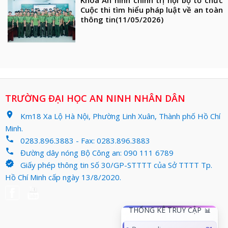
Khoa An ninh chính trị nội bộ tổ chức
Cuộc thi tìm hiểu pháp luật về an toàn
thông tin
(11/05/2026)
TRƯỜNG ĐẠI HỌC AN NINH NHÂN DÂN
location_on
Km18 Xa Lộ Hà Nội, Phường Linh Xuân, Thành phố Hồ Chí
Minh.
phone
0283.896.3883 - Fax: 0283.896.3883
phone
Đường dây nóng Bộ Công an: 090 111 6789
verified
Giấy phép thông tin Số 30/GP-STTTT của Sở TTTT Tp.
Hồ Chí Minh cấp ngày 13/8/2020.
THỐNG KÊ TRUY CẬP