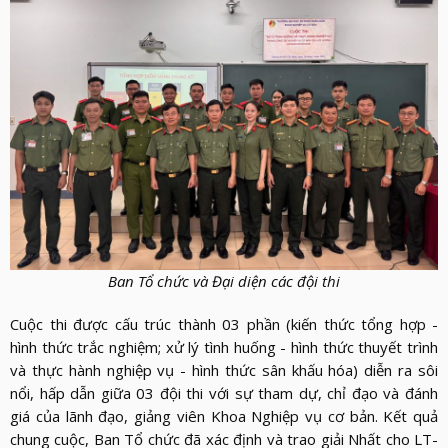
LỰC
VIỆN
THƯ
LƯỢNG
ẢNH
VIỆN
d_arrow_down
LIÊN
VIDEO
HỆ
Ban Tổ chức và Đại diện các đội thi
Cuộc thi được cấu trúc thành 03 phần (kiến thức tổng hợp -
hình thức trắc nghiệm; xử lý tình huống - hình thức thuyết trình
và thực hành nghiệp vụ - hình thức sân khấu hóa) diễn ra sôi
nổi, hấp dẫn giữa 03 đội thi với sự tham dự, chỉ đạo và đánh
giá của lãnh đạo, giảng viên Khoa Nghiệp vụ cơ bản. Kết quả
chung cuộc, Ban Tổ chức đã xác định và trao giải Nhất cho LT-