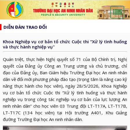
list
search
DIỄN ĐÀN TRAO ĐỔI
TRANG
CHỦ
Khoa Nghiệp vụ cơ bản tổ chức Cuộc thi “Xử lý tình huống
GIỚI
và thực hành nghiệp vụ"
THIỆU
HƯỚNG
Quán triệt, thực hiện Nghị quyết số 71 của Bộ Chính trị, Nghị
d_arrow_down
TỚI
quyết của Đảng ủy Công an Trung ương và chủ trương, chỉ
TẠP
đạo của Đảng ủy, Ban Giám hiệu Trường Đại học An ninh nhân
BẦU
CHÍ
TIN
dân về đổi mới phương pháp đào tạo (trọng tâm là nâng cao kỹ
CỬ
AN
năng thực hành cho học viên), ngày 28/5/2026, Khoa Nghiệp
TỨC
QH
ĐÀO
vụ cơ bản tổ chức Cuộc thi “Xử lý tình huống và thực hành
NINH
d_arrow_down
VÀ
TẠO
nghiệp vụ trong công tác nghiệp vụ cơ bản của lực lượng An
NHÂN
NGHIÊN
ninh nhân dân” cho học viên 03 Trung đội LT-T17A, LT-T17B,
d_arrow_down
HĐND
DÂN
CỨU
LT-T17C (134 học viên) tại Hội trường A401, Khu Giảng
XÂY
KHOA
đường Trường Đại học An ninh nhân dân.
DỰNG
THƯ
HỌC