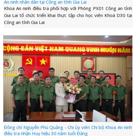
LỰC
An ninh nhân dân tại Công an tỉnh Gia Lai
VIỆN
THƯ
Khoa An ninh điều tra phối hợp với Phòng PX01 Công an tỉnh
LƯỢNG
ẢNH
Gia Lai tổ chức triển khai thực tập cho học viên Khoá D30 tại
VIỆN
d_arrow_down
LIÊN
Công an tỉnh Gia Lai
VIDEO
HỆ
Đồng chí Nguyễn Phú Quảng - Chi ủy viên Chi bộ Khoa An ninh
điều tra nhận Huy hiệu 30 năm tuổi Đảng