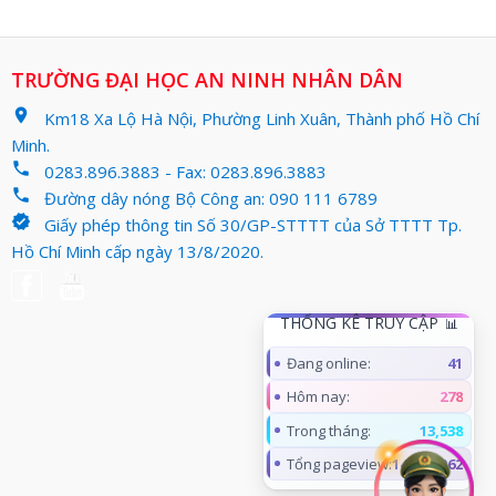
TRƯỜNG ĐẠI HỌC AN NINH NHÂN DÂN
location_on
Km18 Xa Lộ Hà Nội, Phường Linh Xuân, Thành phố Hồ Chí
Minh.
phone
0283.896.3883 - Fax: 0283.896.3883
phone
Đường dây nóng Bộ Công an: 090 111 6789
verified
Giấy phép thông tin Số 30/GP-STTTT của Sở TTTT Tp.
Hồ Chí Minh cấp ngày 13/8/2020.
THỐNG KÊ TRUY CẬP
Đang online:
41
Hôm nay:
278
Trong tháng:
13,538
Tổng pageview:
14,962,062