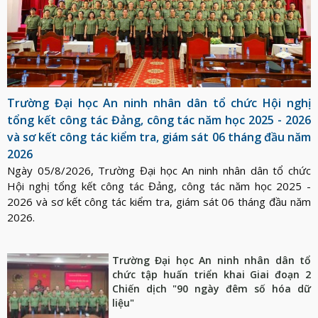
LỰC
VIỆN
THƯ
LƯỢNG
ẢNH
VIỆN
d_arrow_down
LIÊN
VIDEO
HỆ
Trường Đại học An ninh nhân dân tổ chức Hội nghị
tổng kết công tác Đảng, công tác năm học 2025 - 2026
và sơ kết công tác kiểm tra, giám sát 06 tháng đầu năm
2026
Ngày 05/8/2026, Trường Đại học An ninh nhân dân tổ chức
Hội nghị tổng kết công tác Đảng, công tác năm học 2025 -
2026 và sơ kết công tác kiểm tra, giám sát 06 tháng đầu năm
2026.
Trường Đại học An ninh nhân dân tổ
chức tập huấn triển khai Giai đoạn 2
Chiến dịch "90 ngày đêm số hóa dữ
liệu"