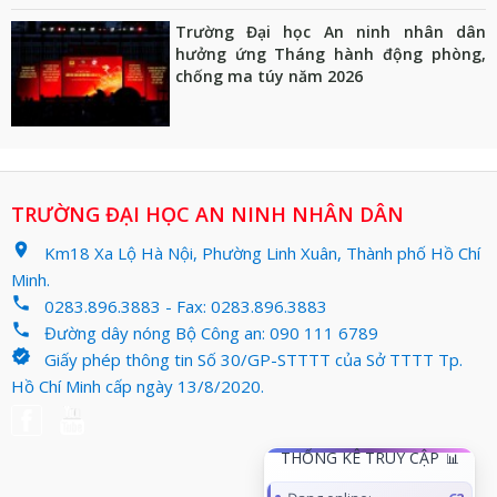
Trường Đại học An ninh nhân dân
hưởng ứng Tháng hành động phòng,
chống ma túy năm 2026
TRƯỜNG ĐẠI HỌC AN NINH NHÂN DÂN
location_on
Km18 Xa Lộ Hà Nội, Phường Linh Xuân, Thành phố Hồ Chí
Minh.
phone
0283.896.3883 - Fax: 0283.896.3883
phone
Đường dây nóng Bộ Công an: 090 111 6789
verified
Giấy phép thông tin Số 30/GP-STTTT của Sở TTTT Tp.
Hồ Chí Minh cấp ngày 13/8/2020.
THỐNG KÊ TRUY CẬP