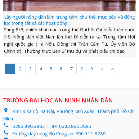
Lấy người nông dân làm trung tâm, chủ thể, mục tiêu và động
lực trong tất cả các hoạt động
Sáng 8/6, phiên khai mạc trọng thể Đại hội đại biểu toàn quốc
Hội Nông dân Việt Nam lần thứ IX diễn ra tại Trung tâm Hội
nghị quốc gia (Hà Nội). Đồng chí Trần Cẩm Tú, Ủy viên Bộ
Chính trị, Thường trực Ban Bí thư dự và phát biểu chỉ đạo.
1
2
3
4
5
6
7
8
9
>
>|
TRƯỜNG ĐẠI HỌC AN NINH NHÂN DÂN
location_on
Km18 Xa Lộ Hà Nội, Phường Linh Xuân, Thành phố Hồ Chí
Minh.
phone
0283.896.3883 - Fax: 0283.896.3883
phone
Đường dây nóng Bộ Công an: 090 111 6789