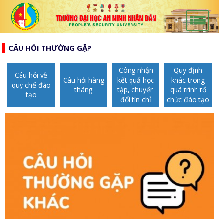
list
search
CÂU HỎI THƯỜNG GẶP
TRANG
CHỦ
Công nhận
Quy định
GIỚI
Câu hỏi về
Câu hỏi hàng
kết quả học
khác trong
quy chế đào
THIỆU
tháng
tập, chuyển
quá trình tổ
HƯỚNG
tạo
đổi tín chỉ
chức đào tạo
d_arrow_down
TỚI
TẠP
BẦU
CHÍ
TIN
CỬ
AN
TỨC
QH
ĐÀO
NINH
d_arrow_down
VÀ
TẠO
NHÂN
NGHIÊN
d_arrow_down
HĐND
DÂN
CỨU
XÂY
KHOA
DỰNG
THƯ
HỌC