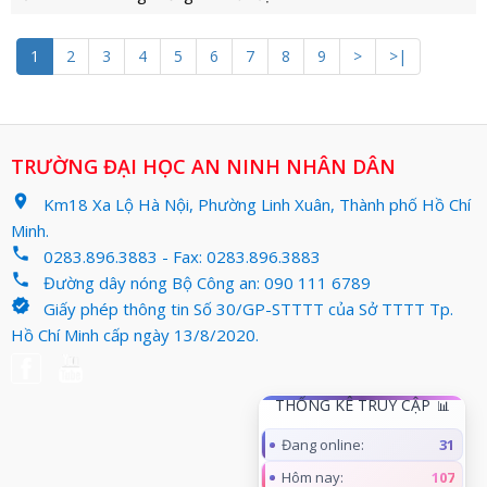
1
2
3
4
5
6
7
8
9
>
>|
TRƯỜNG ĐẠI HỌC AN NINH NHÂN DÂN
location_on
Km18 Xa Lộ Hà Nội, Phường Linh Xuân, Thành phố Hồ Chí
Minh.
phone
0283.896.3883 - Fax: 0283.896.3883
phone
Đường dây nóng Bộ Công an: 090 111 6789
verified
Giấy phép thông tin Số 30/GP-STTTT của Sở TTTT Tp.
Hồ Chí Minh cấp ngày 13/8/2020.
THỐNG KÊ TRUY CẬP
Đang online:
31
Hôm nay:
107