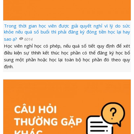
LỰC
VIỆN
THƯ
LƯỢNG
ẢNH
VIỆN
d_arrow_down
LIÊN
VIDEO
Trong thời gian học viên được giải quyết nghỉ vì lý do sức
HỆ
khỏe nếu quá số buổi thì phải đăng ký đóng tiền học lại hay
sao ạ?
visibility
6014
Học viên nghỉ học có phép, nếu quá số tiết quy định để xét
điều kiện sự thhih kết thúc học phần có thể đăng ký học bổ
sung một phần hoặc học lại toàn bộ học phần đó theo quy
định.