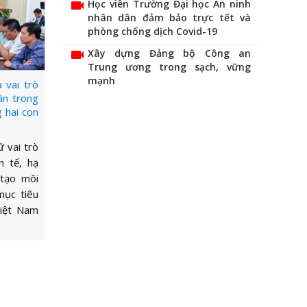
videocam
Học viên Trường Đại học An ninh
nhân dân đảm bảo trực tết và
phòng chống dịch Covid-19
videocam
Xây dựng Đảng bộ Công an
Trung ương trong sạch, vững
mạnh
 vai trò
ân trong
 hai con
 vai trò
h tế, hạ
 tạo môi
mục tiêu
Việt Nam