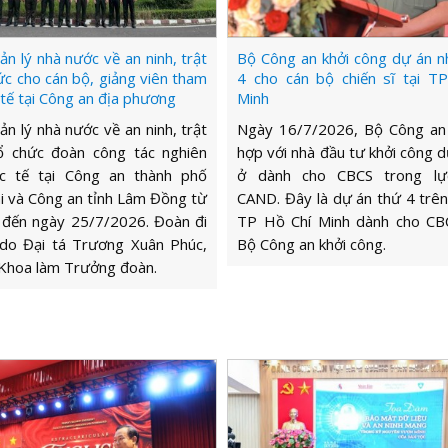
n lý nhà nước về an ninh, trật
Bộ Công an khởi công dự án n
ức cho cán bộ, giảng viên tham
4 cho cán bộ chiến sĩ tại T
 tế tại Công an địa phương
Minh
n lý nhà nước về an ninh, trật
Ngày 16/7/2026, Bộ Công an
ổ chức đoàn công tác nghiên
hợp với nhà đầu tư khởi công d
c tế tại Công an thành phố
ở dành cho CBCS trong lự
 và Công an tỉnh Lâm Đồng từ
CAND. Đây là dự án thứ 4 trên
 đến ngày 25/7/2026. Đoàn đi
TP Hồ Chí Minh dành cho CB
 do Đại tá Trương Xuân Phúc,
Bộ Công an khởi công.
Khoa làm Trưởng đoàn.