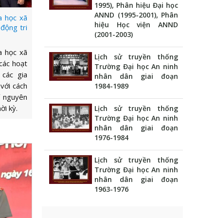
1995), Phân hiệu Đại học
ANND (1995-2001), Phân
a học xã
hiệu Học viện ANND
động tri
(2001-2003)
a học xã
Lịch sử truyền thống
các hoạt
Trường Đại học An ninh
 các gia
nhân dân giai đoạn
 với cách
1984-1989
í nguyên
ời kỳ.
Lịch sử truyền thống
Trường Đại học An ninh
nhân dân giai đoạn
1976-1984
Lịch sử truyền thống
Trường Đại học An ninh
nhân dân giai đoạn
1963-1976