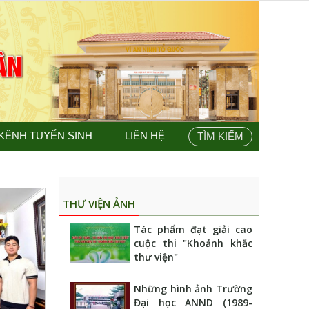
KÊNH TUYỂN SINH
LIÊN HỆ
TÌM KIẾM
THƯ VIỆN ẢNH
Tác phẩm đạt giải cao
cuộc thi "Khoảnh khắc
thư viện"
Những hình ảnh Trường
Đại học ANND (1989-