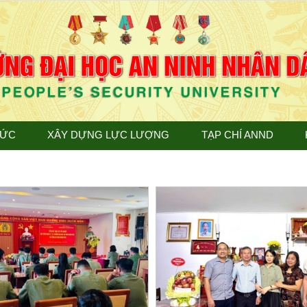
TỨC
XÂY DỰNG LỰC LƯỢNG
TẠP CHÍ ANND