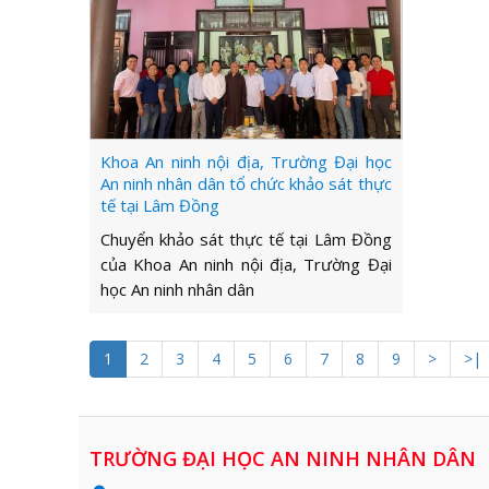
Khoa An ninh nội địa, Trường Đại học
An ninh nhân dân tổ chức khảo sát thực
tế tại Lâm Đồng
Chuyển khảo sát thực tế tại Lâm Đồng
của Khoa An ninh nội địa, Trường Đại
học An ninh nhân dân
1
2
3
4
5
6
7
8
9
>
>|
TRƯỜNG ĐẠI HỌC AN NINH NHÂN DÂN