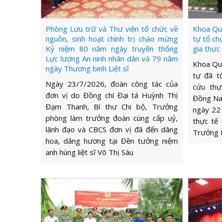
Phòng Lưu trữ và Thư viện tổ chức về
Khoa Quả
nguồn, sinh hoạt chính trị chào mừng
tự tổ ch
Kỷ niệm 80 năm ngày truyền thống
gia thực
Lực lượng An ninh nhân dân và 79 năm
Khoa Quả
ngày Thương binh Liệt sĩ
tự đã t
Ngày 23/7/2026, đoàn công tác của
cứu thự
đơn vị do Đồng chí Đại tá Huỳnh Thị
Đồng Nai
Đạm Thanh, Bí thư Chi bộ, Trưởng
ngày 22
phòng làm trưởng đoàn cùng cấp uỷ,
thực tế
lãnh đạo và CBCS đơn vị đã đến dâng
Trưởng 
hoa, dâng hương tại Đền tưởng niệm
anh hùng liệt sĩ Võ Thị Sáu