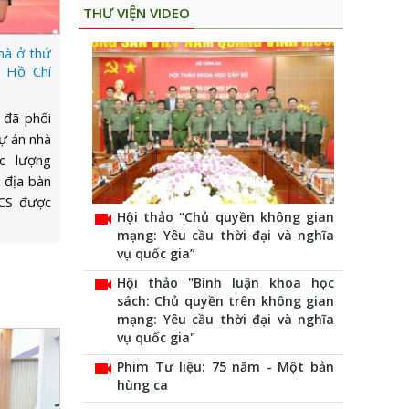
THƯ VIỆN VIDEO
hà ở thứ
P Hồ Chí
 đã phối
ự án nhà
c lượng
 địa bàn
CS được
videocam
Hội thảo "Chủ quyền không gian
mạng: Yêu cầu thời đại và nghĩa
vụ quốc gia”
videocam
Hội thảo "Bình luận khoa học
sách: Chủ quyền trên không gian
mạng: Yêu cầu thời đại và nghĩa
vụ quốc gia"
videocam
Phim Tư liệu: 75 năm - Một bản
hùng ca