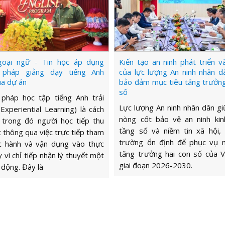
oại ngữ - Tin học áp dụng
Kiến tạo an ninh phát triển và
 pháp giảng dạy tiếng Anh
của lực lượng An ninh nhân d
ua dự án
bảo đảm mục tiêu tăng trưởng
số
pháp học tập tiếng Anh trải
Lực lượng An ninh nhân dân giữ
Experiential Learning) là cách
nòng cốt bảo vệ an ninh kin
 trong đó người học tiếp thu
tầng số và niềm tin xã hội,
c thông qua việc trực tiếp tham
trường ổn định để phục vụ 
ực hành và vận dụng vào thực
tăng trưởng hai con số của 
y vì chỉ tiếp nhận lý thuyết một
giai đoạn 2026-2030.
 động. Đây là