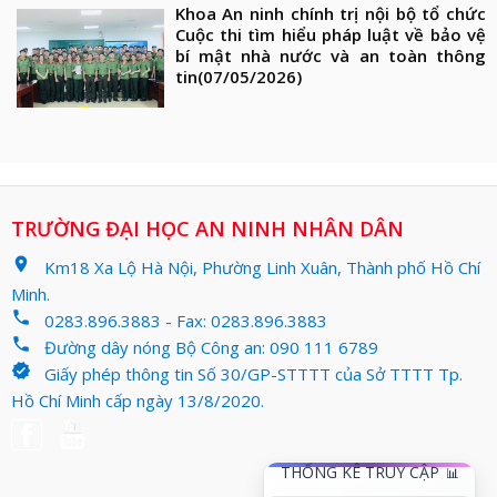
Khoa An ninh chính trị nội bộ tổ chức
Cuộc thi tìm hiểu pháp luật về bảo vệ
bí mật nhà nước và an toàn thông
tin
(07/05/2026)
TRƯỜNG ĐẠI HỌC AN NINH NHÂN DÂN
location_on
Km18 Xa Lộ Hà Nội, Phường Linh Xuân, Thành phố Hồ Chí
Minh.
phone
0283.896.3883 - Fax: 0283.896.3883
phone
Đường dây nóng Bộ Công an: 090 111 6789
verified
Giấy phép thông tin Số 30/GP-STTTT của Sở TTTT Tp.
Hồ Chí Minh cấp ngày 13/8/2020.
THỐNG KÊ TRUY CẬP