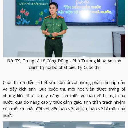
LỰC
VIỆN
THƯ
LƯỢNG
ẢNH
VIỆN
d_arrow_down
LIÊN
VIDEO
HỆ
Đ/c TS, Trung tá Lê Công Dũng - Phó Trưởng khoa An ninh
chính trị nội bộ phát biểu tại Cuộc thi
Cuộc thi đã diễn ra hết sức sôi nổi với những phần thi hấp dẫn
và đầy kịch tính. Qua cuộc thi, mỗi
học
viên được trang bị
những kiến thức và kỹ năng cần thiết về bảo vệ bí mật nhà
nước,
qua đó
nâng cao ý thức cảnh giác, tinh thần trách nhiệm
của mỗi cá nhân đối với việc bảo vệ tài liệu,
bảo vệ bí mật nhà
nước
.