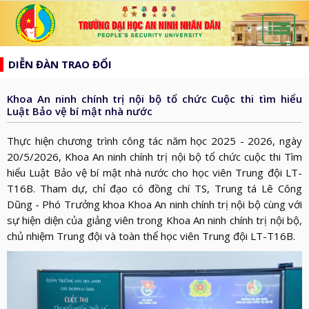
list
search
DIỄN ĐÀN TRAO ĐỔI
TRANG
CHỦ
Khoa An ninh chính trị nội bộ tổ chức Cuộc thi tìm hiểu
GIỚI
Luật Bảo vệ bí mật nhà nước
THIỆU
HƯỚNG
Thực hiện chương trình công tác năm học 2025 - 2026, ngày
d_arrow_down
TỚI
20
/
5
/202
6
, Khoa An ninh chính trị nội bộ tổ chức
cuộc thi Tìm
TẠP
hiểu Luật Bảo vệ bí mật nhà nước
cho
học viên
Trung đội
LT-
BẦU
CHÍ
TIN
T16B
. Tham dự, chỉ đạo có đồng chí TS, T
rung
tá
Lê Công
CỬ
AN
Dũng - Phó
Trưởng khoa
Khoa
An ninh chính trị nội bộ cùng với
TỨC
QH
ĐÀO
sự hiện diện của giảng viên trong Khoa
An ninh chính trị nội bộ
,
NINH
d_arrow_down
VÀ
TẠO
c
hủ nhiệm Trung đội và toàn thể
h
ọc viên Trung đội
LT-T16B
.
NHÂN
NGHIÊN
d_arrow_down
HĐND
DÂN
CỨU
XÂY
KHOA
DỰNG
THƯ
HỌC