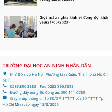
Giọt máu nghĩa tình vì đồng đội thân
yêu
(21/05/2023)
TRƯỜNG ĐẠI HỌC AN NINH NHÂN DÂN
location_on
Km18 Xa Lộ Hà Nội, Phường Linh Xuân, Thành phố Hồ Chí
Minh.
phone
0283.896.3883 - Fax: 0283.896.3883
phone
Đường dây nóng Bộ Công an: 090 111 6789
verified
Giấy phép thông tin Số 30/GP-STTTT của Sở TTTT Tp.
Hồ Chí Minh cấp ngày 13/8/2020.