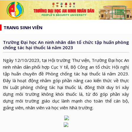
list
search
TRANG SINH VIÊN
TRANG
CHỦ
Trường Đại học An ninh nhân dân tổ chức tập huấn phòng
GIỚI
chống tác hại thuốc lá năm 2023
THIỆU
HƯỚNG
Ngày 12/10/2023, tại Hội trường Thư viện, Trường Đại học An
d_arrow_down
TỚI
ninh nhân dân phối hợp Cục Y tế, Bộ Công an tổ chức Hội nghị
TẠP
tập huấn chuyên đề Phòng chống tác hại thuốc lá năm 2023.
BẦU
CHÍ
TIN
Đây là hoạt động nhằm góp phần nâng cao kiến thức về thực
CỬ
AN
thi Luật phòng chống tác hại thuốc lá, đồng thời duy trì xây
TỨC
QH
ĐÀO
dựng môi trường không khói thuốc lá, từ đó góp phần xây
NINH
d_arrow_down
VÀ
TẠO
dựng môi trường giáo dục lành mạnh cho toàn thể cán bộ,
NHÂN
NGHIÊN
giảng viên, nhân viên và học viên Nhà trường.
d_arrow_down
HĐND
DÂN
CỨU
XÂY
KHOA
DỰNG
THƯ
HỌC