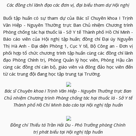
LỰC
VIỆN
Các đồng chí lãnh đạo các đơn vị, đại biểu tham dự Hội nghị
THƯ
LƯỢNG
ẢNH
VIỆN
d_arrow_down
Buổi tập huấn có sự tham dự của Bác sĩ Chuyên khoa I Trịnh
LIÊN
Văn Hiệp - Nguyên Thường trực Ban Chủ nhiệm Chương trình
VIDEO
HỆ
Phòng chống tác hại thuốc lá - Sở Y tế Thành phố Hồ Chí Minh -
Báo cáo viên của Hội nghị tập huấn; đồng chí Đại úy Nguyễn
Thị Hà Anh - Đại diện Phòng 1, Cục Y tế, Bộ Công an - Đơn vị
phối hợp tổ chức chương trình tập huấn cùng các đồng chí lãnh
đạo Phòng Chính trị, Phòng Quản lý học viên, Phòng Hậu cần
cùng các đồng chí cán bộ, giáo viên và đông đảo học viên đến
từ các trung đội đang học tập trung tại Trường.
Bác sĩ Chuyên khoa I Trịnh Văn Hiệp - Nguyên Thường trực Ban
Chủ nhiệm Chương trình Phòng chống tác hại thuốc lá - Sở Y tế
Thành phố Hồ Chí Minh
báo cáo tại Hội nghị tập huấn
Đồng chí Thiếu tá Trần Hải Du - Phó Trưởng phòng Chính
trị
phát biểu tại Hội nghị tập huấn