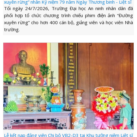
LỰC
xuyên rừng” nhân Kỷ niệm 79 năm Ngày Thương binh - Liệt sĩ
VIỆN
THƯ
Tối ngày 24/7/2026, Trường Đại học An ninh nhân dân đã
LƯỢNG
ẢNH
phối hợp tổ chức chương trình chiếu phim điện ảnh “Đường
VIỆN
d_arrow_down
LIÊN
xuyên rừng” cho hơn 400 cán bộ, giảng viên và học viên Nhà
VIDEO
HỆ
trường.
Lễ kết nạp đảng viên Chi bộ VB2-D3 tại Khu tưởng niệm Liệt sĩ