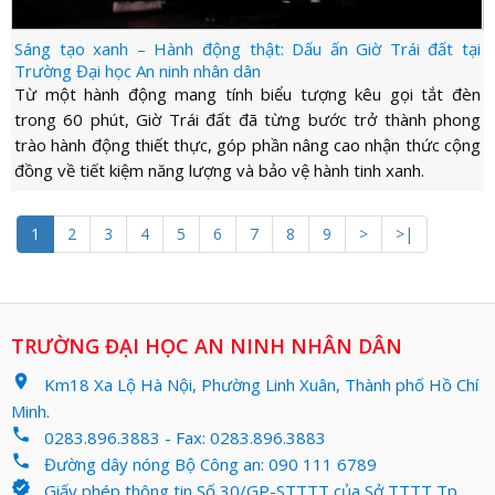
Sáng tạo xanh – Hành động thật: Dấu ấn Giờ Trái đất tại
Trường Đại học An ninh nhân dân
Từ một hành động mang tính biểu tượng kêu gọi tắt đèn
trong 60 phút, Giờ Trái đất đã từng bước trở thành phong
trào hành động thiết thực, góp phần nâng cao nhận thức cộng
đồng về tiết kiệm năng lượng và bảo vệ hành tinh xanh.
1
2
3
4
5
6
7
8
9
>
>|
TRƯỜNG ĐẠI HỌC AN NINH NHÂN DÂN
location_on
Km18 Xa Lộ Hà Nội, Phường Linh Xuân, Thành phố Hồ Chí
Minh.
phone
0283.896.3883 - Fax: 0283.896.3883
phone
Đường dây nóng Bộ Công an: 090 111 6789
verified
Giấy phép thông tin Số 30/GP-STTTT của Sở TTTT Tp.