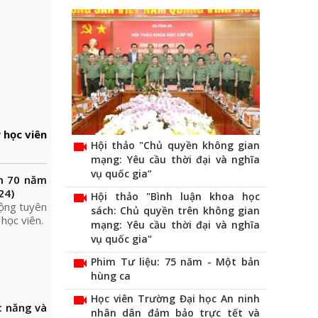
 học viên
videocam
Hội thảo "Chủ quyền không gian
mạng: Yêu cầu thời đại và nghĩa
vụ quốc gia”
ệm 70 năm
24)
videocam
Hội thảo "Bình luận khoa học
động tuyên
sách: Chủ quyền trên không gian
học viên.
mạng: Yêu cầu thời đại và nghĩa
vụ quốc gia"
videocam
Phim Tư liệu: 75 năm - Một bản
hùng ca
videocam
Học viên Trường Đại học An ninh
c năng và
nhân dân đảm bảo trực tết và