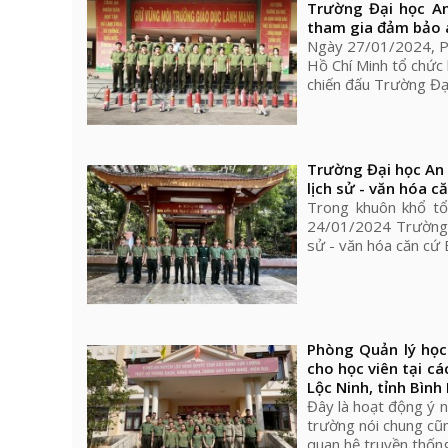
Trường Đại học An
tham gia đảm bảo a
Ngày 27/01/2024, Ph
Hồ Chí Minh tổ chức 
chiến đấu Trường Đại
Trường Đại học An 
lịch sử - văn hóa 
Trong khuôn khổ t
24/01/2024 Trường Đạ
sử - văn hóa căn cứ
Phòng Quản lý học
cho học viên tại cá
Lộc Ninh, tỉnh Bìn
Đây là hoạt động ý n
trường nói chung cũ
quan hệ truyền thống