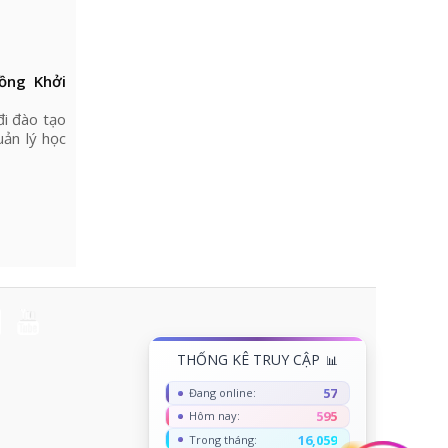
ồng Khởi
đi đào tạo
uản lý học
THỐNG KÊ TRUY CẬP
57
Đang online:
595
Hôm nay:
16,059
Trong tháng: