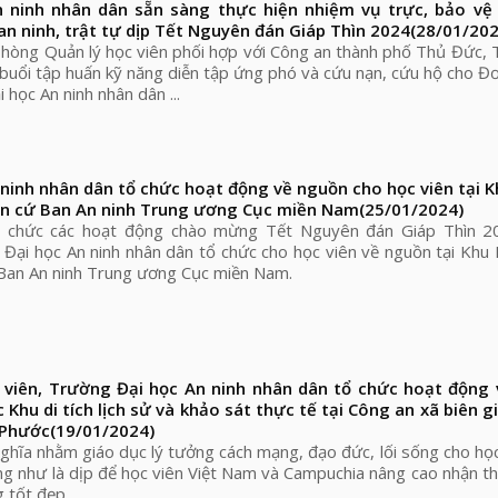
 ninh nhân dân sẵn sàng thực hiện nhiệm vụ trực, bảo vệ
n ninh, trật tự dịp Tết Nguyên đán Giáp Thìn 2024
(28/01/202
òng Quản lý học viên phối hợp với Công an thành phố Thủ Đức, 
buổi tập huấn kỹ năng diễn tập ứng phó và cứu nạn, cứu hộ cho Đơ
 học An ninh nhân dân ...
ninh nhân dân tổ chức hoạt động về nguồn cho học viên tại Kh
căn cứ Ban An ninh Trung ương Cục miền Nam
(25/01/2024)
ổ chức các hoạt động chào mừng Tết Nguyên đán Giáp Thìn 2
i học An ninh nhân dân tổ chức cho học viên về nguồn tại Khu Di
 Ban An ninh Trung ương Cục miền Nam.
 viên, Trường Đại học An ninh nhân dân tổ chức hoạt động
c Khu di tích lịch sử và khảo sát thực tế tại Công an xã biên g
h Phước
(19/01/2024)
ghĩa nhằm giáo dục lý tưởng cách mạng, đạo đức, lối sống cho họ
ng như là dịp để học viên Việt Nam và Campuchia nâng cao nhận t
 tốt đẹp...