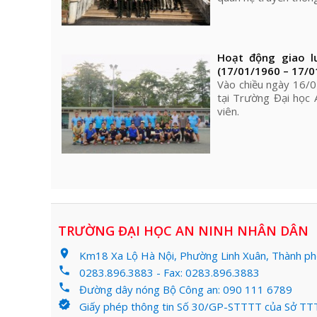
Hoạt động giao 
(17/01/1960 – 17/0
Vào chiều ngày 16/0
tại Trường Đại học 
viên.
TRƯỜNG ĐẠI HỌC AN NINH NHÂN DÂN
location_on
Km18 Xa Lộ Hà Nội, Phường Linh Xuân, Thành phố
phone
0283.896.3883 - Fax: 0283.896.3883
phone
Đường dây nóng Bộ Công an: 090 111 6789
verified
Giấy phép thông tin Số 30/GP-STTTT của Sở TTT