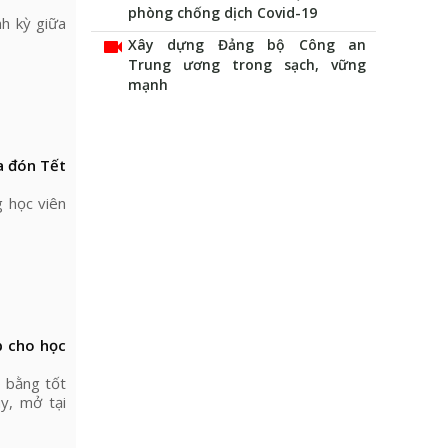
phòng chống dịch Covid-19
nh kỳ giữa
videocam
Xây dựng Đảng bộ Công an
Trung ương trong sạch, vững
mạnh
a đón Tết
 học viên
p cho học
 bằng tốt
y, mở tại