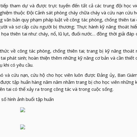
 tiếp tham dự và được trực tuyến đến tất cả các trung đội học vi
h nghiệm thuộc Đội Cảnh sát phòng cháy chữa cháy và cứu nạn cứu 
g văn bản quy phạm pháp luật về công tác phòng, chống thiên tai
ười và sơ cấp cứu người bị thương; Thực hành kỹ năng thoát hi
ọa thiên tai như: cháy, nổ, lũ lụt, đuối nước… đồng thời giải đáp
hức về công tác phòng, chống thiên tai; trang bị kỹ năng thoát 
tai phát sinh; hoàn thiện thêm những kỹ năng cơ bản và cần thiết 
 khi có yêu cầu.
phó và cứu nạn, cứu hộ cho học viên luôn được Đảng ủy, Ban Giá
ết, được tập huấn hàng năm năm nhằm trang bị cho học viên những 
iên tai có thể xảy ra trong công tác và trong cuộc sống.
 số hình ảnh buổi tập huấn