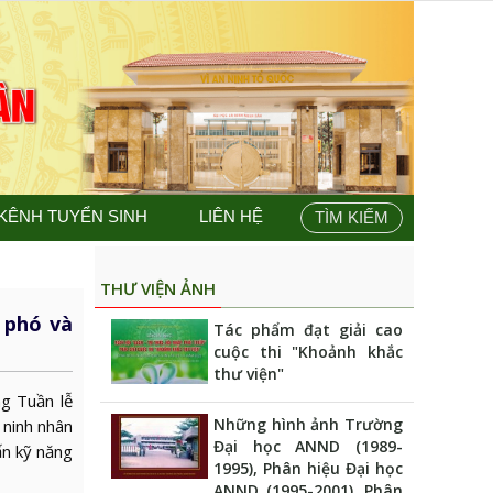
KÊNH TUYỂN SINH
LIÊN HỆ
TÌM KIẾM
THƯ VIỆN ẢNH
 phó và
Tác phẩm đạt giải cao
cuộc thi "Khoảnh khắc
thư viện"
g Tuần lễ
Những hình ảnh Trường
 ninh nhân
Đại học ANND (1989-
ấn kỹ năng
1995), Phân hiệu Đại học
ANND (1995-2001), Phân