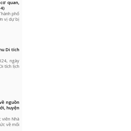
 cơ quan,
4)
Thành phố
n vị dự bị
u Di tích
024, ngày
 tích lịch
 về nguồn
iới, huyện
c viên Nhà
hức về mối