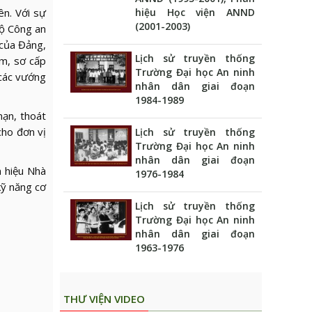
ên. Với sự
hiệu Học viện ANND
(2001-2003)
hộ Công an
 của Đảng,
Lịch sử truyền thống
ểm, sơ cấp
Trường Đại học An ninh
 các vướng
nhân dân giai đoạn
1984-1989
nạn, thoát
cho đơn vị
Lịch sử truyền thống
Trường Đại học An ninh
nhân dân giai đoạn
m hiệu Nhà
1976-1984
kỹ năng cơ
Lịch sử truyền thống
Trường Đại học An ninh
nhân dân giai đoạn
1963-1976
THƯ VIỆN VIDEO