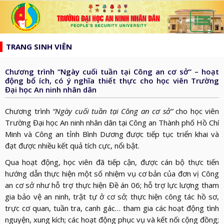
list
search
TRANG SINH VIÊN
TRANG
CHỦ
Chương trình “Ngày cuối tuần tại Công an cơ sở” – hoạt
GIỚI
động bổ ích, có ý nghĩa thiết thực cho học viên Trường
Đại học An ninh nhân dân
THIỆU
HƯỚNG
d_arrow_down
TỚI
Chương trình
“Ngày cuối tuần tại Công an cơ sở”
cho học viên
TẠP
Trường Đại học An ninh nhân dân tại Công an Thành phố Hồ Chí
BẦU
CHÍ
Minh và Công an tỉnh Bình Dương được tiếp tục triển khai và
TIN
CỬ
AN
đạt được nhiều kết quả tích cực, nổi bật.
TỨC
QH
ĐÀO
NINH
Qua hoạt động, học viên đã tiếp cận, được cán bộ thực tiến
d_arrow_down
VÀ
TẠO
hướng dẫn thực hiện một số nhiệm vụ cơ bản của đơn vị Công
NHÂN
NGHIÊN
d_arrow_down
an cơ sở như hỗ trợ thực hiện Đề án 06; hỗ trợ lực lượng tham
HĐND
DÂN
CỨU
XÂY
gia bảo vệ an ninh, trật tự ở cơ sở; thực hiện công tác hồ sơ,
KHOA
trực cơ quan, tuần tra, canh gác… tham gia các hoạt động tình
DỰNG
THƯ
nguyện, xung kích; các hoạt động phục vụ và kết nối cộng đồng;
HỌC