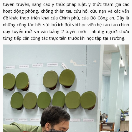
LỰC
VIỆN
tuyên truyền, nâng cao ý thức pháp luật, ý thức tham gia các
THƯ
LƯỢNG
hoạt động phòng, chống thiên tai, cứu hộ, cứu nạn và các vấn
ẢNH
VIỆN
d_arrow_down
đề khác theo triển khai của Chính phủ, của Bộ Công an. Đây là
LIÊN
VIDEO
những công tác hết sức bổ ích đối với học viên hệ tào tạo chính
HỆ
quy tuyển mới và văn bằng 2 tuyển mới – những người chưa
từng tiếp cận công tác thực tiễn trước khi học tập tại Trường.