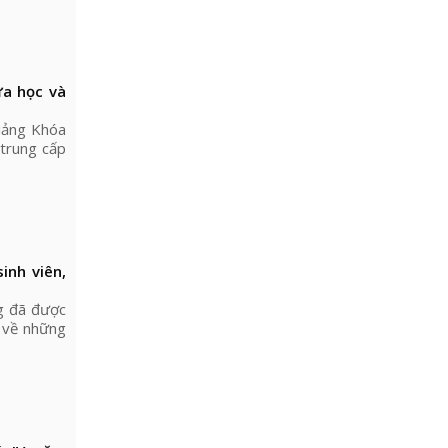
ừa học và
iảng Khóa
 trung cấp
inh viên,
g đã được
ẻ về những