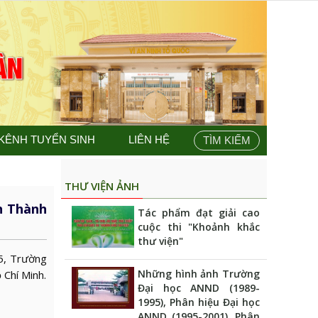
KÊNH TUYỂN SINH
LIÊN HỆ
TÌM KIẾM
THƯ VIỆN ẢNH
h Thành
Tác phẩm đạt giải cao
cuộc thi "Khoảnh khắc
thư viện"
5, Trường
Những hình ảnh Trường
 Chí Minh.
Đại học ANND (1989-
1995), Phân hiệu Đại học
ANND (1995-2001), Phân