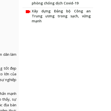
phòng chống dịch Covid-19
videocam
Xây dựng Đảng bộ Công an
Trung ương trong sạch, vững
mạnh
ân dân làm
ng tốt đẹp
to lớn của
 sự nghiệp
 nhấn mạnh
o thấy, sự
ác địa bàn
ghiệm thực