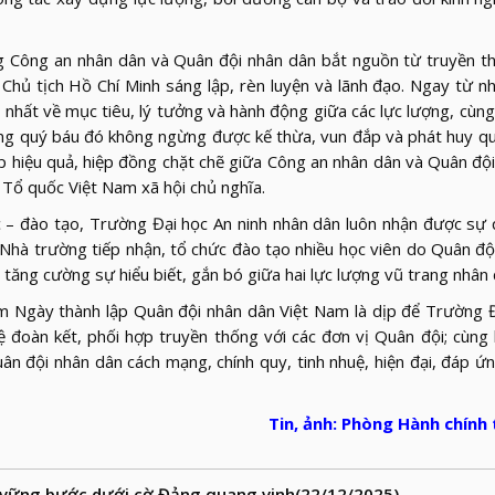
ng Công an nhân dân và Quân đội nhân dân bắt nguồn từ truyền 
 Chủ tịch Hồ Chí Minh sáng lập, rèn luyện và lãnh đạo. Ngay từ 
hất về mục tiêu, lý tưởng và hành động giữa các lực lượng, cùn
ống quý báu đó không ngừng được kế thừa, vun đắp và phát huy qu
p hiệu quả, hiệp đồng chặt chẽ giữa Công an nhân dân và Quân độ
Tổ quốc Việt Nam xã hội chủ nghĩa.
ục – đào tạo, Trường Đại học An ninh nhân dân luôn nhận được sự
 Nhà trường tiếp nhận, tổ chức đào tạo nhiều học viên do Quân độ
tăng cường sự hiểu biết, gắn bó giữa hai lực lượng vũ trang nhân 
 Ngày thành lập Quân đội nhân dân Việt Nam là dịp để Trường Đ
ệ đoàn kết, phối hợp truyền thống với các đơn vị Quân đội; cùng
n đội nhân dân cách mạng, chính quy, tinh nhuệ, hiện đại, đáp ứ
Tin, ảnh: Phòng Hành chính
 vững bước dưới cờ Đảng quang vinh
(22/12/2025)