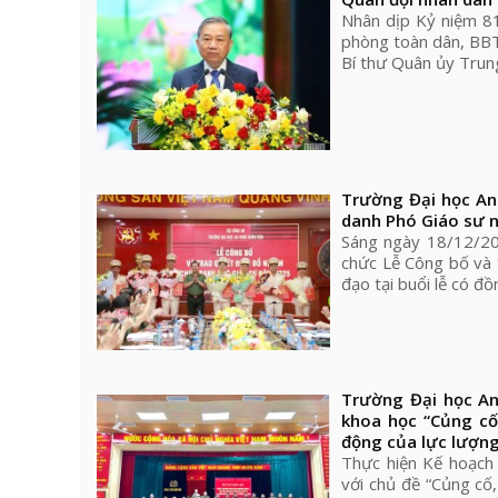
Nhân dịp Kỷ niệm 8
phòng toàn dân, BBT 
Bí thư Quân ủy Tru
Trường Đại học An
danh Phó Giáo sư 
Sáng ngày 18/12/202
chức Lễ Công bố và 
đạo tại buổi lễ có đ
Trường Đại học An
khoa học “Củng cố
động của lực lượng
Thực hiện Kế hoạc
với chủ đề “Củng cố,