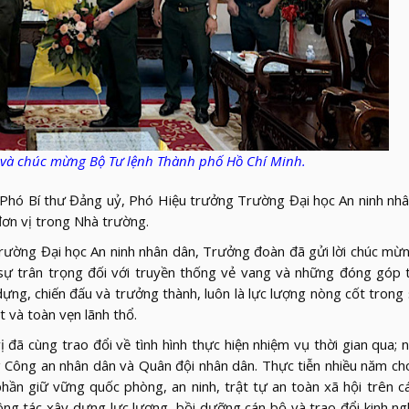
và chúc mừng Bộ Tư lệnh Thành phố Hồ Chí Minh.
 Phó Bí thư Đảng uỷ, Phó Hiệu trưởng Trường Đại học An ninh nh
đơn vị trong Nhà trường.
rường Đại học An ninh nhân dân, Trưởng đoàn đã gửi lời chúc mừ
ỏ sự trân trọng đối với truyền thống vẻ vang và những đóng góp 
ng, chiến đấu và trưởng thành, luôn là lực lượng nòng cốt trong
t và toàn vẹn lãnh thổ.
ị đã cùng trao đổi về tình hình thực hiện nhiệm vụ thời gian qua;
g Công an nhân dân và Quân đội nhân dân. Thực tiễn nhiều năm ch
phần giữ vững quốc phòng, an ninh, trật tự an toàn xã hội trên c
ng tác xây dựng lực lượng, bồi dưỡng cán bộ và trao đổi kinh n