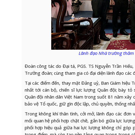
Lãnh đạo Nhà trường thăm 
Đoàn công tác do Đại tá, PGS. TS Nguyễn Trần Hiếu,
Trưởng đoàn; cùng tham gia có đại diện lãnh đạo các 
Tại các điểm đến, thay mặt Đảng uỷ, Ban Giám hiệu T
nhất tới cán bộ, chiến sĩ lực lượng Quân đội; bày t
Quân đội nhân dân Việt Nam trong suốt 81 năm xây dự
bảo vệ Tổ quốc, giữ gìn độc lập, chủ quyền, thống nhấ
Trong không khí thân tình, cởi mở, lãnh đạo các đơn v
mối quan hệ phối hợp chặt chẽ, gắn bó giữa lực lượn
phối hợp hiệu quả giữa hai lực lượng không chỉ góp 
trọng điểm, mà còn tạo nền tảng quan trọng trong cô