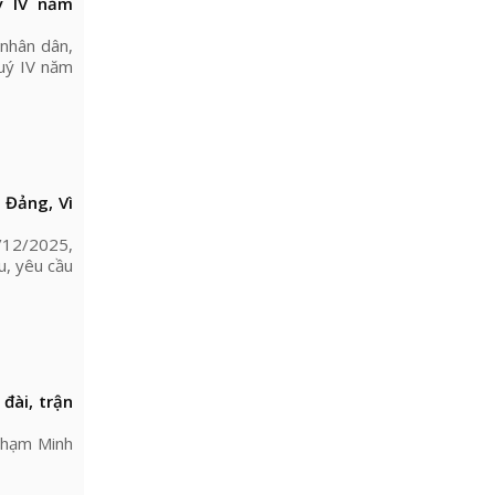
ý IV năm
nhân dân,
uý IV năm
 Đảng, Vì
6/12/2025,
u, yêu cầu
đài, trận
Phạm Minh