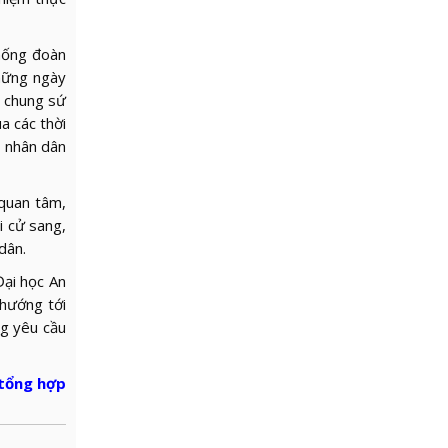
thống đoàn
những ngày
g chung sứ
a các thời
i nhân dân
 quan tâm,
i cử sang,
dân.
ại học An
 hướng tới
ng yêu cầu
 tổng hợp