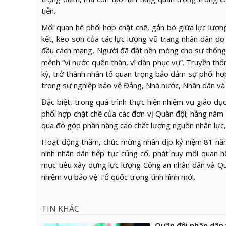
tiễn.
Mối quan hệ phối hợp chặt chẽ, gắn bó giữa lực lượ
kết, keo sơn của các lực lượng vũ trang nhân dân do
đầu cách mạng, Người đã đặt nền móng cho sự thống n
mệnh “vì nước quên thân, vì dân phục vụ”. Truyền th
kỳ, trở thành nhân tố quan trọng bảo đảm sự phối hợ
trong sự nghiệp bảo vệ Đảng, Nhà nước, Nhân dân và 
Đặc biệt, trong quá trình thực hiện nhiệm vụ giáo d
phối hợp chặt chẽ của các đơn vị Quân đội; hằng năm
qua đó góp phần nâng cao chất lượng nguồn nhân lực, 
Hoạt động thăm, chúc mừng nhân dịp kỷ niệm 81 năm
ninh nhân dân tiếp tục củng cố, phát huy mối quan h
mục tiêu xây dựng lực lượng Công an nhân dân và Quâ
nhiệm vụ bảo vệ Tổ quốc trong tình hình mới.
TIN KHÁC
Quân đội nhân dân