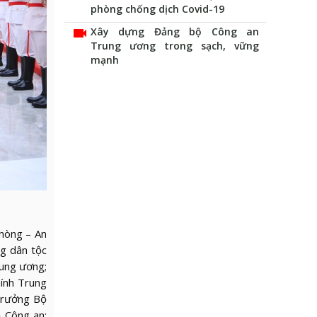
phòng chống dịch Covid-19
videocam
Xây dựng Đảng bộ Công an
Trung ương trong sạch, vững
mạnh
hòng – An
ng dân tộc
ung ương;
ính Trung
trưởng Bộ
 Công an;