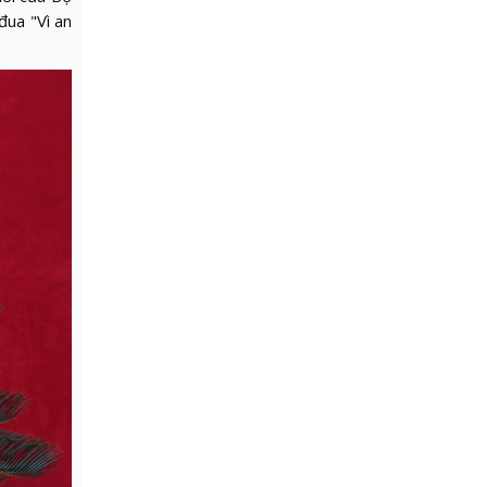
đua "Vì an