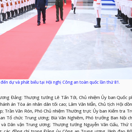
n dự và phát biểu tại Hội nghị Công an toàn quốc lần thứ 81.
g ương Đảng: Thượng tướng Lê Tấn Tới, Chủ nhiệm Ủy ban Quốc p
Chánh án Tòa án nhân dân tối cao; Lâm Văn Mẫn, Chủ tịch Hội dồ
áp; Trần Văn Rón, Phó Chủ nhiệm Thường trực Ủy ban Kiểm tra Tr
n Tổ chức Trung ương; Bùi Văn Nghiêm, Phó trưởng Ban Nội ch
o và Dân vận Trung ương; Thượng tướng Nguyễn Văn Gấu, Thứ 
g; các đồng chí trong Đảng ủy Công an Trung ương, lãnh đạo Bộ