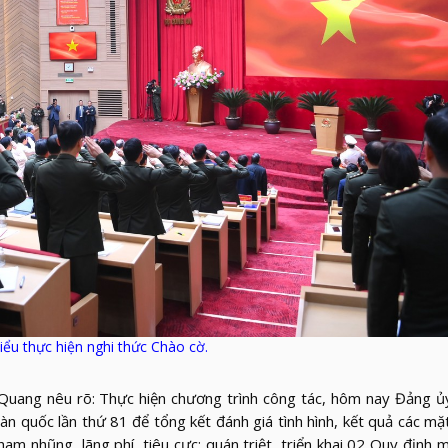
iểu thực hiện nghi thức Chào cờ.
Quang nêu rõ: Thực hiện chương trình công tác, hôm nay Đảng ủ
n quốc lần thứ 81 để tổng kết đánh giá tình hình, kết quả các mặ
m nhũng, lãng phí, tiêu cực; quán triệt, triển khai 02 Quy định 