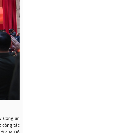
y Công an
t công tác
mới của Bộ