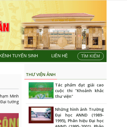
KÊNH TUYỂN SINH
LIÊN HỆ
TÌM KIẾM
THƯ VIỆN ẢNH
Tác phẩm đạt giải cao
cuộc thi "Khoảnh khắc
 Phạm Minh
thư viện"
 Đại tướng
Những hình ảnh Trường
Đại học ANND (1989-
1995), Phân hiệu Đại học
ANND (1995-2001), Phân