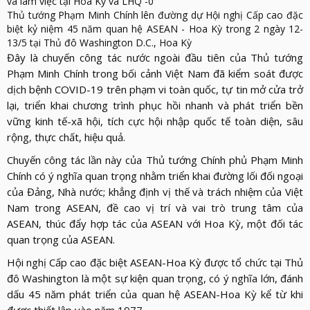
LỰC
VIỆN
Thủ tướng Phạm Minh Chính lên đường dự Hội nghị Cấp cao đặc
THƯ
LƯỢNG
biệt kỷ niệm 45 năm quan hệ ASEAN - Hoa Kỳ trong 2 ngày 12-
ẢNH
VIỆN
d_arrow_down
13/5 tại Thủ đô Washington D.C., Hoa Kỳ
LIÊN
VIDEO
Đây là chuyến công tác nước ngoài đầu tiên của Thủ tướng
HỆ
Phạm Minh Chính trong bối cảnh Việt Nam đã kiểm soát được
dịch bệnh COVID-19 trên phạm vi toàn quốc, tự tin mở cửa trở
lại, triển khai chương trình phục hồi nhanh và phát triển bền
vững kinh tế-xã hội, tích cực hội nhập quốc tế toàn diện, sâu
rộng, thực chất, hiệu quả.
Chuyến công tác lần này của Thủ tướng Chính phủ Phạm Minh
Chính có ý nghĩa quan trọng nhằm triển khai đường lối đối ngoại
của Đảng, Nhà nước; khẳng định vị thế và trách nhiệm của Việt
Nam trong ASEAN, đề cao vị trí và vai trò trung tâm của
ASEAN, thúc đẩy hợp tác của ASEAN với Hoa Kỳ, một đối tác
quan trọng của ASEAN.
Hội nghị Cấp cao đặc biệt ASEAN-Hoa Kỳ được tổ chức tại Thủ
đô Washington là một sự kiện quan trọng, có ý nghĩa lớn, đánh
dấu 45 năm phát triển của quan hệ ASEAN-Hoa Kỳ kể từ khi
được thiết lập vào năm 1977.