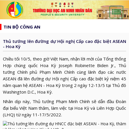
list
search
TIN BỘ CÔNG AN
TRANG
CHỦ
Thủ tướng lên đường dự Hội nghị Cấp cao đặc biệt ASEAN
GIỚI
- Hoa Kỳ
THIỆU
HƯỚNG
Chiều tối 10/5, theo giờ Việt Nam, nhận lời mời của Tổng thống
d_arrow_down
TỚI
Hợp chúng quốc Hoa Kỳ Joseph Robinette Biden Jr., Thủ
TẠP
tướng Chính phủ Phạm Minh Chính cùng lãnh đạo các nước
BẦU
CHÍ
TIN
ASEAN đã lên đường dự Hội nghị Cấp cao đặc biệt kỷ niệm 45
CỬ
AN
năm quan hệ ASEAN - Hoa Kỳ trong 2 ngày 12-13/5 tại Thủ đô
TỨC
QH
ĐÀO
Washington D.C., Hoa Kỳ.
NINH
d_arrow_down
VÀ
TẠO
NHÂN
NGHIÊN
Nhân dịp này, Thủ tướng Phạm Minh Chính sẽ dẫn đầu Đoàn
d_arrow_down
HĐND
đại biểu Việt Nam thăm, làm việc tại Hoa Kỳ và Liên Hợp Quốc
DÂN
CỨU
XÂY
(LHQ) từ ngày 11-17/5/2022.
KHOA
DỰNG
THƯ
HỌC