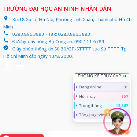
TRƯỜNG ĐẠI HỌC AN NINH NHÂN DÂN
location_on
Km18 Xa Lộ Hà Nội, Phường Linh Xuân, Thành phố Hồ Chí
Minh.
phone
0283.896.3883 - Fax: 0283.896.3883
phone
Đường dây nóng Bộ Công an: 090 111 6789
verified
Giấy phép thông tin Số 30/GP-STTTT của Sở TTTT Tp.
Hồ Chí Minh cấp ngày 13/8/2020.
THỐNG KÊ TRUY CẬP
Đang online:
31
Hôm nay:
107
Trong tháng:
13,367
Tổng pageview:
14,961,569