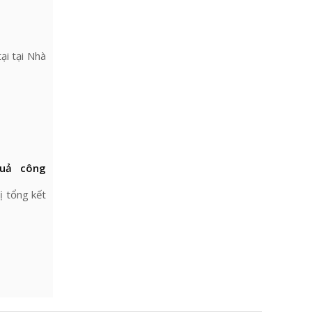
ại tại Nhà
quả công
ị tổng kết