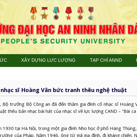
TỨC
XÂY DỰNG LỰC LƯỢNG
TẠP CHÍ ANND
 nhạc sĩ Hoàng Vân bức tranh thêu nghệ thuật
, Bộ trưởng Bộ Công an đã đến thăm gia đình cố nhạc sĩ Hoàng V
uật thêu bản nhạc bài hát của nhạc sĩ về lực lượng CAND – “Bài ca
 1930 tại Hà Nội, trong một gia đình Nho học ở phố Hàng Thùng,
trường của Pháp. Năm 1946, ông từ giã gia đình, đi kháng chiến.