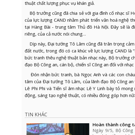
thuật chất lượng phục vụ khán giả.
Bộ trưởng cũng đã chia sẻ với gia đình cố nhạc sĩ H
của lực lượng CAND nhằm phát triển văn hoá nghệ thuậ
tại Hàng Bài - trung tâm Thủ đô Hà Nội. Đây sẽ là 
riêng, của cả nước nói chung…
Dịp này, Đại tướng Tô Lâm cũng đã trân trọng cảm ơ
đất nước, trong đó có ca khúc về lực lượng CAND là “
bức tranh thêu nghệ thuật bản nhạc này, Bộ trưởng ch
đạo Bộ Công an, cán bộ, chiến sĩ Công an đối với nhạc 
Đón nhận bức tranh, bà Ngọc Anh và các con cháu c
tâm của Đại tướng Tô Lâm, của lãnh đạo Bộ Công an v
Lê Phi Phi và Tiến sĩ âm nhạc Lê Y Linh bày tỏ mong m
động, sáng tạo nghệ thuật, có nhiều đóng góp hơn nữa
TIN KHÁC
Hoàn thành công tá
Ngày 9/5, Bộ Công 