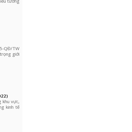
hiếu tướng
 65-QĐ/TW
trọng giới
022)
g khu vực,
g kinh tế