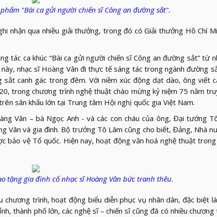
 phẩm "Bài ca gửi người chiến sĩ Công an đường sắt".
nhận qua nhiều giải thưởng, trong đó có Giải thưởng Hồ Chí Mi
 tác ca khúc “Bài ca gửi người chiến sĩ Công an đường sắt” từ
m này, nhạc sĩ Hoàng Vân đi thực tế sáng tác trong ngành đường s
 sắt canh gác trong đêm. Với niềm xúc động dạt dào, ông viết c
2020, trong chương trình nghệ thuật chào mừng kỷ niệm 75 năm tr
 trên sân khấu lớn tại Trung tâm Hội nghị quốc gia Việt Nam.
ng Vân – bà Ngọc Anh - và các con cháu của ông, Đại tướng T
g Vân và gia đình. Bộ trưởng Tô Lâm cũng cho biết, Đảng, Nhà n
lược bảo vệ Tổ quốc. Hiện nay, hoạt động văn hoá nghệ thuật trong
ao tặng gia đình cố nhạc sĩ Hoàng Vân bức tranh thêu.
u chương trình, hoạt động biểu diễn phục vụ nhân dân, đặc biệt l
nh, thành phố lớn, các nghệ sĩ – chiến sĩ cũng đã có nhiều chương 