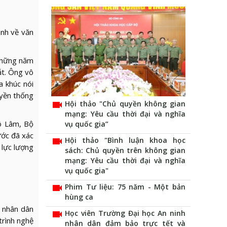
nh về văn
 những năm
ắt. Ông vô
a khúc nói
uyền thống
videocam
Hội thảo "Chủ quyền không gian
mạng: Yêu cầu thời đại và nghĩa
ô Lâm, Bộ
vụ quốc gia”
ước đã xác
videocam
Hội thảo "Bình luận khoa học
 lực lượng
sách: Chủ quyền trên không gian
mạng: Yêu cầu thời đại và nghĩa
vụ quốc gia"
videocam
Phim Tư liệu: 75 năm - Một bản
hùng ca
à nhân dân
videocam
Học viên Trường Đại học An ninh
trình nghệ
nhân dân đảm bảo trực tết và