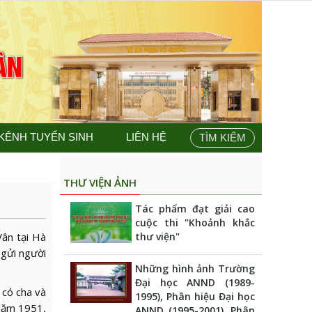
KÊNH TUYỂN SINH
LIÊN HỆ
TÌM KIẾM
THƯ VIỆN ẢNH
Tác phẩm đạt giải cao
cuộc thi "Khoảnh khắc
ân tại Hà
thư viện"
 gửi người
Những hình ảnh Trường
Đại học ANND (1989-
 có cha và
1995), Phân hiệu Đại học
 Năm 1951,
ANND (1995-2001), Phân