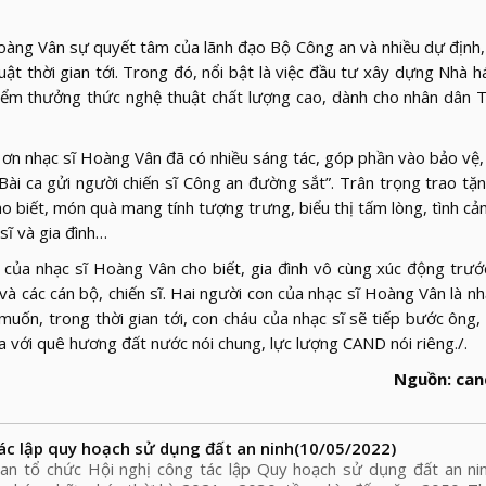
oàng Vân sự quyết tâm của lãnh đạo Bộ Công an và nhiều dự định,
t thời gian tới. Trong đó, nổi bật là việc đầu tư xây dựng Nhà há
điểm thưởng thức nghệ thuật chất lượng cao, dành cho nhân dân 
n nhạc sĩ Hoàng Vân đã có nhiều sáng tác, góp phần vào bảo vệ
Bài ca gửi người chiến sĩ Công an đường sắt”. Trân trọng trao tặn
o biết, món quà mang tính tượng trưng, biểu thị tấm lòng, tình cả
sĩ và gia đình…
ủa nhạc sĩ Hoàng Vân cho biết, gia đình vô cùng xúc động trướ
à các cán bộ, chiến sĩ. Hai người con của nhạc sĩ Hoàng Vân là n
uốn, trong thời gian tới, con cháu của nhạc sĩ sẽ tiếp bước ông, 
 với quê hương đất nước nói chung, lực lượng CAND nói riêng./.
Nguồn: can
c lập quy hoạch sử dụng đất an ninh
(10/05/2022)
an tổ chức Hội nghị công tác lập Quy hoạch sử dụng đất an ni