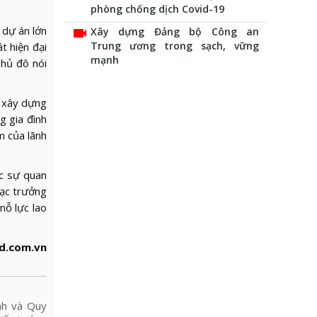
phòng chống dịch Covid-19
 dự án lớn
videocam
Xây dựng Đảng bộ Công an
Trung ương trong sạch, vững
t hiện đại
mạnh
Thủ đô nói
, xây dựng
g gia đình
m của lãnh
c sự quan
hạc trưởng
nỗ lực lao
d.com.vn
nh và Quy