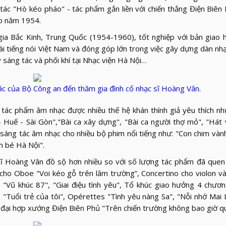
ác "Hò kéo pháo" - tác phẩm gắn liền với chiến thắng Điện Biên
ào năm 1954.
a Bắc Kinh, Trung Quốc (1954-1960), tốt nghiệp với bản giao 
ài tiếng nói Việt Nam và đóng góp lớn trong việc gây dựng dàn nhạ
sáng tác và phối khí tại Nhạc viện Hà Nội…
c của Bộ Công an đến thăm gia đình cố nhạc sĩ Hoàng Vân.
tác phẩm âm nhạc được nhiều thế hệ khán thính giả yêu thích n
- Huế - Sài Gòn","Bài ca xây dựng", "Bài ca người thợ mỏ", "Hát 
ĩ sáng tác âm nhạc cho nhiều bộ phim nổi tiếng như: "Con chim vàn
m bé Hà Nội".
ĩ Hoàng Vân đồ sộ hơn nhiều so với số lượng tác phẩm đã quen 
cho Oboe "Voi kéo gỗ trên lâm trường”, Concertino cho violon v
e "Vũ khúc 87", "Giai điệu tình yêu", Tổ khúc giao hưởng 4 chư
 "Tuổi trẻ của tôi", Opérettes "Tình yêu nàng Sa", "Nỗi nhớ Mai 
ới đại hợp xướng Điện Biên Phủ "Trên chiến trường không bao giờ 