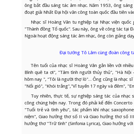
ông bắt đầu sáng tác âm nhạc. Năm 1953, ông sáng t
đoạt giải Nhất Đại hội văn công toàn quốc đầu tiên v
Nhạc sĩ Hoàng Vân tu nghiệp tại Nhạc viện quốc gi
"Thành đồng Tổ quốc". Sau này, ông về công tác tại Đ
Ngoài hoạt động sáng tác âm nhạc, ông còn giảng dạy 
Đại tướng Tô Lâm cùng đoàn công tá
Tên tuổi của nhạc sĩ Hoàng Vân gắn liền với nhiều 
Bình quê ta ơi", "Tâm tình người thủy thủ", "Hà Nội 
hôm nay ", “Tôi là người thợ lò"… Ông cũng là nhạc s
"Nổi gió", "Khói trắng","Vĩ tuyến 17 ngày và đêm", "E
Tuy nhiên, thực tế, sự nghiệp sáng tác của nhạc s
công chúng hiện nay. Trong đó phải kể đến Concerto 
"Tuổi trẻ và tình yêu", tác phẩm khí nhạc saxophon
niệm", Giao hưởng thơ số II và Giao hưởng thơ số III
hưởng thơ "Trữ tình" (Sinfonia Lyrica), Giao hưởng v