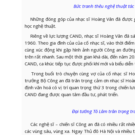
Bức tranh thêu nghệ thuật tác
Những đóng góp của nhạc sĩ Hoàng Vân đã được ghi 
học nghệ thuật.
Riêng về lực lượng CAND, nhạc sĩ Hoàng Vân đã sáng
1960. Theo gia đình của của cố nhạc sĩ, vào thời điể
cùng xúc động khi gặp hình ảnh người Công an đường
trên rất nhanh. Sau một thời gian khá dài, đến năm 
CAND, ca khúc tiếp tục được phối khí mới và biểu diễn
Trong buổi trò chuyện cùng vợ của cố nhạc sĩ Hoà
trưởng Bộ Công an đã trân trọng cảm ơn nhạc sĩ Hoàn
định văn hoá có vị trí quan trọng thứ 3 trong chiến 
CAND đang được quan tâm đầu tư, phát triển.
Đại tướng Tô Lâm trân trọng tr
Các nghệ sĩ – chiến sĩ Công an đã có nhiều rất nhiề
các vùng sâu, vùng xa. Ngay Thủ đô Hà Nội và nhiều tỉ