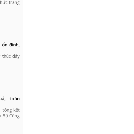
chức trang
 ổn định,
g thúc đẩy
uả, toàn
 tổng kết
ủa Bộ Công