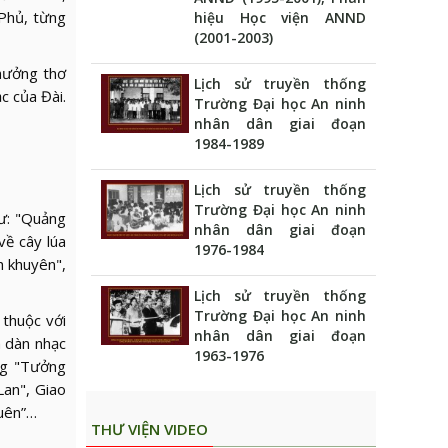
 Phủ, từng
hiệu Học viện ANND
(2001-2003)
hưởng thơ
Lịch sử truyền thống
c của Đài.
Trường Đại học An ninh
nhân dân giai đoạn
1984-1989
Lịch sử truyền thống
Trường Đại học An ninh
hư: "Quảng
nhân dân giai đoạn
về cây lúa
1976-1984
h khuyên",
Lịch sử truyền thống
Trường Đại học An ninh
thuộc với
nhân dân giai đoạn
à dàn nhạc
1963-1976
ơng "Tưởng
Lan", Giao
quên”…
THƯ VIỆN VIDEO