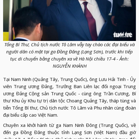
LỰC
VIỆN
THƯ
LƯỢNG
ẢNH
VIỆN
d_arrow_down
LIÊN
VIDEO
HỆ
Tổng Bí Thư, Chủ tịch nước Tô Lâm vẫy tay chào các đại biểu và
người dân có mặt tại ga Đồng Đăng (Lạng Sơn), trước khi tiếp
tục di chuyển bằng chuyên xa về Hà Nội chiều 17-4 - Ảnh:
NGUYỄN KHÁNH
Tại Nam Ninh (Quảng Tây, Trung Quốc), ông Lưu Hải Tinh - Ủy
viên Trung ương Đảng, Trưởng Ban Liên lạc đối ngoại Trung
ương Đảng Cộng sản Trung Quốc - cùng ông Trần Cương, Bí
thư Khu ủy Khu tự trị dân tộc Choang Quảng Tây, tháp tùng và
tiễn Tổng Bí thư, Chủ tịch nước Tô Lâm và Phu nhân cùng đoàn
đại biểu cấp cao Việt Nam.
Chuyên xa khởi hành từ ga Nam Ninh Đông (Trung Quốc), về
đến ga Đồng Đăng thuộc tỉnh Lạng Sơn (Việt Nam) đầu giờ