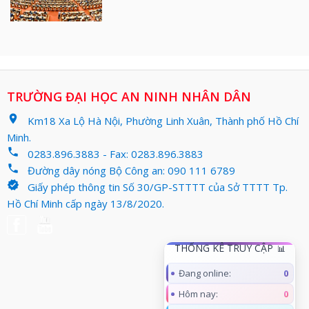
TRƯỜNG ĐẠI HỌC AN NINH NHÂN DÂN
location_on
Km18 Xa Lộ Hà Nội, Phường Linh Xuân, Thành phố Hồ Chí
Minh.
phone
0283.896.3883 - Fax: 0283.896.3883
phone
Đường dây nóng Bộ Công an: 090 111 6789
verified
Giấy phép thông tin Số 30/GP-STTTT của Sở TTTT Tp.
Hồ Chí Minh cấp ngày 13/8/2020.
THỐNG KÊ TRUY CẬP
Đang online:
0
Hôm nay:
0