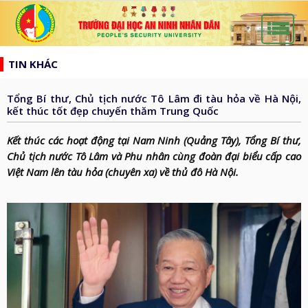
list
search
TIN KHÁC
TRANG
CHỦ
Tổng Bí thư, Chủ tịch nước Tô Lâm đi tàu hỏa về Hà Nội,
GIỚI
kết thúc tốt đẹp chuyến thăm Trung Quốc
THIỆU
HƯỚNG
Kết thúc các hoạt động tại Nam Ninh (Quảng Tây), Tổng Bí thư,
d_arrow_down
TỚI
Chủ tịch nước Tô Lâm và Phu nhân cùng đoàn đại biểu cấp cao
TẠP
Việt Nam lên tàu hỏa (chuyên xa) về thủ đô Hà Nội.
BẦU
CHÍ
TIN
CỬ
AN
TỨC
QH
ĐÀO
NINH
d_arrow_down
VÀ
TẠO
NHÂN
NGHIÊN
d_arrow_down
HĐND
DÂN
CỨU
XÂY
KHOA
DỰNG
THƯ
HỌC