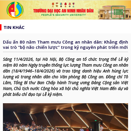
list
search
TIN KHÁC
TRANG
CHỦ
Dấu ấn 80 năm Tham mưu Công an nhân dân: Khẳng định
GIỚI
vai trò “bộ não chiến lược” trong kỷ nguyên phát triển mới
THIỆU
HƯỚNG
Sáng 11/4/2026, tại Hà Nội, Bộ Công an tổ chức trọng thể Lễ kỷ
d_arrow_down
TỚI
niệm 80 năm Ngày truyền thống lực lượng Tham mưu Công an nhân
TẠP
dân (18/4/1946–18/4/2026) và trao tặng danh hiệu Anh hùng lực
BẦU
CHÍ
lượng vũ trang nhân dân cho Văn phòng Bộ Công an. Đồng chí Tô
TIN
CỬ
Lâm, Tổng Bí thư Ban Chấp hành Trung ương Đảng Cộng sản Việt
AN
TỨC
Nam, Chủ tịch nước Cộng hòa xã hội chủ nghĩa Việt Nam đến dự và
QH
ĐÀO
NINH
phát biểu chỉ đạo tại Lễ kỷ niệm.
d_arrow_down
VÀ
TẠO
NHÂN
NGHIÊN
d_arrow_down
HĐND
DÂN
CỨU
XÂY
KHOA
DỰNG
THƯ
HỌC