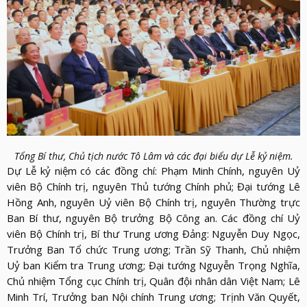
LỰC
VIỆN
THƯ
LƯỢNG
ẢNH
VIỆN
d_arrow_down
LIÊN
VIDEO
HỆ
Tổng Bí thư, Chủ tịch nước Tô Lâm và các đại biểu dự Lễ kỷ niệm.
Dự Lễ kỷ niệm có các đồng chí: Phạm Minh Chính, nguyên Uỷ
viên Bộ Chính trị, nguyên Thủ tướng Chính phủ; Đại tướng Lê
Hồng Anh, nguyên Uỷ viên Bộ Chính trị, nguyên Thường trực
Ban Bí thư, nguyên Bộ trưởng Bộ Công an. Các đồng chí Uỷ
viên Bộ Chính trị, Bí thư Trung ương Đảng: Nguyễn Duy Ngọc,
Trưởng Ban Tổ chức Trung ương; Trần Sỹ Thanh, Chủ nhiệm
Uỷ ban Kiểm tra Trung ương; Đại tướng Nguyễn Trọng Nghĩa,
Chủ nhiệm Tổng cục Chính trị, Quân đội nhân dân Việt Nam; Lê
Minh Trí, Trưởng ban Nội chính Trung ương; Trịnh Văn Quyết,