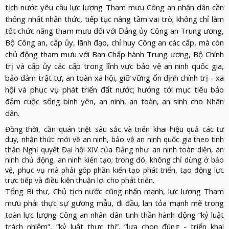
tịch nước yêu cầu lực lượng Tham mưu Công an nhân dân cần
thống nhất nhận thức, tiếp tục nâng tầm vai trò; không chỉ làm
tốt chức năng tham mưu đối với Đảng ủy Công an Trung ương,
Bộ Công an, cấp ủy, lãnh đạo, chỉ huy Công an các cấp, mà còn
chủ động tham mưu với Ban Chấp hành Trung ương, Bộ Chính
trị và cấp ủy các cấp trong lĩnh vực bảo vệ an ninh quốc gia,
bảo đảm trật tự, an toàn xã hội, giữ vững ổn định chính trị - xã
hội và phục vụ phát triển đất nước; hướng tới mục tiêu bảo
đảm cuộc sống bình yên, an ninh, an toàn, an sinh cho Nhân
dân.
Đồng thời, cần quán triệt sâu sắc và triển khai hiệu quả các tư
duy, nhận thức mới về an ninh, bảo vệ an ninh quốc gia theo tinh
thần Nghị quyết Đại hội XIV của Đảng như: an ninh toàn diện, an
ninh chủ động, an ninh kiến tạo; trong đó, không chỉ dừng ở bảo
vệ, phục vụ mà phải góp phần kiến tạo phát triển, tạo động lực
trực tiếp và điều kiện thuận lợi cho phát triển.
Tổng Bí thư, Chủ tịch nước cũng nhấn mạnh, lực lượng Tham
mưu phải thực sự gương mẫu, đi đầu, lan tỏa mạnh mẽ trong
toàn lực lượng Công an nhân dân tinh thần hành động “kỷ luật
trách nhiệm”, “kỷ luật thực thi”, “lựa chọn đúng - triển khai