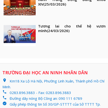
XIV
(25/03/2026)
Tương lai cho thế hệ vươn
mình
(24/03/2026)
TRƯỜNG ĐẠI HỌC AN NINH NHÂN DÂN
location_on
Km18 Xa Lộ Hà Nội, Phường Linh Xuân, Thành phố Hồ Chí
Minh.
phone
0283.896.3883 - Fax: 0283.896.3883
phone
Đường dây nóng Bộ Công an: 090 111 6789
verified
Giấy phép thông tin Số 30/GP-STTTT của Sở TTTT Tp.