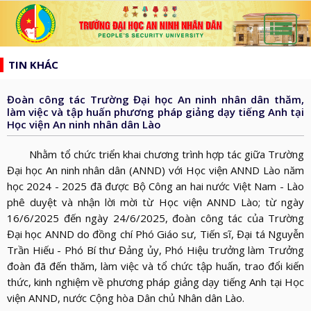
list
search
TIN KHÁC
TRANG
CHỦ
Đoàn công tác Trường Đại học An ninh nhân dân thăm,
GIỚI
làm việc và tập huấn phương pháp giảng dạy tiếng Anh tại
Học viện An ninh nhân dân Lào
THIỆU
HƯỚNG
d_arrow_down
TỚI
Nhằm tổ chức triển khai chương trình hợp tác giữa Trường
TẠP
Đại học An ninh nhân dân (ANND) với Học viện ANND Lào năm
BẦU
CHÍ
học 2024 - 2025 đã được Bộ Công an hai nước Việt Nam - Lào
TIN
CỬ
AN
phê duyệt và nhận lời mời từ Học viện ANND Lào; từ ngày
TỨC
QH
ĐÀO
16/6/2025 đến ngày 24/6/2025, đoàn công tác của Trường
NINH
d_arrow_down
Đại học ANND do đồng chí Phó Giáo sư, Tiến sĩ, Đại tá Nguyễn
VÀ
TẠO
NHÂN
NGHIÊN
Trần Hiếu - Phó Bí thư Đảng ủy, Phó Hiệu trưởng làm Trưởng
d_arrow_down
HĐND
DÂN
CỨU
đoàn đã đến thăm, làm việc và tổ chức tập huấn, trao đổi kiến
XÂY
thức, kinh nghiệm về phương pháp giảng dạy tiếng Anh tại Học
KHOA
DỰNG
viện ANND, nước Cộng hòa Dân chủ Nhân dân Lào.
THƯ
HỌC