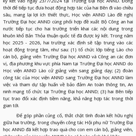
ký kết vào ngày 23/7/2024 tại Trường Đại học ANND. Đồng
thời để tiếp tục đưa hoạt động hợp tác của hai Bên đi vào chiều
sâu, mang lại lợi ích thiết thực, Học viện ANND Lào đề nghị
Trường Đại học ANND cùng phối hợp đề xuất Bộ Công an hai
nước tiếp tục cho hai trường triển khai các nội dung trong
khuôn khổ Bản Thỏa thuận quốc tế đã được ký kết. Trong năm
học 2025 - 2026, hai trường xác định sẽ tập trung vào các
hoạt động trọng tâm, như sau: (1) tổ chức lớp tiếng Lào cho
cán bộ, giảng viên Trường Đại học ANND và Công an các đơn
vị, địa phương khu vực phía Nam tại Trường Đại học ANND do
Học viện ANND Lào cử giảng viên sang giảng dạy; (2) đoàn
công tác của Học viện ANND sang Trường Đại học ANND làm
việc và tham dự tập huấn về bảo đảm An toàn thông tin, An
ninh mạng tổ chức tại Trường Đại học ANND; (3) hai Bên tiếp
tục trao đổi xác định tiềm năng, khả năng hợp tác trong thời
gian tới.
Để góp phần củng cố, thắt chặt tình đoàn kết hữu nghị
giữa hai trường, trong chuyến công tác Hội phụ nữ Trường Đại
học ANND đã kết hợp trao quà cho con em cán bộ, giảng viên,