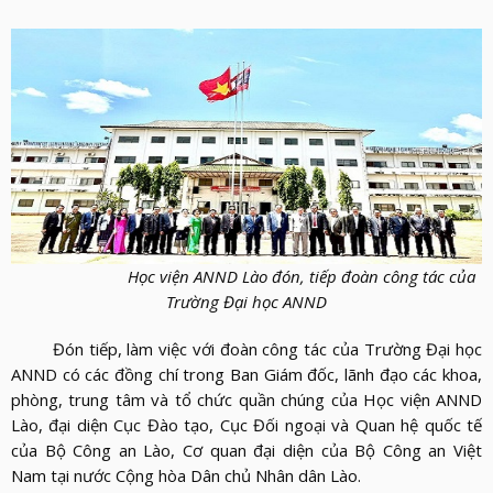
LỰC
VIỆN
THƯ
LƯỢNG
ẢNH
VIỆN
d_arrow_down
LIÊN
VIDEO
HỆ
Học viện ANND Lào đón, tiếp đoàn công tác của
Trường Đại học ANND
Đón tiếp, làm việc với đoàn công tác của Trường Đại học
ANND có các đồng chí trong Ban Giám đốc, lãnh đạo các khoa,
phòng, trung tâm và tổ chức quần chúng của Học viện ANND
Lào, đại diện Cục Đào tạo, Cục Đối ngoại và Quan hệ quốc tế
của Bộ Công an Lào, Cơ quan đại diện của Bộ Công an Việt
Nam tại nước Cộng hòa Dân chủ Nhân dân Lào.