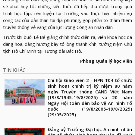
sẽ phát huy tốt những kiến thức đã tiếp thu được trong quá
trình học tập, rèn luyện tại Trường vào thực hiện nhiệm vụ
công tác của bản thân tại địa phương, góp phần tô thắm thêm
truyền thống vẻ vang của lực lượng Công an nhân dân.
Trước khi buổi L
ễ
B
ế giảng chính thức diễn ra,
viên khoá học đã
dâng hoa, dâng hương bày tỏ lòng thành kính, tưởng niệm Chủ
tịch Hồ Chí Minh tại Tượng đài Bác Hồ.
Phòng Quản lý học viên
TIN KHÁC
Chi hội Giáo viên 2 - HPN T04 tổ chức
sinh hoạt chính trị kỷ niệm 80 năm
ngày Truyền thống CAND Việt Nam
(19/8/1945-19/8/2025) và 20 năm
Ngày Hội toàn dân bảo vệ An ninh Tổ
quốc (19/8/2005-19/8/2025)
(29/05/2025)
Đảng uỷ Trường Đại học An ninh nhân
dân tổ chức sinh hoạt chuyên đề Quý