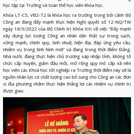
LỰC
VIỆN
học tập tại Trường và toàn thể học viên khóa học.
THƯ
LƯỢNG
ẢNH
Khóa LT-C5, VB2-T2 là khóa học ra trường trong bối cảnh Bộ
VIỆN
d_arrow_down
LIÊN
Công an đang đẩy mạnh thực hiện Nghị quyết số 12-NQ/TW
VIDEO
HỆ
ngày 16/3/2022 của Bộ Chính trị Khóa XIII về việc “Đẩy mạnh
xây dựng lực lượng Công an nhân dân thật sự trong sạch,
vững mạnh, chính quy, tinh nhuệ, hiện đại, đáp ứng yêu cầu,
nhiệm vụ trong tình hình mới” và đang trong thời điểm Đảng,
Nhà nước đang thực hiện chủ trương sáp nhập tỉnh, không tổ
chức cấp huyện, giảm đầu mối, mở rộng quy mô cấp xã nên
học viên các Khoá học tốt nghiệp ra Trường thời điểm này sẽ là
nguồn nhân lực có chất lượng cao bổ sung cho Công an các đơn
vị địa phương nhằm thực hiện thắng lợi các nhiệm vụ chính trị
được giao.