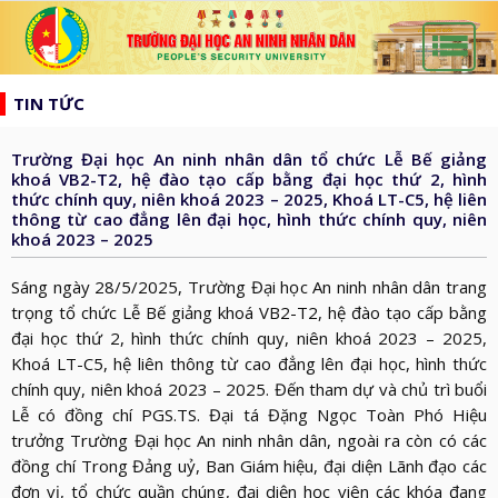
list
search
TIN TỨC
TRANG
CHỦ
Trường Đại học An ninh nhân dân tổ chức Lễ Bế giảng
GIỚI
khoá VB2-T2, hệ đào tạo cấp bằng đại học thứ 2, hình
thức chính quy, niên khoá 2023 – 2025, Khoá LT-C5, hệ liên
THIỆU
HƯỚNG
thông từ cao đẳng lên đại học, hình thức chính quy, niên
d_arrow_down
khoá 2023 – 2025
TỚI
TẠP
BẦU
Sáng ngày 28/5/2025, Trường Đại học An ninh nhân dân trang
CHÍ
TIN
CỬ
trọng tổ chức Lễ Bế giảng khoá VB2-T2, hệ đào tạo cấp bằng
AN
TỨC
đại học thứ 2, hình thức chính quy, niên khoá 2023 – 2025,
QH
ĐÀO
NINH
d_arrow_down
Khoá LT-C5, hệ liên thông từ cao đẳng lên đại học, hình thức
VÀ
TẠO
chính quy, niên khoá 2023 – 2025. Đến tham dự và chủ trì buổi
NHÂN
NGHIÊN
d_arrow_down
HĐND
Lễ có đồng chí PGS.TS. Đại tá Đặng Ngọc Toàn Phó Hiệu
DÂN
CỨU
XÂY
trưởng Trường Đại học An ninh nhân dân, ngoài ra còn có các
KHOA
đồng chí Trong Đảng uỷ, Ban Giám hiệu, đại diện Lãnh đạo các
DỰNG
THƯ
HỌC
đơn vị, tổ chức quần chúng, đại diện học viên các khóa đang