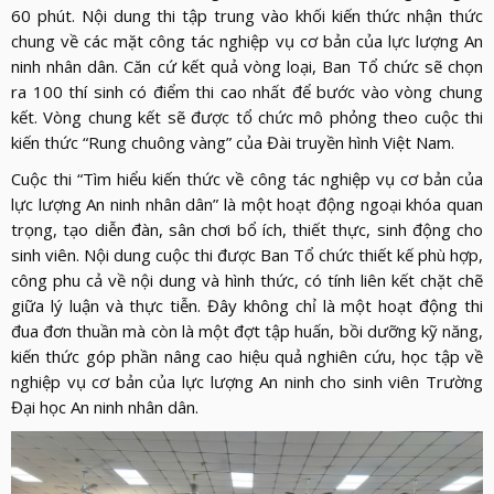
LỰC
VIỆN
60 phút. Nội dung thi tập trung vào khối kiến thức nhận thức
THƯ
LƯỢNG
chung về các mặt công tác nghiệp vụ cơ bản của lực lượng An
ẢNH
VIỆN
d_arrow_down
ninh nhân dân. Căn cứ kết quả vòng loại, Ban Tổ chức sẽ chọn
LIÊN
VIDEO
ra 100 thí sinh có điểm thi cao nhất để bước vào vòng chung
HỆ
kết. Vòng chung kết sẽ được tổ chức mô phỏng theo cuộc thi
kiến thức “Rung chuông vàng” của Đài truyền hình Việt Nam.
Cuộc thi “Tìm hiểu kiến thức về công tác nghiệp vụ cơ bản của
lực lượng An ninh nhân dân” là một hoạt động ngoại khóa quan
trọng, tạo diễn đàn, sân chơi bổ ích, thiết thực, sinh động cho
sinh viên. Nội dung cuộc thi được Ban Tổ chức thiết kế phù hợp,
công phu cả về nội dung và hình thức, có tính liên kết chặt chẽ
giữa lý luận và thực tiễn. Đây không chỉ là một hoạt động thi
đua đơn thuần mà còn là một đợt tập huấn, bồi dưỡng kỹ năng,
kiến thức góp phần nâng cao hiệu quả nghiên cứu, học tập về
nghiệp vụ cơ bản của lực lượng An ninh cho sinh viên Trường
Đại học An ninh nhân dân.