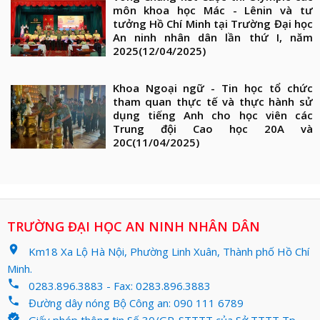
môn khoa học Mác - Lênin và tư
tưởng Hồ Chí Minh tại Trường Đại học
An ninh nhân dân lần thứ I, năm
2025
(12/04/2025)
Khoa Ngoại ngữ - Tin học tổ chức
tham quan thực tế và thực hành sử
dụng tiếng Anh cho học viên các
Trung đội Cao học 20A và
20C
(11/04/2025)
TRƯỜNG ĐẠI HỌC AN NINH NHÂN DÂN
location_on
Km18 Xa Lộ Hà Nội, Phường Linh Xuân, Thành phố Hồ Chí
Minh.
phone
0283.896.3883 - Fax: 0283.896.3883
phone
Đường dây nóng Bộ Công an: 090 111 6789
verified
Giấy phép thông tin Số 30/GP-STTTT của Sở TTTT Tp.