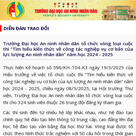
list
search
DIỄN ĐÀN TRAO ĐỔI
TRANG
CHỦ
Trường Đại học An ninh nhân dân tổ chức vòng loại cuộc
GIỚI
thi “Tìm hiểu kiến thức về công tác nghiệp vụ cơ bản của
lực lượng An ninh nhân dân” năm học 2024 - 2025
THIỆU
HƯỚNG
d_arrow_down
TỚI
Thực hiện Kế hoạch số 596/KH-T04-K3 ngày 19/3/2025 của
TẠP
Hiệu trưởng về việc tổ chức cuộc thi “Tìm hiểu kiến thức về
BẦU
CHÍ
công tác nghiệp vụ cơ bản của lực lượng An ninh nhân dân” năm
TIN
CỬ
AN
học 2024 - 2025, chiều ngày 08/5/2025, tại Hội trường Thư
TỨC
QH
ĐÀO
viện, Trường Đại học An ninh nhân dân tổ chức vòng loại cuộc
NINH
d_arrow_down
thi cho 324 sinh viên thuộc 26 trung đội đăng ký tham gia.
VÀ
TẠO
NHÂN
NGHIÊN
d_arrow_down
Các thí sinh đến từ nhiều hệ lớp khác nhau, như: hệ đào tạo
HĐND
DÂN
CỨU
XÂY
chính quy; hệ đào tạo liên thông từ trung cấp, cao đẳng lên đại
KHOA
học; hệ đào tạo văn bằng đại học thứ hai. Vòng loại được tổ
DỰNG
THƯ
chức theo hình thức trắc nghiệm với 50 câu hỏi trong thời gian
HỌC