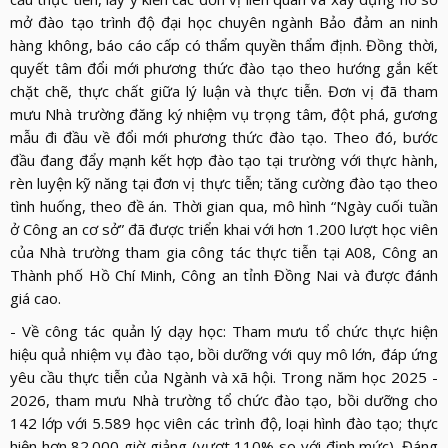
mở đào tạo trình độ đại học chuyên ngành Bảo đảm an ninh
hàng không, báo cáo cấp có thẩm quyền thẩm định. Đồng thời,
quyết tâm đổi mới phương thức đào tạo theo hướng gắn kết
chặt chẽ, thực chất giữa lý luận và thực tiễn. Đơn vị đã tham
mưu Nhà trường đăng ký nhiệm vụ trọng tâm, đột phá, gương
mẫu đi đầu về đổi mới phương thức đào tạo. Theo đó, bước
đầu đang đẩy mạnh kết hợp đào tạo tại trường với thực hành,
rèn luyện kỹ năng tại đơn vị thực tiễn; tăng cường đào tạo theo
tình huống, theo đề án. Thời gian qua, mô hình “Ngày cuối tuần
ở Công an cơ sở” đã được triển khai với hơn 1.200 lượt học viên
của Nhà trường tham gia công tác thực tiễn tại A08, Công an
Thành phố Hồ Chí Minh, Công an tỉnh Đồng Nai và được đánh
giá cao.
- Về công tác quản lý dạy học: Tham mưu tổ chức thực hiện
hiệu quả nhiệm vụ đào tạo, bồi dưỡng với quy mô lớn, đáp ứng
yêu cầu thực tiễn của Ngành và xã hội. Trong năm học 2025 -
2026, tham mưu Nhà trường tổ chức đào tạo, bồi dưỡng cho
142 lớp với 5.589 học viên các trình độ, loại hình đào tạo; thực
hiện hơn 82.000 giờ giảng (vượt 110% so với định mức). Đáng