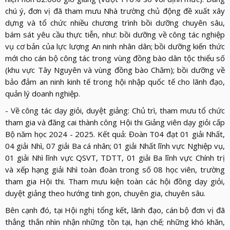
chú ý, đơn vị đã tham mưu Nhà trường chủ động đề xuất xây
dựng và tổ chức nhiều chương trình bồi dưỡng chuyên sâu,
bám sát yêu cầu thực tiễn, như: bồi dưỡng về công tác nghiệp
vụ cơ bản của lực lượng An ninh nhân dân; bồi dưỡng kiến thức
mới cho cán bộ công tác trong vùng đồng bào dân tộc thiểu số
(khu vực Tây Nguyên và vùng đồng bào Chăm); bồi dưỡng về
bảo đảm an ninh kinh tế trong hội nhập quốc tế cho lãnh đạo,
quản lý doanh nghiệp.
- Về công tác dạy giỏi, duyệt giảng: Chủ trì, tham mưu tổ chức
tham gia và đăng cai thành công Hội thi Giảng viên dạy giỏi cấp
Bộ năm học 2024 - 2025. Kết quả: Đoàn T04 đạt 01 giải Nhất,
04 giải Nhì, 07 giải Ba cá nhân; 01 giải Nhất lĩnh vực Nghiệp vụ,
01 giải Nhì lĩnh vực QSVT, TDTT, 01 giải Ba lĩnh vực Chính trị
và xếp hạng giải Nhì toàn đoàn trong số 08 học viên, trường
tham gia Hội thi. Tham mưu kiện toàn các hội đồng dạy giỏi,
duyệt giảng theo hướng tinh gọn, chuyên gia, chuyên sâu.
Bên cạnh đó, tại Hội nghị tổng kết, lãnh đạo, cán bộ đơn vị đã
thẳng thắn nhìn nhận những tồn tại, hạn chế; những khó khăn,