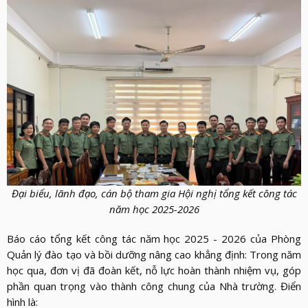
LỰC
VIỆN
THƯ
LƯỢNG
ẢNH
VIỆN
d_arrow_down
LIÊN
VIDEO
HỆ
Đại biểu, lãnh đạo, cán bộ tham gia Hội nghị tổng kết công tác
năm học 2025-2026
Báo cáo tổng kết công tác năm học 2025 - 2026 của Phòng
Quản lý đào tạo và bồi dưỡng nâng cao khẳng định: Trong năm
học qua, đơn vị đã đoàn kết, nỗ lực hoàn thành nhiệm vụ, góp
phần quan trọng vào thành công chung của Nhà trường. Điển
hình là: