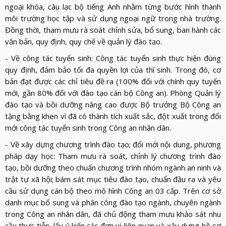
ngoại khóa, câu lạc bộ tiếng Anh nhằm từng bước hình thành
môi trường học tập và sử dụng ngoại ngữ trong nhà trường.
Đồng thời, tham mưu rà soát chỉnh sửa, bổ sung, ban hành các
văn bản, quy định, quy chế về quản lý đào tạo.
- Về công tác tuyển sinh: Công tác tuyển sinh thực hiện đúng
quy định, đảm bảo tối đa quyền lợi của thí sinh. Trong đó, cơ
bản đạt được các chỉ tiêu đề ra (100% đối với chính quy tuyển
mới, gần 80% đối với đào tạo cán bộ Công an). Phòng Quản lý
đào tạo và bồi dưỡng nâng cao được Bộ trưởng Bộ Công an
tặng bằng khen vì đã có thành tích xuất sắc, đột xuất trong đổi
mới công tác tuyển sinh trong Công an nhân dân.
- Về xây dựng chương trình đào tạo; đổi mới nội dung, phương
pháp dạy học: Tham mưu rà soát, chỉnh lý chương trình đào
tạo, bồi dưỡng theo chuẩn chương trình nhóm ngành an ninh và
trật tự xã hội; bám sát mục tiêu đào tạo, chuẩn đầu ra và yêu
cầu sử dụng cán bộ theo mô hình Công an 03 cấp. Trên cơ sở
danh mục bổ sung và phân công đào tạo ngành, chuyên ngành
trong Công an nhân dân, đã chủ động tham mưu khảo sát nhu
cầu thực tiễn, lấy ý kiến các đơn vị liên quan và xây dựng hồ sơ