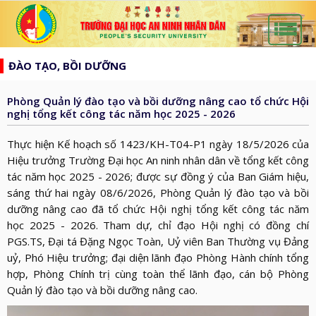
list
search
ĐÀO TẠO, BỒI DƯỠNG
TRANG
CHỦ
Phòng Quản lý đào tạo và bồi dưỡng nâng cao tổ chức Hội
GIỚI
nghị tổng kết công tác năm học 2025 - 2026
THIỆU
HƯỚNG
Thực hiện Kế hoạch số 1423/KH-T04-P1 ngày 18/5/2026 của
d_arrow_down
TỚI
Hiệu trưởng Trường Đại học An ninh nhân dân về tổng kết công
TẠP
tác năm học 2025 - 2026; được sự đồng ý của Ban Giám hiệu,
BẦU
CHÍ
TIN
sáng thứ hai ngày 08/6/2026, Phòng Quản lý đào tạo và bồi
CỬ
AN
dưỡng nâng cao đã tổ chức Hội nghị tổng kết công tác năm
TỨC
QH
ĐÀO
học 2025 - 2026. Tham dự, chỉ đạo Hội nghị có đồng chí
NINH
d_arrow_down
VÀ
TẠO
PGS.TS, Đại tá Đặng Ngọc Toàn, Uỷ viên Ban Thường vụ Đảng
NHÂN
NGHIÊN
uỷ, Phó Hiệu trưởng; đại diện lãnh đạo Phòng Hành chính tổng
d_arrow_down
HĐND
DÂN
CỨU
hợp, Phòng Chính trị cùng toàn thể lãnh đạo, cán bộ Phòng
XÂY
KHOA
Quản lý đào tạo và bồi dưỡng nâng cao.
DỰNG
THƯ
HỌC