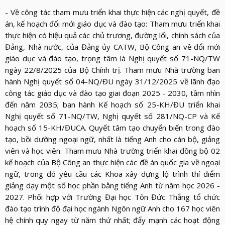
- Về công tác tham mưu triển khai thực hiện các nghị quyết, đề
án, kế hoạch đổi mới giáo dục và đào tạo: Tham mưu triển khai
thực hiện có hiệu quả các chủ trương, đường lối, chính sách của
Đảng, Nhà nước, của Đảng ủy CATW, Bộ Công an về đổi mới
giáo dục và đào tạo, trọng tâm là Nghị quyết số 71-NQ/TW
ngày 22/8/2025 của Bộ Chính trị. Tham mưu Nhà trường ban
hành Nghị quyết số 04-NQ/ĐU ngày 31/12/2025 về lãnh đạo
công tác giáo dục và đào tạo giai đoạn 2025 - 2030, tầm nhìn
đến năm 2035; ban hành Kế hoạch số 25-KH/ĐU triển khai
Nghị quyết số 71-NQ/TW, Nghị quyết số 281/NQ-CP và Kế
hoạch số 15-KH/ĐUCA. Quyết tâm tạo chuyển biến trong đào
tạo, bồi dưỡng ngoại ngữ, nhất là tiếng Anh cho cán bộ, giảng
viên và học viên. Tham mưu Nhà trường triển khai đồng bộ 02
kế hoạch của Bộ Công an thực hiện các đề án quốc gia về ngoại
ngữ, trong đó yêu cầu các Khoa xây dựng lộ trình thí điểm
giảng dạy một số học phần bằng tiếng Anh từ năm học 2026 -
2027. Phối hợp với Trường Đại học Tôn Đức Thắng tổ chức
đào tạo trình độ đại học ngành Ngôn ngữ Anh cho 167 học viên
hệ chính quy ngay từ năm thứ nhất; đẩy mạnh các hoạt động