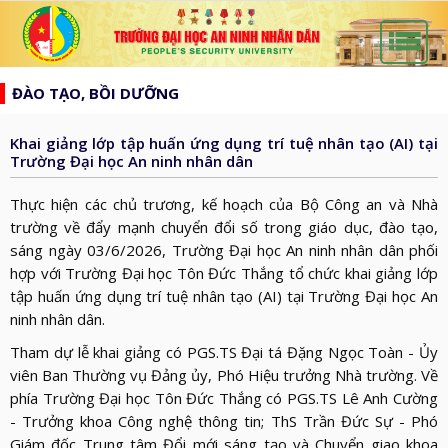
list
search
ĐÀO TẠO, BỒI DƯỠNG
TRANG
CHỦ
Khai giảng lớp tập huấn ứng dụng trí tuệ nhân tạo (AI) tại
GIỚI
Trường Đại học An ninh nhân dân
THIỆU
HƯỚNG
Thực hiện các chủ trương, kế hoạch của Bộ Công an và Nhà
d_arrow_down
TỚI
trường về đẩy mạnh chuyển đổi số trong giáo dục, đào tạo,
TẠP
sáng ngày 03/6/2026, Trường Đại học An ninh nhân dân phối
BẦU
CHÍ
TIN
hợp với Trường Đại học Tôn Đức Thắng tổ chức khai giảng lớp
CỬ
AN
tập huấn ứng dụng trí tuệ nhân tạo (AI) tại Trường Đại học An
TỨC
QH
ĐÀO
ninh nhân dân.
NINH
d_arrow_down
VÀ
TẠO
NHÂN
NGHIÊN
Tham dự lễ khai giảng có PGS.TS Đại tá Đặng Ngọc Toàn - Ủy
d_arrow_down
HĐND
viên Ban Thường vụ Đảng ủy, Phó Hiệu trưởng Nhà trường. Về
DÂN
CỨU
XÂY
phía Trường Đại học Tôn Đức Thắng có PGS.TS Lê Anh Cường
KHOA
DỰNG
- Trưởng khoa Công nghệ thông tin; ThS Trần Đức Sự - Phó
THƯ
HỌC
Giám đốc Trung tâm Đổi mới sáng tạo và Chuyển giao khoa