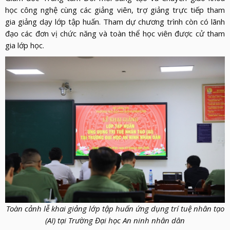
LỰC
VIỆN
học công nghệ cùng các giảng viên, trợ giảng trực tiếp tham
THƯ
LƯỢNG
gia giảng dạy lớp tập huấn. Tham dự chương trình còn có lãnh
ẢNH
VIỆN
d_arrow_down
LIÊN
đạo các đơn vị chức năng và toàn thể học viên được cử tham
VIDEO
gia lớp học.
HỆ
Toàn cảnh lễ khai giảng lớp tập huấn ứng dụng trí tuệ nhân tạo
(AI) tại Trường Đại học An ninh nhân dân