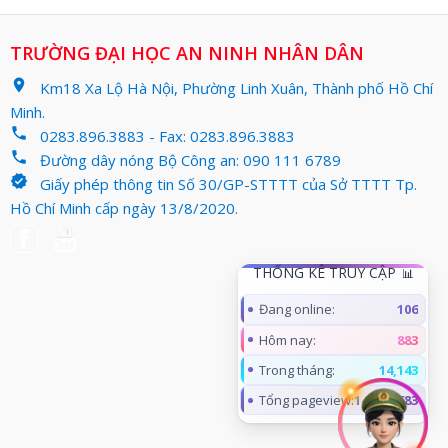
TRƯỜNG ĐẠI HỌC AN NINH NHÂN DÂN
location_on
Km18 Xa Lộ Hà Nội, Phường Linh Xuân, Thành phố Hồ Chí
Minh.
phone
0283.896.3883 - Fax: 0283.896.3883
phone
Đường dây nóng Bộ Công an: 090 111 6789
verified
Giấy phép thông tin Số 30/GP-STTTT của Sở TTTT Tp.
Hồ Chí Minh cấp ngày 13/8/2020.
THỐNG KÊ TRUY CẬP
Đang online:
106
Hôm nay:
883
Trong tháng:
14,143
Tổng pageview:
14,963,683