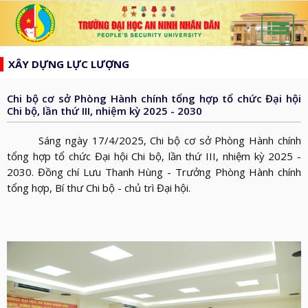
list
search
XÂY DỰNG LỰC LƯỢNG
TRANG
CHỦ
Chi bộ cơ sở Phòng Hành chính tổng hợp tổ chức Đại hội
GIỚI
Chi bộ, lần thứ III, nhiệm kỳ 2025 - 2030
THIỆU
HƯỚNG
Sáng ngày 17/4/2025, Chi bộ cơ sở Phòng Hành chính
d_arrow_down
TỚI
tổng hợp tổ chức Đại hội Chi bộ, lần thứ III, nhiệm kỳ 2025 -
TẠP
2030. Đồng chí Lưu Thanh Hùng - Trưởng Phòng Hành chính
BẦU
CHÍ
TIN
tổng hợp, Bí thư Chi bộ - chủ trì Đại hội.
CỬ
AN
TỨC
QH
ĐÀO
NINH
d_arrow_down
VÀ
TẠO
NHÂN
NGHIÊN
d_arrow_down
HĐND
DÂN
CỨU
XÂY
KHOA
DỰNG
THƯ
HỌC