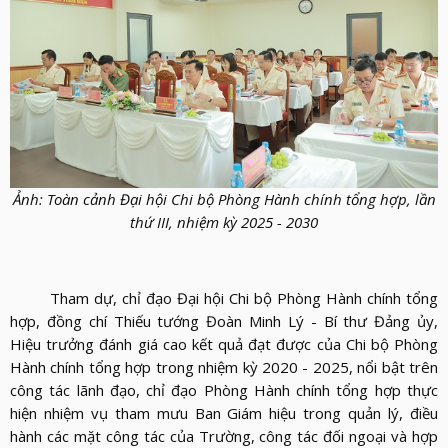
LỰC
VIỆN
THƯ
LƯỢNG
ẢNH
VIỆN
d_arrow_down
LIÊN
VIDEO
HỆ
Ảnh: Toàn cảnh Đại hội Chi bộ Phòng Hành chính tổng hợp, lần
thứ III, nhiệm kỳ 2025 - 2030
Tham dự, chỉ đạo Đại hội Chi bộ Phòng Hành chính tổng
hợp, đồng chí Thiếu tướng Đoàn Minh Lý - Bí thư Đảng ủy,
Hiệu trưởng đánh giá cao kết quả đạt được của Chi bộ Phòng
Hành chính tổng hợp trong nhiệm kỳ 2020 - 2025, nổi bật trên
công tác lãnh đạo, chỉ đạo Phòng Hành chính tổng hợp thực
hiện nhiệm vụ tham mưu Ban Giám hiệu trong quản lý, điều
hành các mặt công tác của Trường, công tác đối ngoại và hợp