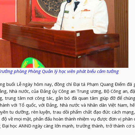
Trưởng phòng Phòng Quản lý học viên phát biểu cảm tưởng
ng buổi Lễ ngày hôm nay, đồng chí Đại tá Phạm Quang Điểm đã g
Đảng, Nhà nước, của Đảng ủy Công an Trung ương, Bộ Công an, đặ
g, trung tâm nơi công tác, gắn bó đã quan tâm giúp đỡ để chúng
 thành với Tổ quốc, với Đảng, Nhà nước và Nhân dân Việt Nam, hế
yên tu dưỡng, rèn luyện, trau dồi phẩm chất đạo đức cách mạng,
ình độ về mọi mặt, phấn đấu hoàn thành nhiệm vụ được đơn vị phân 
 Đại học ANND ngày càng lớn mạnh, trưởng thành, trở thành cơ 