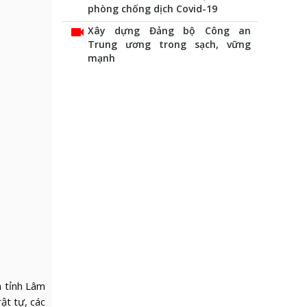
phòng chống dịch Covid-19
videocam
Xây dựng Đảng bộ Công an
Trung ương trong sạch, vững
mạnh
n tỉnh Lâm
ật tự, các