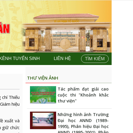
KÊNH TUYỂN SINH
LIÊN HỆ
TÌM KIẾM
THƯ VIỆN ẢNH
Tác phẩm đạt giải cao
cuộc thi "Khoảnh khắc
 chí Thiếu
thư viện"
 Giám hiệu
Những hình ảnh Trường
ề xuất và
Đại học ANND (1989-
1995), Phân hiệu Đại học
n giữ chức
ANND (1995-2001), Phân