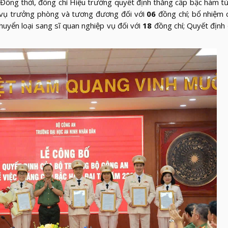
ồng thời, đồng chí Hiệu trưởng quyết định thăng cấp bậc hàm t
c vụ trưởng phòng và tương đương đối với
06
đồng chí; bổ nhiệm 
huyển loại sang sĩ quan nghiệp vụ đối với
18
đồng chí; Quyết định