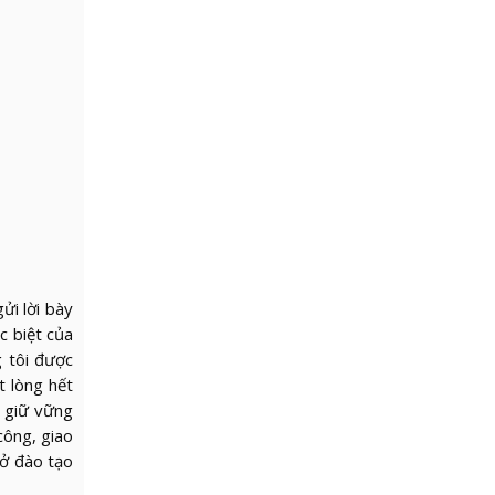
ửi lời bày
c biệt của
 tôi được
t lòng hết
 giữ vững
công, giao
sở đào tạo