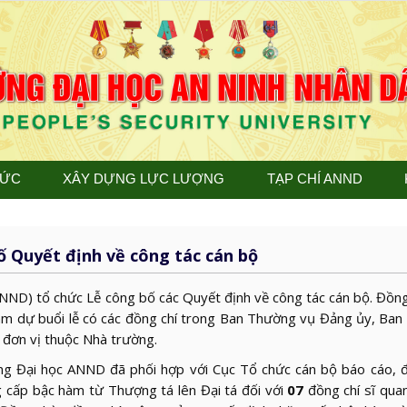
TỨC
XÂY DỰNG LỰC LƯỢNG
TẠP CHÍ ANND
ố Quyết định về công tác cán bộ
ND) tổ chức Lễ công bố các Quyết định về công tác cán bộ. Đồng
ham dự buổi lễ có các đồng chí trong Ban Thường vụ Đảng ủy, Ban
c đơn vị thuộc Nhà trường.
ng Đại học ANND đã phối hợp với Cục Tổ chức cán bộ báo cáo, đ
 cấp bậc hàm từ Thượng tá lên Đại tá đối với
07
đồng chí sĩ qua