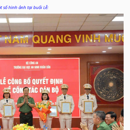
t số hình ảnh tại buổi Lễ: