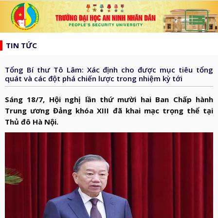
list
search
TIN TỨC
TRANG
CHỦ
Tổng Bí thư Tô Lâm: Xác định cho được mục tiêu tổng
GIỚI
quát và các đột phá chiến lược trong nhiệm kỳ tới
THIỆU
HƯỚNG
Sáng 18/7, Hội nghị lần thứ mười hai Ban Chấp hành
d_arrow_down
TỚI
Trung ương Đảng khóa XIII đã khai mạc trọng thể tại
TẠP
Thủ đô Hà Nội.
BẦU
CHÍ
TIN
CỬ
AN
TỨC
QH
ĐÀO
NINH
d_arrow_down
VÀ
TẠO
NHÂN
NGHIÊN
d_arrow_down
HĐND
DÂN
CỨU
XÂY
KHOA
DỰNG
THƯ
HỌC