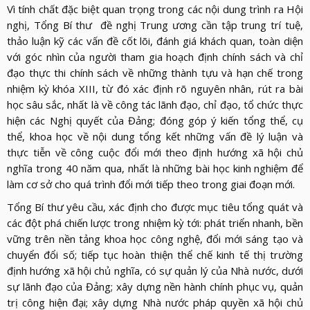
Vì tính chất đặc biệt quan trọng trong các nội dung trình ra Hội
nghị, Tổng Bí thư đề nghị Trung ương cần tập trung trí tuệ,
thảo luận kỹ các vấn đề cốt lõi, đánh giá khách quan, toàn diện
với góc nhìn của người tham gia hoạch định chính sách và chỉ
đạo thực thi chính sách về những thành tựu và hạn chế trong
nhiệm kỳ khóa XIII, từ đó xác định rõ nguyên nhân, rút ra bài
học sâu sắc, nhất là về công tác lãnh đạo, chỉ đạo, tổ chức thực
hiện các Nghị quyết của Đảng; đóng góp ý kiến tổng thể, cụ
thể, khoa học về nội dung tổng kết những vấn đề lý luận và
thực tiễn về công cuộc đổi mới theo định hướng xã hội chủ
nghĩa trong 40 năm qua, nhất là những bài học kinh nghiệm để
làm cơ sở cho quá trình đổi mới tiếp theo trong giai đoạn mới.
Tổng Bí thư yêu cầu, xác định cho được mục tiêu tổng quát và
các đột phá chiến lược trong nhiệm kỳ tới: phát triển nhanh, bền
vững trên nền tảng khoa học công nghệ, đổi mới sáng tạo và
chuyển đổi số; tiếp tục hoàn thiện thể chế kinh tế thị trường
định hướng xã hội chủ nghĩa, có sự quản lý của Nhà nước, dưới
sự lãnh đạo của Đảng; xây dựng nền hành chính phục vụ, quản
trị công hiện đại; xây dựng Nhà nước pháp quyền xã hội chủ