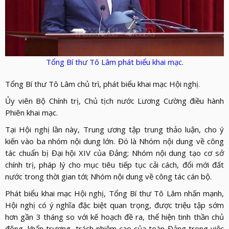
LỰC
VIỆN
THƯ
LƯỢNG
ẢNH
VIỆN
d_arrow_down
LIÊN
VIDEO
HỆ
Tổng Bí thư Tô Lâm phát biểu khai mạc.
Tổng Bí thư Tô Lâm chủ trì, phát biểu khai mạc Hội nghị.
Ủy viên Bộ Chính trị, Chủ tịch nước Lương Cường điều hành
Phiên khai mạc.
Tại Hội nghị lần này, Trung ương tập trung thảo luận, cho ý
kiến vào ba nhóm nội dung lớn. Đó là Nhóm nội dung về công
tác chuẩn bị Đại hội XIV của Đảng; Nhóm nội dung tạo cơ sở
chính trị, pháp lý cho mục tiêu tiếp tục cải cách, đổi mới đất
nước trong thời gian tới; Nhóm nội dung về công tác cán bộ.
Phát biểu khai mạc Hội nghị, Tổng Bí thư Tô Lâm nhấn mạnh,
Hội nghị có ý nghĩa đặc biệt quan trọng, được triệu tập sớm
hơn gần 3 tháng so với kế hoạch đề ra, thể hiện tinh thần chủ
động, khẩn trương, trách nhiệm cao của toàn Đảng trong việc