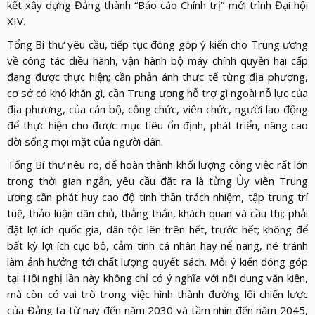
kết xây dựng Đảng thành “Báo cáo Chính trị” mới trình Đại hội
XIV.
Tổng Bí thư yêu cầu, tiếp tục đóng góp ý kiến cho Trung ương
về công tác điều hành, vận hành bộ máy chính quyền hai cấp
đang được thực hiện; cần phản ánh thực tế từng địa phương,
cơ sở có khó khăn gì, cần Trung ương hỗ trợ gì ngoài nỗ lực của
địa phương, của cán bộ, công chức, viên chức, người lao động
để thực hiện cho được mục tiêu ổn định, phát triển, nâng cao
đời sống mọi mặt của người dân.
Tổng Bí thư nêu rõ, để hoàn thành khối lượng công việc rất lớn
trong thời gian ngắn, yêu cầu đặt ra là từng Ủy viên Trung
ương cần phát huy cao độ tinh thần trách nhiệm, tập trung trí
tuệ, thảo luận dân chủ, thẳng thắn, khách quan và cầu thị; phải
đặt lợi ích quốc gia, dân tộc lên trên hết, trước hết; không để
bất kỳ lợi ích cục bộ, cảm tính cá nhân hay nể nang, né tránh
làm ảnh hưởng tới chất lượng quyết sách. Mỗi ý kiến đóng góp
tại Hội nghị lần này không chỉ có ý nghĩa với nội dung văn kiện,
mà còn có vai trò trong việc hình thành đường lối chiến lược
của Đảng ta từ nay đến năm 2030 và tầm nhìn đến năm 2045,