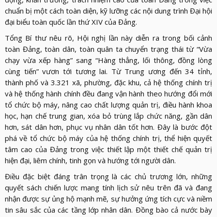
chuẩn bị một cách toàn diện, kỹ lưỡng các nội dung trình Đại hội
đại biểu toàn quốc lần thứ XIV của Đảng.
Tổng Bí thư nêu rõ, Hội nghị lần này diễn ra trong bối cảnh
toàn Đảng, toàn dân, toàn quân ta chuyển trạng thái từ “Vừa
chạy vừa xếp hàng” sang “Hàng thẳng, lối thông, đồng lòng
cùng tiến” vươn tới tương lai. Từ Trung ương đến 34 tỉnh,
thành phố và 3.321 xã, phường, đặc khu, cả hệ thống chính trị
và hệ thống hành chính đều đang vận hành theo hướng đổi mới
tổ chức bộ máy, nâng cao chất lượng quản trị, điều hành khoa
học, hạn chế trung gian, xóa bỏ trùng lắp chức năng, gần dân
hơn, sát dân hơn, phục vụ nhân dân tốt hơn. Đây là bước đột
phá về tổ chức bộ máy của hệ thống chính trị, thể hiện quyết
tâm cao của Đảng trong việc thiết lập một thiết chế quản trị
hiện đại, liêm chính, tinh gọn và hướng tới người dân.
Điều đặc biệt đáng trân trọng là các chủ trương lớn, những
quyết sách chiến lược mang tính lịch sử nêu trên đã và đang
nhận được sự ủng hộ mạnh mẽ, sự hưởng ứng tích cực và niềm
tin sâu sắc của các tầng lớp nhân dân. Đồng bào cả nước bày