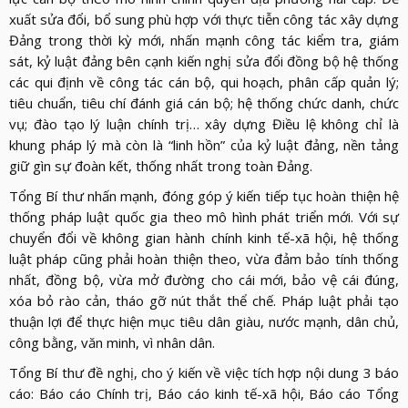
xuất sửa đổi, bổ sung phù hợp với thực tiễn công tác xây dựng
Đảng trong thời kỳ mới, nhấn mạnh công tác kiểm tra, giám
sát, kỷ luật đảng bên cạnh kiến nghị sửa đổi đồng bộ hệ thống
các qui định về công tác cán bộ, qui hoạch, phân cấp quản lý;
tiêu chuẩn, tiêu chí đánh giá cán bộ; hệ thống chức danh, chức
vụ; đào tạo lý luận chính trị… xây dựng Điều lệ không chỉ là
khung pháp lý mà còn là “linh hồn” của kỷ luật đảng, nền tảng
giữ gìn sự đoàn kết, thống nhất trong toàn Đảng.
Tổng Bí thư nhấn mạnh, đóng góp ý kiến tiếp tục hoàn thiện hệ
thống pháp luật quốc gia theo mô hình phát triển mới. Với sự
chuyển đổi về không gian hành chính kinh tế-xã hội, hệ thống
luật pháp cũng phải hoàn thiện theo, vừa đảm bảo tính thống
nhất, đồng bộ, vừa mở đường cho cái mới, bảo vệ cái đúng,
xóa bỏ rào cản, tháo gỡ nút thắt thể chế. Pháp luật phải tạo
thuận lợi để thực hiện mục tiêu dân giàu, nước mạnh, dân chủ,
công bằng, văn minh, vì nhân dân.
Tổng Bí thư đề nghị, cho ý kiến về việc tích hợp nội dung 3 báo
cáo: Báo cáo Chính trị, Báo cáo kinh tế-xã hội, Báo cáo Tổng