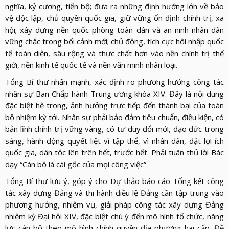
nghĩa, kỷ cương, tiến bộ; đưa ra những định hướng lớn về bảo
vệ độc lập, chủ quyền quốc gia, giữ vững ổn định chính trị, xã
hội; xây dựng nền quốc phòng toàn dân và an ninh nhân dân
vững chắc trong bối cảnh mới; chủ động, tích cực hội nhập quốc
tế toàn diện, sâu rộng và thực chất hơn vào nền chính trị thế
giới, nền kinh tế quốc tế và nền văn minh nhân loại.
Tổng Bí thư nhấn mạnh, xác định rõ phương hướng công tác
nhân sự Ban Chấp hành Trung ương khóa XIV. Đây là nội dung
đặc biệt hệ trọng, ảnh hưởng trực tiếp đến thành bại của toàn
bộ nhiệm kỳ tới. Nhân sự phải bảo đảm tiêu chuẩn, điều kiện, có
bản lĩnh chính trị vững vàng, có tư duy đổi mới, đạo đức trong
sáng, hành động quyết liệt vì tập thể, vì nhân dân, đặt lợi ích
quốc gia, dân tộc lên trên hết, trước hết. Phải tuân thủ lời Bác
dạy “Cán bộ là cái gốc của mọi công việc”.
Tổng Bí thư lưu ý, góp ý cho Dự thảo báo cáo Tổng kết công
tác xây dựng Đảng và thi hành điều lệ Đảng cần tập trung vào
phương hướng, nhiệm vụ, giải pháp công tác xây dựng Đảng
nhiệm kỳ Đại hội XIV, đặc biệt chú ý đến mô hình tổ chức, năng
lực cán bộ theo mô hình chính quyền địa phương hai cấp. Đề