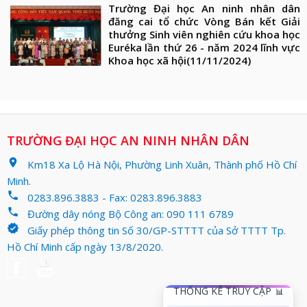
Trường Đại học An ninh nhân dân
đăng cai tổ chức Vòng Bán kết Giải
thưởng Sinh viên nghiên cứu khoa học
Euréka lần thứ 26 - năm 2024 lĩnh vực
Khoa học xã hội
(11/11/2024)
TRƯỜNG ĐẠI HỌC AN NINH NHÂN DÂN
location_on
Km18 Xa Lộ Hà Nội, Phường Linh Xuân, Thành phố Hồ Chí
Minh.
phone
0283.896.3883 - Fax: 0283.896.3883
phone
Đường dây nóng Bộ Công an: 090 111 6789
verified
Giấy phép thông tin Số 30/GP-STTTT của Sở TTTT Tp.
Hồ Chí Minh cấp ngày 13/8/2020.
THỐNG KÊ TRUY CẬP