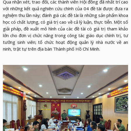
LỰC
Qua nhận xét, trao đổi, các thành viên Hội đồng đã nhất trí cao
VIỆN
THƯ
với những kết quả nghiên cứu chính của 04 đề tài được đưa ra
LƯỢNG
ẢNH
nghiệm thu lần này; đánh giá các đề tài là những sản phẩm khoa
VIỆN
d_arrow_down
LIÊN
học có chất lượng, có giá trị cao về cả lý luận, thực tiễn. Một số
VIDEO
HỆ
giải pháp, đề xuất mô hình của các đề tài có giá trị tham khảo
lớn cho đơn vị chức năng trong công tác giáo dục chính trị, tư
tưởng sinh viên; tổ chức hoạt động quản lý nhà nước về an
ninh, trật tự trên địa bàn Thành phố Hồ Chí Minh.