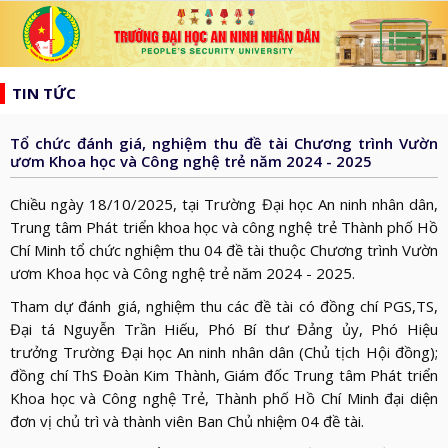
list
search
TIN TỨC
TRANG
CHỦ
Tổ chức đánh giá, nghiệm thu đề tài Chương trình Vườn
GIỚI
ươm Khoa học và Công nghệ trẻ năm 2024 - 2025
THIỆU
HƯỚNG
Chiều ngày 18/10/2025, tại Trường Đại học An ninh nhân dân,
d_arrow_down
TỚI
Trung tâm Phát triển khoa học và công nghệ trẻ Thành phố Hồ
TẠP
Chí Minh tổ chức nghiệm thu 04 đề tài thuộc Chương trình Vườn
BẦU
CHÍ
TIN
ươm Khoa học và Công nghệ trẻ năm 2024 - 2025.
CỬ
AN
TỨC
Tham dự đánh giá, nghiệm thu các đề tài có đồng chí PGS,TS,
QH
ĐÀO
NINH
d_arrow_down
Đại tá Nguyễn Trần Hiếu, Phó Bí thư Đảng ủy, Phó Hiệu
VÀ
TẠO
NHÂN
NGHIÊN
trưởng Trường Đại học An ninh nhân dân (Chủ tịch Hội đồng);
d_arrow_down
HĐND
đồng chí ThS Đoàn Kim Thành, Giám đốc Trung tâm Phát triển
DÂN
CỨU
XÂY
Khoa học và Công nghệ Trẻ, Thành phố Hồ Chí Minh đại diện
KHOA
DỰNG
đơn vị chủ trì và thành viên Ban Chủ nhiệm 04 đề tài.
THƯ
HỌC