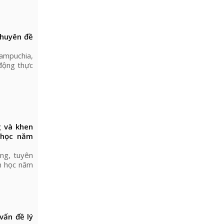
chuyên đề
ampuchia,
 động thực
 và khen
 học năm
ông, tuyên
in học năm
vấn đề lý