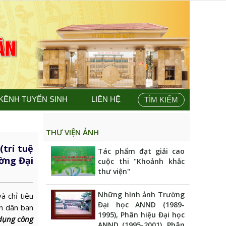
KÊNH TUYỂN SINH
LIÊN HỆ
TÌM KIẾM
THƯ VIỆN ẢNH
trí tuệ
Tác phẩm đạt giải cao
ờng Đại
cuộc thi "Khoảnh khắc
thư viện"
Những hình ảnh Trường
 chỉ tiêu
Đại học ANND (1989-
n dân ban
1995), Phân hiệu Đại học
dụng công
ANND (1995-2001), Phân