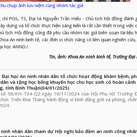
hu chụp ảnh lưu niệm cùng nhóm tác giả
chí PGS, TS, Đại tá Nguyễn Trần Hiếu - Chủ tịch hội đồng đánh 
ây dựng và tổ chức thực hiện sáng kiến là rất cần thiết trong việc 
hủ tịch Hội đồng cũng đã yêu cầu nhóm tác giả biên soạn tài liệu
Khoa An ninh kinh tế, các đơn vị chức năng có liên quan nghiên cứu
ại học ANND./.
Tin, ảnh: Khoa An ninh kinh tế, Trường Đạ
 Đại học An ninh nhân dân tổ chức hoạt động khám bệnh, ph
dân và tặng học bổng khuyến học cho học sinh có hoàn cảnh
g, tỉnh Bình Thuận
(04/01/2025)
h số 58/KH-T04-Q2 ngày 16/11/2024 của Hội Phụ nữ Trường Đ
chức Triển khai Tháng hành động vì bình đẳng giới và phòng, chố
 2024
 ninh nhân dân tham dự Hội nghị bảo đảm an ninh công nhân