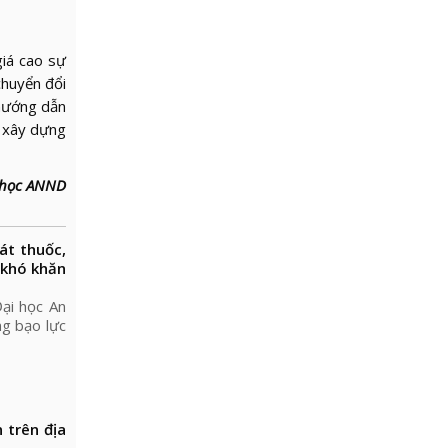
giá cao sự
chuyển đổi
 hướng dẫn
, xây dựng
i học ANND
át thuốc,
 khó khăn
ại học An
ng bạo lực
 trên địa