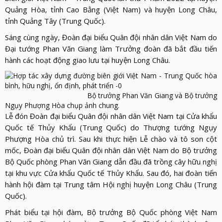
LỰC
VIỆN
Quảng Hòa, tỉnh Cao Bằng (Việt Nam) và huyện Long Châu,
THƯ
LƯỢNG
tỉnh Quảng Tây (Trung Quốc).
ẢNH
VIỆN
d_arrow_down
LIÊN
Sáng cùng ngày, Đoàn đại biểu Quân đội nhân dân Việt Nam do
VIDEO
HỆ
Đại tướng Phan Văn Giang làm Trưởng đoàn đã bắt đầu tiến
hành các hoạt động giao lưu tại huyện Long Châu.
Bộ trưởng Phan Văn Giang và Bộ trưởng
Ngụy Phượng Hòa chụp ảnh chung.
Lễ đón Đoàn đại biểu Quân đội nhân dân Việt Nam tại Cửa khẩu
Quốc tế Thủy Khẩu (Trung Quốc) do Thượng tướng Ngụy
Phượng Hòa chủ trì. Sau khi thực hiện Lễ chào và tô son cột
mốc, Đoàn đại biểu Quân đội nhân dân Việt Nam do Bộ trưởng
Bộ Quốc phòng Phan Văn Giang dẫn đầu đã trồng cây hữu nghị
tại khu vực Cửa khẩu Quốc tế Thủy Khẩu. Sau đó, hai đoàn tiến
hành hội đàm tại Trung tâm Hội nghị huyện Long Châu (Trung
Quốc).
Phát biểu tại hội đàm, Bộ trưởng Bộ Quốc phòng Việt Nam