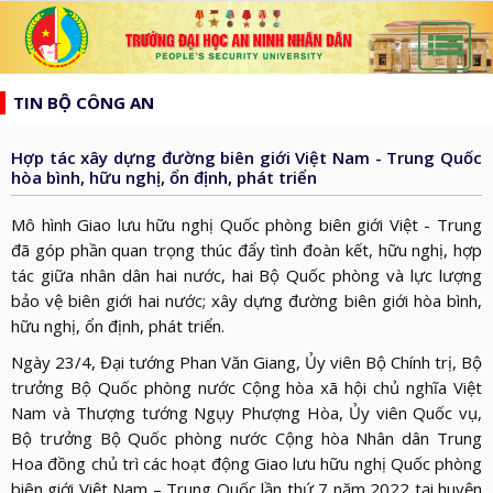
list
search
TIN BỘ CÔNG AN
TRANG
CHỦ
Hợp tác xây dựng đường biên giới Việt Nam - Trung Quốc
GIỚI
hòa bình, hữu nghị, ổn định, phát triển
THIỆU
HƯỚNG
Mô hình Giao lưu hữu nghị Quốc phòng biên giới Việt - Trung
d_arrow_down
TỚI
đã góp phần quan trọng thúc đẩy tình đoàn kết, hữu nghị, hợp
TẠP
tác giữa nhân dân hai nước, hai Bộ Quốc phòng và lực lượng
BẦU
CHÍ
TIN
bảo vệ biên giới hai nước; xây dựng đường biên giới hòa bình,
CỬ
AN
hữu nghị, ổn định, phát triển.
TỨC
QH
ĐÀO
NINH
d_arrow_down
Ngày 23/4, Đại tướng Phan Văn Giang, Ủy viên Bộ Chính trị, Bộ
VÀ
TẠO
NHÂN
NGHIÊN
trưởng Bộ Quốc phòng nước Cộng hòa xã hội chủ nghĩa Việt
d_arrow_down
HĐND
Nam và Thượng tướng Ngụy Phượng Hòa, Ủy viên Quốc vụ,
DÂN
CỨU
XÂY
Bộ trưởng Bộ Quốc phòng nước Cộng hòa Nhân dân Trung
KHOA
DỰNG
Hoa đồng chủ trì các hoạt động Giao lưu hữu nghị Quốc phòng
THƯ
HỌC
biên giới Việt Nam – Trung Quốc lần thứ 7 năm 2022 tại huyện