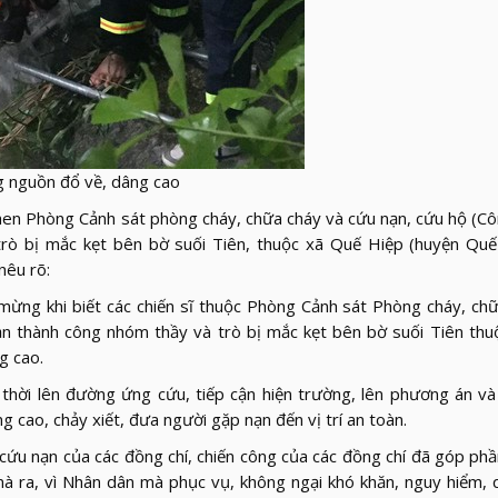
g nguồn đổ về, dâng cao
en Phòng Cảnh sát phòng cháy, chữa cháy và cứu nạn, cứu hộ (Cô
ò bị mắc kẹt bên bờ suối Tiên, thuộc xã Quế Hiệp (huyện Quế 
nêu rõ:
i mừng khi biết các chiến sĩ thuộc Phòng Cảnh sát Phòng cháy, ch
n thành công nhóm thầy và trò bị mắc kẹt bên bờ suối Tiên thu
g cao.
 thời lên đường ứng cứu, tiếp cận hiện trường, lên phương án và 
ng cao, chảy xiết, đưa người gặp nạn đến vị trí an toàn.
ứu nạn của các đồng chí, chiến công của các đồng chí đã góp ph
à ra, vì Nhân dân mà phục vụ, không ngại khó khăn, nguy hiểm,