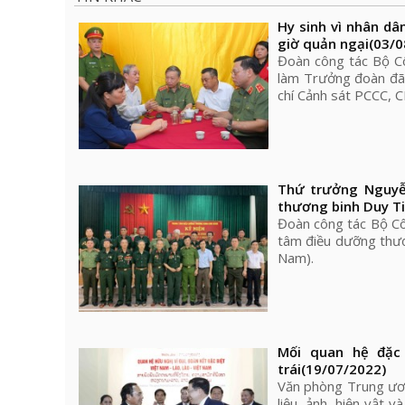
Hy sinh vì nhân dâ
giờ quản ngại
(03/0
Đoàn công tác Bộ C
làm Trưởng đoàn đã 
chí Cảnh sát PCCC, C
Thứ trưởng Nguyễn
thương binh Duy T
Đoàn công tác Bộ Cô
tâm điều dưỡng thươ
Nam).
Mối quan hệ đặc
trái
(19/07/2022)
Văn phòng Trung ươn
liệu, ảnh, hiện vật 