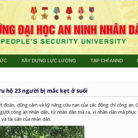
TỨC
XÂY DỰNG LỰC LƯỢNG
TẠP CHÍ ANND
u hộ 23 người bị mắc kẹt ở suối
 đoán, dũng cảm và kỹ năng cứu nạn của các đồng chí công an. 
người công an nhân dân, từ nhân dân mà ra, vì nhân dân mà phục
 và tài sản của nhân dân.