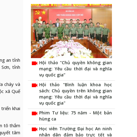
ng an tỉnh
videocam
Hội thảo "Chủ quyền không gian
Sơn, tỉnh
mạng: Yêu cầu thời đại và nghĩa
vụ quốc gia”
ữa cháy và
videocam
Hội thảo "Bình luận khoa học
sách: Chủ quyền trên không gian
ộc xã Quế
mạng: Yêu cầu thời đại và nghĩa
vụ quốc gia"
triển khai
videocam
Phim Tư liệu: 75 năm - Một bản
hùng ca
ần tô thắm
videocam
Học viên Trường Đại học An ninh
 quyết tâm
nhân dân đảm bảo trực tết và