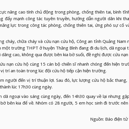
ực nâng cao tính chủ động trong phòng, chống thiên tai, bình tĩnh
ơng đẩy mạnh công tác tuyên truyền, hướng dẫn người dân khi th
 năng lực trong công tác phòng, chống thiên tai, ứng phó sự cố v
òng cháy, chữa cháy và cứu nạn cứu hộ, Công an tỉnh Quảng Nam 
n một trường THPT ở huyện Thăng Bình đang đi du lịch, dã ngoại t
ối dâng cao, không qua được bên kia bờ suối, đề nghị được cứu nạn
cứu nạn cứu hộ cùng 15 cán bộ chiến sĩ nhanh chóng đến hiện tr
ị trí an toàn trong lúc đội cứu hộ tiếp cận hiện trường.
óm người đến vị trí thuận lợi. Sau đó, lực lượng cứu hộ bắc thang,
thành lúc 17h30 cùng ngày.
ên dã ngoại vào sáng cùng ngày, đến 14h30 quay về lại nhưng g
a bờ bên kia để về. Nhóm có 28 người, 5 em học sinh đi trước nê
Nguồn: Báo điện tử