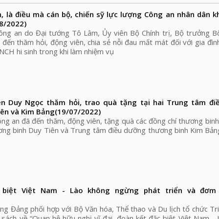
n, là điều mà cán bộ, chiến sỹ lực lượng Công an nhân dân 
8/2022)
ông an do Đại tướng Tô Lâm, Ủy viên Bộ Chính trị, Bộ trưởng B
đến thăm hỏi, động viên, chia sẻ nỗi đau mất mát đối với gia đì
NCH hi sinh trong khi làm nhiệm vụ
 Duy Ngọc thăm hỏi, trao quà tặng tại hai Trung tâm đi
iên và Kim Bảng
(19/07/2022)
ng an đã đến thăm, động viên, tặng quà các đồng chí thương binh
ng binh Duy Tiên và Trung tâm điều dưỡng thương binh Kim Bảng
 biệt Việt Nam - Lào không ngừng phát triển và đơm
g Đảng phối hợp với Bộ Văn hóa, Thể thao và Du lịch tổ chức Tri
và sách về “Quan hệ hữu nghị vĩ đại, đoàn kết đặc biệt Việt Nam - 