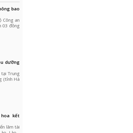
không bao
ộ Công an
nh 03 đồng
ều dưỡng
 tại Trung
 (tỉnh Hà
 hoa kết
ển lãm tài
Lào, Lào -