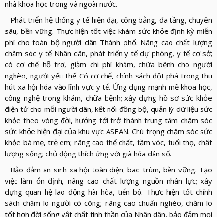
nhà khoa học trong và ngoài nước.
- Phát triển hệ thống y tế hiện đại, công bằng, đa tầng, chuyên
sâu, bền vững. Thực hiện tốt việc khám sức khỏe định kỳ miễn
phí cho toàn bộ người dân Thành phố. Nâng cao chất lượng
chăm sóc y tế Nhân dân, phát triển y tế dự phòng, y tế cơ sở;
có cơ chế hỗ trợ, giảm chi phí khám, chữa bệnh cho người
nghèo, người yếu thế. Có cơ chế, chính sách đột phá trong thu
hút xã hội hóa vào lĩnh vực y tế. Ứng dụng mạnh mẽ khoa học,
công nghệ trong khám, chữa bệnh; xây dựng hồ sơ sức khỏe
điện tử cho mỗi người dân, kết nối đồng bộ, quản lý dữ liệu sức
khỏe theo vòng đời, hướng tới trở thành trung tâm chăm sóc
sức khỏe hiện đại của khu vực ASEAN. Chú trọng chăm sóc sức
khỏe bà mẹ, trẻ em; nâng cao thể chất, tầm vóc, tuổi thọ, chất
lượng sống; chủ động thích ứng với già hóa dân số.
- Bảo đảm an sinh xã hội toàn diện, bao trùm, bền vững. Tạo
việc làm ổn định, nâng cao chất lượng nguồn nhân lực; xây
dựng quan hệ lao động hài hòa, tiến bộ. Thực hiện tốt chính
sách chăm lo người có công; nâng cao chuẩn nghèo, chăm lo
tốt hơn đời sống vật chất tinh thần của Nhân dân, bảo đảm mọi