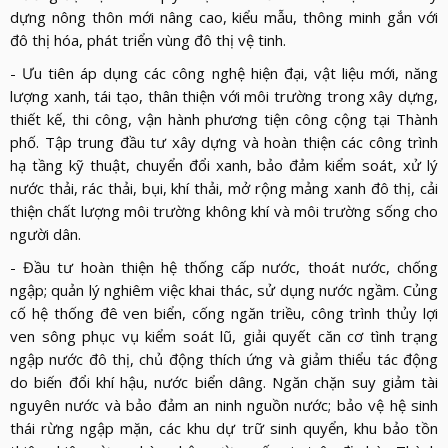
dựng nông thôn mới nâng cao, kiểu mẫu, thông minh gắn với
đô thị hóa, phát triển vùng đô thị vệ tinh.
- Ưu tiên áp dụng các công nghệ hiện đại, vật liệu mới, năng
lượng xanh, tái tạo, thân thiện với môi trường trong xây dựng,
thiết kế, thi công, vận hành phương tiện công cộng tại Thành
phố. Tập trung đầu tư xây dựng và hoàn thiện các công trình
hạ tầng kỹ thuật, chuyển đổi xanh, bảo đảm kiểm soát, xử lý
nước thải, rác thải, bụi, khí thải, mở rộng mảng xanh đô thị, cải
thiện chất lượng môi trường không khí và môi trường sống cho
người dân.
- Đầu tư hoàn thiện hệ thống cấp nước, thoát nước, chống
ngập; quản lý nghiêm việc khai thác, sử dụng nước ngầm. Củng
cố hệ thống đê ven biển, cống ngăn triều, công trình thủy lợi
ven sông phục vụ kiểm soát lũ, giải quyết căn cơ tình trạng
ngập nước đô thị, chủ động thích ứng và giảm thiểu tác động
do biến đổi khí hậu, nước biển dâng. Ngăn chặn suy giảm tài
nguyên nước và bảo đảm an ninh nguồn nước; bảo vệ hệ sinh
thái rừng ngập mặn, các khu dự trữ sinh quyển, khu bảo tồn