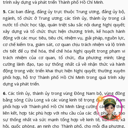
trình xây dựng và phát triển Thành phố Hồ Chí Minh.
5.
Các ban đảng, đảng ủy trực thuộc Trung ương, đảng ủy bộ,
ngành, tổ chức ở Trung ương; các tỉnh ủy, thành ủy trong cả
nước tổ chức học tập, quán triệt sâu sắc nội dung Nghị quyết;
xây dựng và tổ chức thực hiện chương trình, kế hoạch hành
động với các mục tiêu, tiêu chí, nhiệm vụ, giải pháp, nguồn lực,
cơ chế kiểm tra, giám sát, cơ quan chịu trách nhiệm và lộ trình
chi tiết để cụ thể hóa, thể chế hóa Nghị quyết trong phạm vi
trách nhiệm của cơ quan, tổ chức, địa phương mình; tăng
cường lãnh đạo, tạo sự thống nhất cả về nhận thức và hành
động trong việc triển khai thực hiện Nghị quyết; thường xuyên
phối hợp, hỗ trợ Thành phố Hồ Chí Minh trong quá trình xây
dựng và phát triển.
6.
Các tỉnh ủy, thành ủy trong vùng Đông Nam bộ, vùng đồng
bằng sông Cửu Long và các vùng kinh tế trọng điểm phía Nam
phối hợp với Thành phố Hồ Chí Minh tăng cường các hình thức
liên kết, hợp tác phù hợp với nhu cầu của các địa phương, tạo
sự thống nhất và sức mạnh tổng hợp về kinh tế, văn hóa, xã
hội, quốc phòng, an ninh cho Thành phố, cho mỗi địa phương,