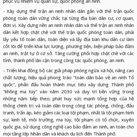
phục vụ nhiệm vụ quân sự, quốc phòng an ninh.
- Xây dựng thế trận an ninh nhân dân gắn với thế trận quốc
phòng toàn dân vững chắc tại từng địa bàn dân cư, cơ quan,
đơn vị. Xây dựng nền an ninh nhân dân và thế trận an ninh nhân
dân kết hợp chặt chẽ với thế trận quốc phòng toàn dân, phải
lấy yếu tố toàn dân, toàn diện và lấy địa bàn khu dân cư làm
cốt lõi để triển khai lực lượng, phương tiện, biện pháp bảo đảm
an ninh, trật tự ở cơ sở. Tăng cường phối hợp chặt chẽ với các
tỉnh, thành phố lân cận trong công tác quốc phòng, an ninh.
- Triển khai đồng bộ các giải pháp phòng ngừa xã hội, nâng cao
chất lượng, hiệu quả phong trào "toàn dân bảo vệ an ninh Tổ
quốc", phấn đấu hoàn thành mục tiêu xây dựng Thành phố
"không ma túy" vào năm 2030 và duy trì bền vững trong
những năm tiếp theo; phát huy sức mạnh tổng hợp của hệ
thống chính trị và toàn dân trong công tác phòng, chống, đấu
tranh, trấn áp, kéo giảm các loại tội phạm, nhất là tội phạm hình
sự, kinh tế, môi trường, ma túy, tội phạm có tổ chức, xuyên
quốc gia, sử dụng công nghệ cao bảo đảm an ninh, an toàn cho
mọi tầng lớp Nhân dân và khách du lịch đến Thành phố.