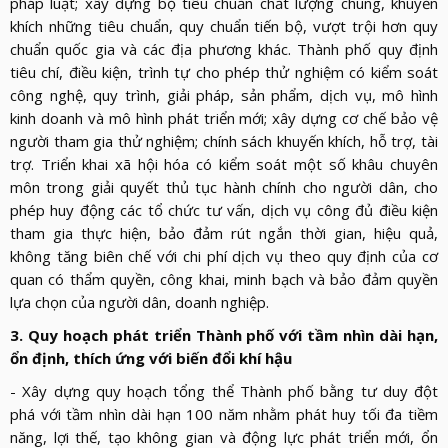
pháp luật; xây dựng bộ tiêu chuẩn chất lượng chung, khuyến
khích những tiêu chuẩn, quy chuẩn tiến bộ, vượt trội hơn quy
chuẩn quốc gia và các địa phương khác. Thành phố quy định
tiêu chí, điều kiện, trình tự cho phép thử nghiệm có kiểm soát
công nghệ, quy trình, giải pháp, sản phẩm, dịch vụ, mô hình
kinh doanh và mô hình phát triển mới; xây dựng cơ chế bảo vệ
người tham gia thử nghiệm; chính sách khuyến khích, hỗ trợ, tài
trợ. Triển khai xã hội hóa có kiểm soát một số khâu chuyên
môn trong giải quyết thủ tục hành chính cho người dân, cho
phép huy động các tổ chức tư vấn, dịch vụ công đủ điều kiện
tham gia thực hiện, bảo đảm rút ngắn thời gian, hiệu quả,
không tăng biên chế với chi phí dịch vụ theo quy định của cơ
quan có thẩm quyền, công khai, minh bạch và bảo đảm quyền
lựa chọn của người dân, doanh nghiệp.
3. Quy hoạch phát triển Thành phố với tầm nhìn dài hạn,
ổn định, thích ứng với biến đổi khí hậu
- Xây dựng quy hoạch tổng thể Thành phố bằng tư duy đột
phá với tầm nhìn dài hạn 100 năm nhằm phát huy tối đa tiềm
năng, lợi thế, tạo không gian và động lực phát triển mới, ổn