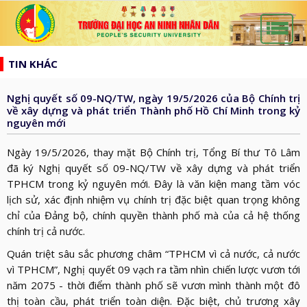
list
search
TIN KHÁC
TRANG
CHỦ
Nghị quyết số 09-NQ/TW, ngày 19/5/2026 của Bộ Chính trị
GIỚI
về xây dựng và phát triển Thành phố Hồ Chí Minh trong kỷ
nguyên mới
THIỆU
HƯỚNG
d_arrow_down
TỚI
Ngày 19/5/2026, thay mặt Bộ Chính trị, Tổng Bí thư Tô Lâm
TẠP
đã ký Nghị quyết số 09-NQ/TW về xây dựng và phát triển
BẦU
CHÍ
TPHCM trong kỷ nguyên mới. Đây là văn kiện mang tầm vóc
TIN
CỬ
AN
lịch sử, xác định nhiệm vụ chính trị đặc biệt quan trọng không
TỨC
QH
ĐÀO
chỉ của Đảng bộ, chính quyền thành phố mà của cả hệ thống
NINH
d_arrow_down
chính trị cả nước.
VÀ
TẠO
NHÂN
NGHIÊN
d_arrow_down
Quán triệt sâu sắc phương châm “TPHCM vì cả nước, cả nước
HĐND
DÂN
CỨU
XÂY
vì TPHCM”, Nghị quyết 09 vạch ra tầm nhìn chiến lược vươn tới
KHOA
năm 2075 - thời điểm thành phố sẽ vươn mình thành một đô
DỰNG
THƯ
thị toàn cầu, phát triển toàn diện. Đặc biệt, chủ trương xây
HỌC