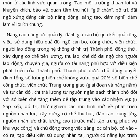
môn ở các lĩnh vực quan trọng. Tạo môi trường thuận lợi và
khuyến khích, bảo vệ, quan tâm thu hút, “giữ chân”, bố trí, đãi
ngộ xứng đáng cán bộ năng động, sáng tạo, dám nghĩ, dám
làm vì lợi ích chung.
- Nâng cao năng lực quản lý, đánh giá cán bộ qua kết quả công
việc, sử dụng hiệu quả đội ngũ cán bộ, công chức, viên chức,
người lao động trong hệ thống chính trị Thành phố; đồng thời,
xây dựng cơ chế tiền lương, thù lao, chế độ đãi ngộ cho người
lao động, chuyên gia, người có tài năng phù hợp với điều kiện
phát triển của Thành phố. Thành phố được chủ động quyết
định tổng số lượng biên chế không vượt quá 20% số biên chế
công chức, viên chức Trung ương giao (giai đoạn và hàng năm)
và tự cân đối, chi trả lương từ nguồn ngân sách thành phố đối
với số biên chế tăng thêm để tập trung vào các nhiệm vụ: (i)
Sắp xếp, bố trí, thử nghiệm các mô hình mới về phát triển
nguồn nhân lực, xây dựng cơ chế thu hút, đào tạo, cung ứng
nguồn nhân lực chất lượng cao (trước mắt tập trung phục vụ
khu vực công) và chủ động trong việc sàng lọc cán bộ, có vào -
có ra, tạo điều kiện sử dụng nhân tài, người có năng lực trình