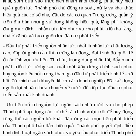
khai, sớm đưa vào thực hiện nhằm khơi thông, phát huy hiệu
quả nguồn lực. Thành phố chủ động rà soát, xử lý và khai thác
hiệu quả các cơ sở nhà, đất do các cơ quan Trung ương quản lý
trên địa bàn nhưng sử dụng không hiệu quả, lãng phí, không
đúng mục đích,... nhằm ưu tiên phục vụ cho phát triển hạ tầng,
nhà ở xã hội và tạo nguồn lực đầu tư phát triển.
- Đầu tư phát triển nguồn nhân lực, nhất là nhân lực chất lượng
cao, đáp ứng nhu cầu thị trường lao động, đạt trình độ quốc tế
ở các lĩnh vực ưu tiên. Thu hút, trọng dụng nhân tài, đẩy mạnh
phát triển lực lượng sản xuất mới. Xây dựng chính sách phát
huy nguồn kiều hối trong tham gia đầu tư phát triển kinh tế - xã
hội. Có chính sách khuyến khích các doanh nghiệp FDI sử dụng
nguồn lợi nhuận chưa chuyển về nước để tiếp tục đầu tư phát
triển sản xuất kinh doanh.
- Ưu tiên bố trí nguồn lực ngân sách nhà nước và cho phép
Thành phố áp dụng các cơ chế tài chính vượt trội để huy động
tổng thể các nguồn lực khác đáp ứng các mục tiêu phát triển
của Thành phố bảo đảm hiệu quả. Thành phố quyết định điều
hành linh hoạt ngân sách phục vụ yêu cầu phát triển Thành phố