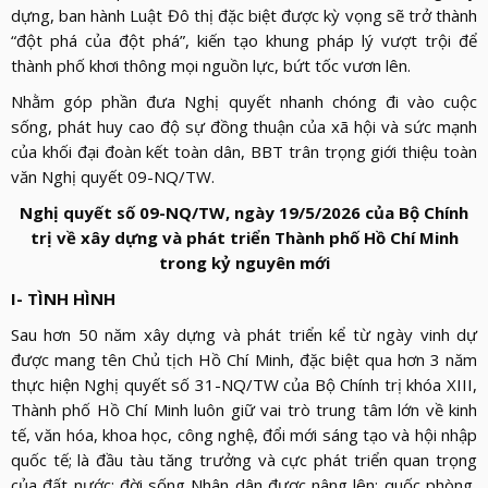
LỰC
VIỆN
dựng, ban hành Luật Đô thị đặc biệt được kỳ vọng sẽ trở thành
THƯ
LƯỢNG
“đột phá của đột phá”, kiến tạo khung pháp lý vượt trội để
ẢNH
VIỆN
d_arrow_down
thành phố khơi thông mọi nguồn lực, bứt tốc vươn lên.
LIÊN
VIDEO
HỆ
Nhằm góp phần đưa Nghị quyết nhanh chóng đi vào cuộc
sống, phát huy cao độ sự đồng thuận của xã hội và sức mạnh
của khối đại đoàn kết toàn dân, BBT trân trọng giới thiệu toàn
văn Nghị quyết 09-NQ/TW.
Nghị quyết số 09-NQ/TW, ngày 19/5/2026 của Bộ Chính
trị về xây dựng và phát triển Thành phố Hồ Chí Minh
trong kỷ nguyên mới
I- TÌNH HÌNH
Sau hơn 50 năm xây dựng và phát triển kể từ ngày vinh dự
được mang tên Chủ tịch Hồ Chí Minh, đặc biệt qua hơn 3 năm
thực hiện Nghị quyết số 31-NQ/TW của Bộ Chính trị khóa XIII,
Thành phố Hồ Chí Minh luôn giữ vai trò trung tâm lớn về kinh
tế, văn hóa, khoa học, công nghệ, đổi mới sáng tạo và hội nhập
quốc tế; là đầu tàu tăng trưởng và cực phát triển quan trọng
của đất nước; đời sống Nhân dân được nâng lên; quốc phòng,