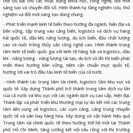
chế ưu đãi cho các hoạt động khoa học, công nghệ, đổi mới
sáng tạo và chuyển đổi số. Hình thành hạ tầng nghiên cứu, thử
nghiệm và đổi mới sáng tạo dùng chung.
- Phát triển mạnh kinh tế biển theo hướng đa ngành, hiện đại và
bền vững, tập trung vào cảng biển, logistics và dịch vụ hàng
hải quốc tế, dầu khí, năng lượng, du lịch biển, đảo chất lượng
cao và nuôi trồng thủy sản công nghệ cao. Hình thành trung
tâm kinh tế biển quốc gia với kinh tế hàng hải và logistics, dầu
khí - năng lượng - năng lượng tái tạo, du lịch và đô thị biển phát
triển theo hướng bền vững, tiệm cận chuẩn mực quốc tế,
hướng tới vai trò đầu tàu kinh tế biển của cả nước.
- Hình thành các trung tâm tài chính, logistics tầm khu vực và
quốc tế. Xây dựng Thành phố trở thành trung tâm dịch vụ lớn
của cả nước và khu vực với các ngành dịch vụ cao cấp, hiện đại.
Thành lập và phát triển khu thương mại tự do kết nối các trung
tâm liên vùng về logistics, các cụm cảng, cảng trung chuyển
quốc tế và sân bay hàng hóa. Xây dựng và vận hành hiệu quả
Trung tâm tài chính quốc tế theo hướng thế hệ mới tại Thành
phố Hồ Chí Minh, tăng cường kết nối sâu rộng với thị trường