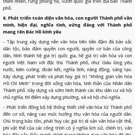
thiên nhiên, rừng phòng hộ, vườn quốc gia trên địa bàn Thành
phố.
6. Phát triển toàn diện văn hóa, con người Thành phố văn
minh, hiện đại, nghĩa tình, xứng đáng với Thành phố
mang tên Bác Hồ kính yêu
- Tập trung xây dựng nền văn hóa tiên tiến đậm đà bản sắc
dân tộc, bảo đảm quyền con người, quyền cơ bản của công
dân, hình thành hệ giá trị quốc gia, hệ giá trị văn hóa và con
người Việt Nam với đặc thù Thành phố, như: Giàu lòng yêu
nước, kiên cường, đoàn kết, nghĩa tình, năng động, sáng tạo.
Xây dựng, phát triển và phát huy giá trị "Không gian văn hóa
Hồ Chí Minh" trong đời sống văn hóa, tinh thần của Nhân dân
Thành phố. Xây dựng và sớm hình thành các khu dân cư xã hội
chủ nghĩa; thí điểm xây dựng phường, xã xã hội chủ nghĩa.
- Phát triển đồng bộ hệ thống thiết chế văn hóa từ Thành phố
đến cơ sở, nâng cao mức hưởng thụ văn hóa của người dân.
Chú trọng bảo tồn, phát huy các giá trị di sản văn hóa vật thể,
phi vật thể của các công trình có ý nghĩa lịch sử, chính trị, văn
hóa đặc sắc. Đẩy mạnh chỉnh trang không gian văn hóa đô thị,