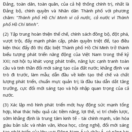
Đảng, toàn dân, toàn quân, của cả hệ thống chính trị, nhất là
Đảng bộ, chính quyền và Nhân dân Thành phố với phương
châm:
"Thành phố Hồ Chí Minh vì cả nước, cả nước vì Thành
phố Hồ Chí Minh"
.
(2) Tập trung hoàn thiện thể chế, chính sách đồng bộ, đột phá,
vượt trội, đẩy mạnh phân cấp, phân quyền triệt để, tạo điều
kiện thúc đẩy đô thị đặc biệt Thành phố Hồ Chí Minh trở thành
biểu tượng phát triển năng động của Việt Nam trong thế kỷ
XXI; nơi hội tụ khát vọng phát triển, năng lực cạnh tranh toàn
cầu và tinh thần đổi mới sáng tạo của đất nước; khẳng định vai
trò đi trước, làm mẫu; dẫn đầu về kiến tạo thể chế và chất
lượng phát triển, chuẩn mực quản trị; là đầu tàu dẫn dắt tăng
trưởng, cực đổi mới sáng tạo và hội nhập quan trọng của cả
nước.
(3) Xác lập mô hình phát triển mới; huy động sức mạnh tổng
hợp, khai thác hiệu quả các tiềm năng, lợi thế, vị trí chiến lược,
sớm khẳng định là trung tâm kinh tế - tài chính mạnh, văn hóa
giàu bản sắc và nhân văn, khoa học, công nghệ, đổi mới sáng
tạo phát triển của khu vực Đông Nam Á và châu Á, có năng lực