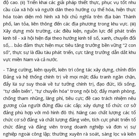
độ cao. (ii) Triển khai các giải pháp thiết thực, phục vụ tốt nhu
cầu của xã hội và người dân theo hướng cụ thể hóa, hiện thực
hóa toàn diện mô hình xã hội chủ nghĩa trên địa bàn Thành
phố, lan tỏa, liên thông đến các địa phương trong khu vực. (iii)
Xây dựng môi trường, các điều kiện, nguồn lực để phát triển
kinh tế - xã hội hiện đại theo hướng kinh tế số, xanh, chuyển đổi
số,… bảo đảm thực hiện mục tiêu tăng trưởng bền vững “2 con
số”, thực sự là đầu tàu phát triển, cực tăng trưởng dẫn dắt khu
vực miền Nam và cả nước.
- Tăng cường, kiên quyết, kiên trì công tác xây dựng, chỉnh đốn
Đảng và hệ thống chính trị về mọi mặt; đấu tranh ngăn chặn,
đẩy lùi sự suy thoái về tư tưởng chính trị, đạo đức, lối sống,
"tự diễn biến", "tự chuyển hóa" trong nội bộ; đẩy mạnh phòng,
chống tham nhũng, lãng phí, tiêu cực; đề cao trách nhiệm nêu
gương của người đứng đầu các cấp; xây dựng tổ chức cơ sở
đảng phù hợp với mô hình đô thị. Nâng cao chất lượng các tổ
chức cơ sở đảng và chất lượng đảng viên, tích cực phát triển tổ
chức đảng và đảng viên trong doanh nghiệp và đơn vị sự
nghiệp ngoài công lập; thường xuyên rà soát, sàng lọc và kiên