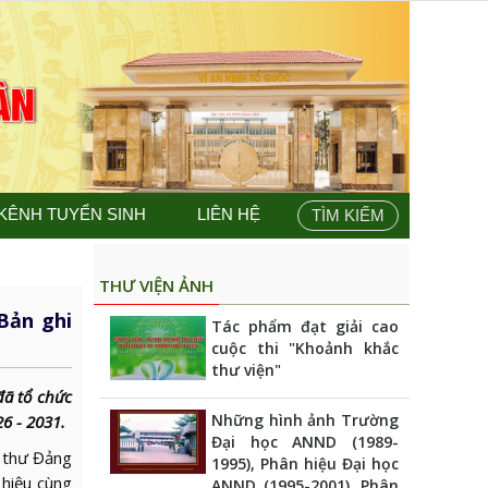
KÊNH TUYỂN SINH
LIÊN HỆ
TÌM KIẾM
THƯ VIỆN ẢNH
Bản ghi
Tác phẩm đạt giải cao
cuộc thi "Khoảnh khắc
thư viện"
đã tổ chức
Những hình ảnh Trường
6 - 2031.
Đại học ANND (1989-
í thư Đảng
1995), Phân hiệu Đại học
 hiệu cùng
ANND (1995-2001), Phân