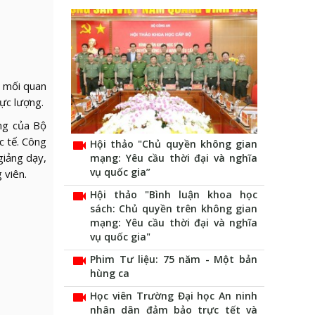
ì mối quan
lực lượng.
ng của Bộ
c tế. Công
videocam
Hội thảo "Chủ quyền không gian
giảng dạy,
mạng: Yêu cầu thời đại và nghĩa
vụ quốc gia”
 viên.
videocam
Hội thảo "Bình luận khoa học
sách: Chủ quyền trên không gian
mạng: Yêu cầu thời đại và nghĩa
vụ quốc gia"
videocam
Phim Tư liệu: 75 năm - Một bản
hùng ca
videocam
Học viên Trường Đại học An ninh
nhân dân đảm bảo trực tết và