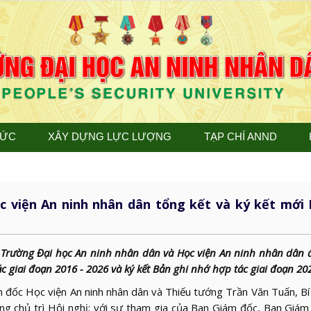
TỨC
XÂY DỰNG LỰC LƯỢNG
TẠP CHÍ ANND
c viện An ninh nhân dân tổng kết và ký kết mới 
 Trường Đại học An ninh nhân dân và Học viện An ninh nhân dân 
 giai đoạn 2016 - 2026 và ký kết Bản ghi nhớ hợp tác giai đoạn 202
 đốc Học viện An ninh nhân dân và Thiếu tướng Trần Văn Tuấn, B
g chủ trì Hội nghị; với sự tham gia của Ban Giám đốc, Ban Giám