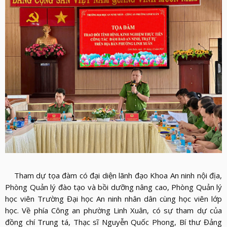
LỰC
VIỆN
THƯ
LƯỢNG
ẢNH
VIỆN
d_arrow_down
LIÊN
VIDEO
HỆ
Tham dự tọa đàm có đại diện lãnh đạo Khoa An ninh nội địa,
Phòng Quản lý đào tạo và bồi dưỡng nâng cao, Phòng Quản lý
học viên Trường Đại học An ninh nhân dân cùng học viên lớp
học. Về phía Công an phường Linh Xuân, có sự tham dự của
đồng chí Trung tá, Thạc sĩ Nguyễn Quốc Phong, Bí thư Đảng