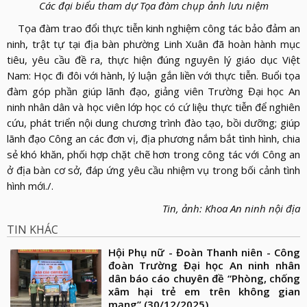
Các đại biểu tham dự Tọa đàm chụp ảnh lưu niệm
Tọa đàm trao đổi thực tiễn kinh nghiệm công tác bảo đảm an
ninh, trật tự tại địa bàn phường Linh Xuân đã hoàn hành mục
tiêu, yêu cầu đề ra, thực hiện đúng nguyên lý giáo dục Việt
Nam: Học đi đôi với hành, lý luận gắn liền với thực tiễn. Buổi tọa
đàm góp phần giúp lãnh đạo, giảng viên Trường Đại học An
ninh nhân dân và học viên lớp học có cứ liệu thực tiễn để nghiên
cứu, phát triển nội dung chương trình đào tạo, bồi dưỡng; giúp
lãnh đạo Công an các đơn vị, địa phương nắm bắt tình hình, chia
sẻ khó khăn, phối hợp chặt chẽ hơn trong công tác với Công an
ở địa bàn cơ sở, đáp ứng yêu cầu nhiệm vụ trong bối cảnh tình
hình mới./.
Tin, ảnh: Khoa An ninh nội địa
TIN KHÁC
Hội Phụ nữ - Đoàn Thanh niên - Công
đoàn Trường Đại học An ninh nhân
dân báo cáo chuyên đề “Phòng, chống
xâm hại trẻ em trên không gian
mạng”
(30/12/2025)