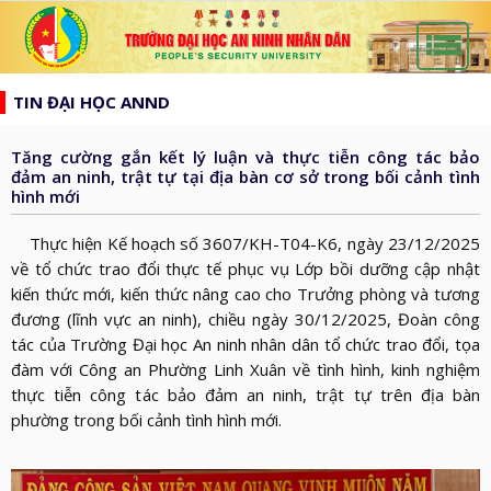
list
search
TIN ĐẠI HỌC ANND
TRANG
CHỦ
Tăng cường gắn kết lý luận và thực tiễn công tác bảo
GIỚI
đảm an ninh, trật tự tại địa bàn cơ sở trong bối cảnh tình
hình mới
THIỆU
HƯỚNG
d_arrow_down
TỚI
Thực hiện Kế hoạch số 3607/KH-T04-K6, ngày 23/12/2025
TẠP
về tổ chức trao đổi thực tế phục vụ Lớp bồi dưỡng cập nhật
BẦU
CHÍ
kiến thức mới, kiến thức nâng cao cho Trưởng phòng và tương
TIN
CỬ
AN
đương (lĩnh vực an ninh), chiều ngày 30/12/2025, Đoàn công
TỨC
QH
ĐÀO
tác của Trường Đại học An ninh nhân dân tổ chức trao đổi, tọa
NINH
d_arrow_down
đàm với Công an Phường Linh Xuân về tình hình, kinh nghiệm
VÀ
TẠO
NHÂN
NGHIÊN
thực tiễn công tác bảo đảm an ninh, trật tự trên địa bàn
d_arrow_down
HĐND
DÂN
CỨU
phường trong bối cảnh tình hình mới.
XÂY
KHOA
DỰNG
THƯ
HỌC