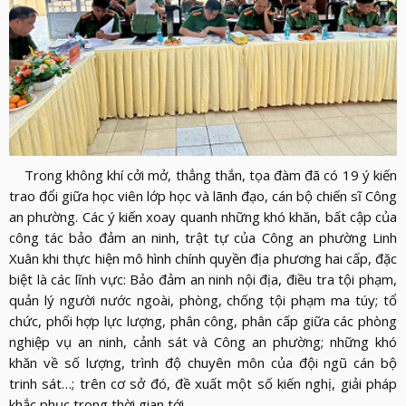
Trong không khí cởi mở, thẳng thắn, tọa đàm đã có 19 ý kiến
trao đổi giữa học viên lớp học và lãnh đạo, cán bộ chiến sĩ Công
an phường. Các ý kiến xoay quanh những khó khăn, bất cập của
công tác bảo đảm an ninh, trật tự của Công an phường Linh
Xuân khi thực hiện mô hình chính quyền địa phương hai cấp, đặc
biệt là các lĩnh vực: Bảo đảm an ninh nội địa, điều tra tội phạm,
quản lý người nước ngoài, phòng, chống tội phạm ma túy; tổ
chức, phối hợp lực lượng, phân công, phân cấp giữa các phòng
nghiệp vụ an ninh, cảnh sát và Công an phường; những khó
khăn về số lượng, trình độ chuyên môn của đội ngũ cán bộ
trinh sát…; trên cơ sở đó, đề xuất một số kiến nghị, giải pháp
khắc phục trong thời gian tới.