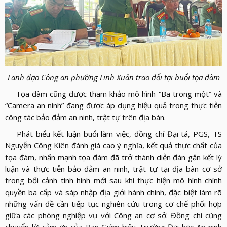
Lãnh đạo Công an phường Linh Xuân trao đổi tại buổi tọa đàm
Tọa đàm cũng được tham khảo mô hình “Ba trong một” và
“Camera an ninh” đang được áp dụng hiệu quả trong thực tiễn
công tác bảo đảm an ninh, trật tự trên địa bàn.
Phát biểu kết luận buổi làm việc, đồng chí Đại tá, PGS, TS
Nguyễn Công Kiên đánh giá cao ý nghĩa, kết quả thực chất của
tọa đàm, nhấn mạnh tọa đàm đã trở thành diễn đàn gắn kết lý
luận và thực tiễn bảo đảm an ninh, trật tự tại địa bàn cơ sở
trong bối cảnh tình hình mới sau khi thực hiện mô hình chính
quyền ba cấp và sáp nhập địa giới hành chính, đặc biệt làm rõ
những vấn đề cần tiếp tục nghiên cứu trong cơ chế phối hợp
giữa các phòng nghiệp vụ với Công an cơ sở. Đồng chí cũng
chuyển lời cảm ơn của Ban Giám hiệu Trường Đại học An ninh