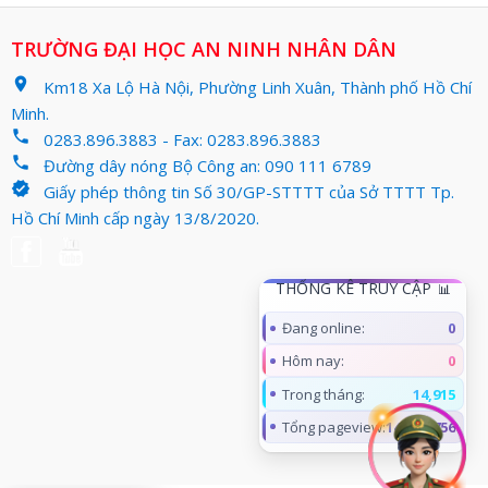
TRƯỜNG ĐẠI HỌC AN NINH NHÂN DÂN
location_on
Km18 Xa Lộ Hà Nội, Phường Linh Xuân, Thành phố Hồ Chí
Minh.
phone
0283.896.3883 - Fax: 0283.896.3883
phone
Đường dây nóng Bộ Công an: 090 111 6789
verified
Giấy phép thông tin Số 30/GP-STTTT của Sở TTTT Tp.
Hồ Chí Minh cấp ngày 13/8/2020.
THỐNG KÊ TRUY CẬP
Đang online:
0
Hôm nay:
0
Trong tháng:
14,915
Tổng pageview:
14,965,756