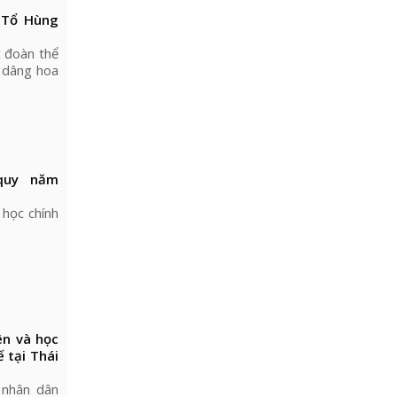
ỗ Tổ Hùng
c đoàn thể
, dâng hoa
quy năm
 học chính
ên và học
 tại Thái
 nhân dân