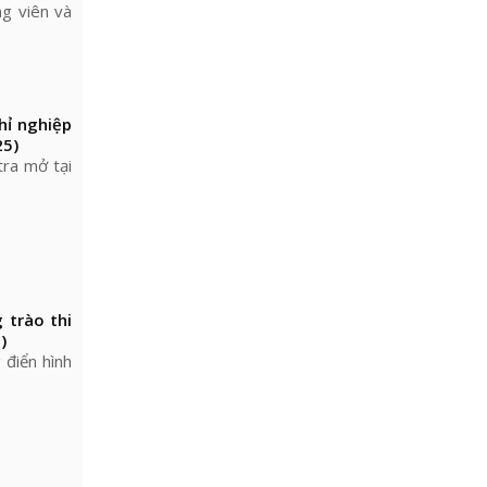
ng viên và
hỉ nghiệp
25)
tra mở tại
 trào thi
)
điển hình