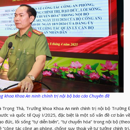
ng khoa Khoa An ninh chính trị nội bộ
báo cáo Chuyên đề
Trọng Thà, Trưởng khoa Khoa An ninh chính trị nội bộ Trường Đ
nước và quốc tế Quý I/2025, đặc biệt là một số vấn đề cơ bản v
o đức, lối sống “tự diễn biến”, “tự chuyển hóa” trong nội bộ (the
công tác công an phòng, chống suy thoái về tư tưởng chính trị,