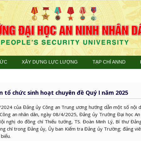
TỨC
XÂY DỰNG LỰC LƯỢNG
TẠP CHÍ ANND
n tổ chức sinh hoạt chuyên đề Quý I năm 2025
24 của Đảng ủy Công an Trung ương hướng dẫn một số nội d
 Công an nhân dân, ngày 08
/4/2025
, Đảng ủy Trường Đại học An
ội nghị do đồng chí Thiếu tướng, TS. Đoàn Minh Lý, Bí thư Đảng
ng chí trong Đảng ủy, Ủy ban Kiểm tra Đảng ủy Trường; đảng viê
 biểu.