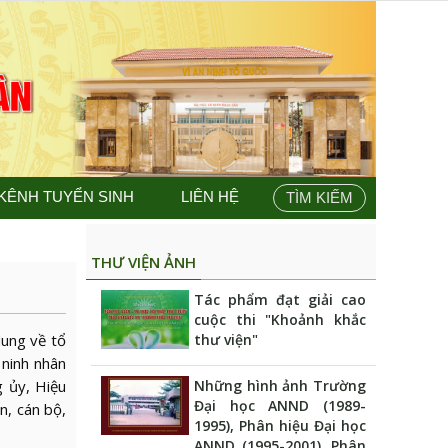
KÊNH TUYỂN SINH
LIÊN HỆ
TÌM KIẾM
THƯ VIỆN ẢNH
Tác phẩm đạt giải cao
cuộc thi "Khoảnh khắc
ung về tổ
thư viện"
 ninh nhân
 ủy, Hiệu
Những hình ảnh Trường
Đại học ANND (1989-
n, cán bộ,
1995), Phân hiệu Đại học
ANND (1995-2001), Phân