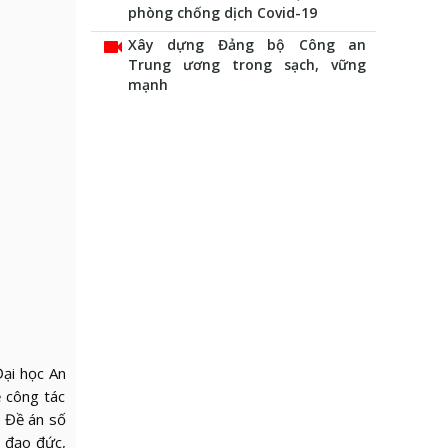
phòng chống dịch Covid-19
videocam
Xây dựng Đảng bộ Công an
Trung ương trong sạch, vững
mạnh
ại học An
ề công tác
o Đề án số
 đạo đức,