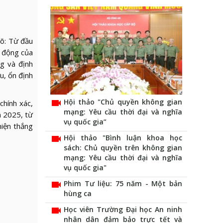
rõ: Từ đầu
t động của
g và định
u, ổn định
videocam
Hội thảo "Chủ quyền không gian
chính xác,
mạng: Yêu cầu thời đại và nghĩa
m 2025, từ
vụ quốc gia”
hiện thắng
videocam
Hội thảo "Bình luận khoa học
sách: Chủ quyền trên không gian
mạng: Yêu cầu thời đại và nghĩa
vụ quốc gia"
videocam
Phim Tư liệu: 75 năm - Một bản
hùng ca
videocam
Học viên Trường Đại học An ninh
nhân dân đảm bảo trực tết và