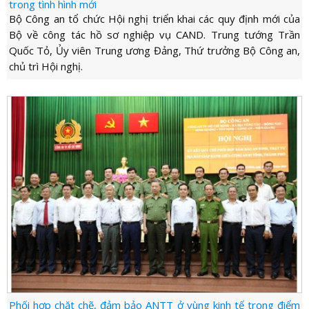
LỰC
trong tình hình mới
VIỆN
THƯ
Bộ Công an tổ chức Hội nghị triển khai các quy định mới của
LƯỢNG
ẢNH
Bộ về công tác hồ sơ nghiệp vụ CAND. Trung tướng Trần
VIỆN
d_arrow_down
LIÊN
Quốc Tỏ, Ủy viên Trung ương Đảng, Thứ trưởng Bộ Công an,
VIDEO
HỆ
chủ trì Hội nghị.
Phối hợp chặt chẽ, đảm bảo ANTT ở vùng kinh tế trọng điểm