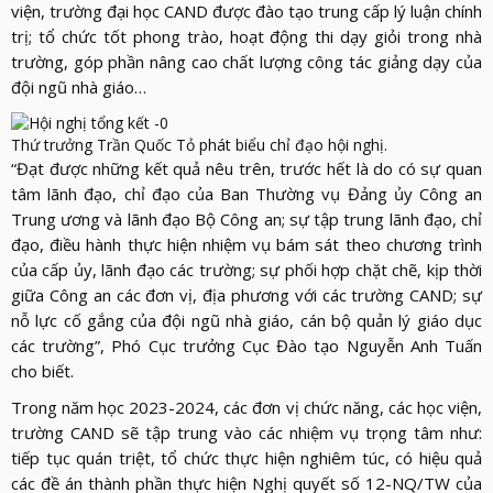
viện, trường đại học CAND được đào tạo trung cấp lý luận chính
trị; tổ chức tốt phong trào, hoạt động thi dạy giỏi trong nhà
trường, góp phần nâng cao chất lượng công tác giảng dạy của
đội ngũ nhà giáo…
Thứ trưởng Trần Quốc Tỏ phát biểu chỉ đạo hội nghị.
“Đạt được những kết quả nêu trên, trước hết là do có sự quan
tâm lãnh đạo, chỉ đạo của Ban Thường vụ Đảng ủy Công an
Trung ương và lãnh đạo Bộ Công an; sự tập trung lãnh đạo, chỉ
đạo, điều hành thực hiện nhiệm vụ bám sát theo chương trình
của cấp ủy, lãnh đạo các trường; sự phối hợp chặt chẽ, kịp thời
giữa Công an các đơn vị, địa phương với các trường CAND; sự
nỗ lực cố gắng của đội ngũ nhà giáo, cán bộ quản lý giáo dục
các trường”, Phó Cục trưởng Cục Đào tạo Nguyễn Anh Tuấn
cho biết.
Trong năm học 2023-2024, các đơn vị chức năng, các học viện,
trường CAND sẽ tập trung vào các nhiệm vụ trọng tâm như:
tiếp tục quán triệt, tổ chức thực hiện nghiêm túc, có hiệu quả
các đề án thành phần thực hiện Nghị quyết số 12-NQ/TW của