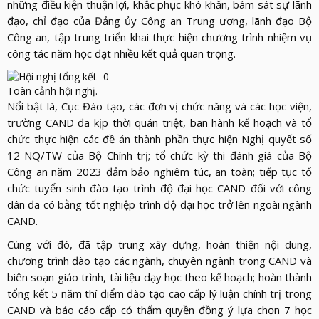
LỰC
những điều kiện thuận lợi, khắc phục khó khăn, bám sát sự lãnh
VIỆN
THƯ
đạo, chỉ đạo của Đảng ủy Công an Trung ương, lãnh đạo Bộ
LƯỢNG
ẢNH
Công an, tập trung triển khai thực hiện chương trình nhiệm vụ
VIỆN
d_arrow_down
LIÊN
công tác năm học đạt nhiều kết quả quan trọng.
VIDEO
HỆ
Toàn cảnh hội nghị.
Nổi bật là, Cục Đào tạo, các đơn vị chức năng và các học viện,
trường CAND đã kịp thời quán triệt, ban hành kế hoạch và tổ
chức thực hiện các đề án thành phần thực hiện Nghị quyết số
12-NQ/TW của Bộ Chính trị; tổ chức kỳ thi đánh giá của Bộ
Công an năm 2023 đảm bảo nghiêm túc, an toàn; tiếp tục tổ
chức tuyển sinh đào tạo trình độ đại học CAND đối với công
dân đã có bằng tốt nghiệp trình độ đại học trở lên ngoài ngành
CAND.
Cùng với đó, đã tập trung xây dựng, hoàn thiện nội dung,
chương trình đào tạo các ngành, chuyên ngành trong CAND và
biên soạn giáo trình, tài liệu dạy học theo kế hoạch; hoàn thành
tổng kết 5 năm thí điểm đào tạo cao cấp lý luận chính trị trong
CAND và báo cáo cấp có thẩm quyền đồng ý lựa chọn 7 học