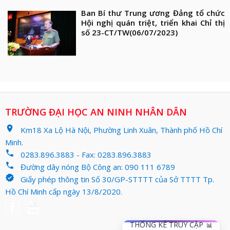
Ban Bí thư Trung ương Đảng tổ chức
Hội nghị quán triệt, triển khai Chỉ thị
số 23-CT/TW
(06/07/2023)
TRƯỜNG ĐẠI HỌC AN NINH NHÂN DÂN
location_on
Km18 Xa Lộ Hà Nội, Phường Linh Xuân, Thành phố Hồ Chí
Minh.
phone
0283.896.3883 - Fax: 0283.896.3883
phone
Đường dây nóng Bộ Công an: 090 111 6789
verified
Giấy phép thông tin Số 30/GP-STTTT của Sở TTTT Tp.
Hồ Chí Minh cấp ngày 13/8/2020.
THỐNG KÊ TRUY CẬP