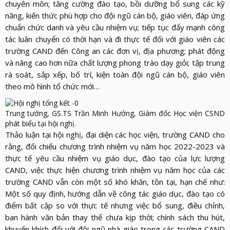
chuyên môn; tăng cường đào tạo, bồi dưỡng bổ sung các kỹ
năng, kiến thức phù hợp cho đội ngũ cán bộ, giáo viên, đáp ứng
chuẩn chức danh và yêu cầu nhiệm vụ; tiếp tục đẩy mạnh công
tác luân chuyển có thời hạn và đi thực tế đối với giáo viên các
trường CAND đến Công an các đơn vị, địa phương; phát động
và nâng cao hơn nữa chất lượng phong trào dạy giỏi; tập trung
rà soát, sắp xếp, bố trí, kiện toàn đội ngũ cán bộ, giáo viên
theo mô hình tổ chức mới…
Trung tướng, GS.TS Trần Minh Hưởng, Giám đốc Học viện CSND
phát biểu tại hội nghị.
Thảo luận tại hội nghị, đại diện các học viện, trường CAND cho
rằng, đối chiếu chương trình nhiệm vụ năm học 2022-2023 và
thực tế yêu cầu nhiệm vụ giáo dục, đào tạo của lực lượng
CAND, việc thực hiện chương trình nhiệm vụ năm học của các
trường CAND vẫn còn một số khó khăn, tồn tại, hạn chế như:
Một số quy định, hướng dẫn về công tác giáo dục, đào tạo có
điểm bất cập so với thực tế nhưng việc bổ sung, điều chỉnh,
ban hành văn bản thay thế chưa kịp thời; chính sách thu hút,
khuyến khích đối với đội ngũ nhà giáo trong các trường CAND