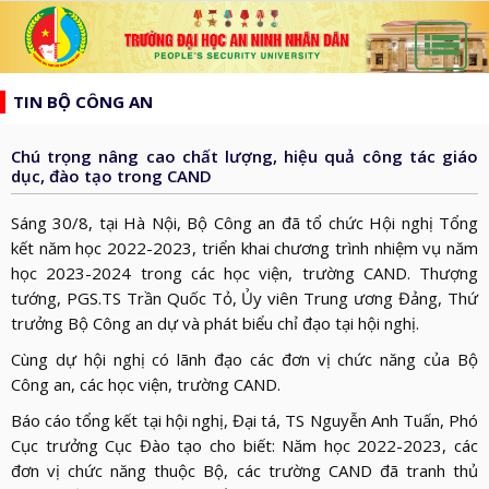
list
search
TIN BỘ CÔNG AN
TRANG
CHỦ
Chú trọng nâng cao chất lượng, hiệu quả công tác giáo
GIỚI
dục, đào tạo trong CAND
THIỆU
HƯỚNG
Sáng 30/8, tại Hà Nội, Bộ Công an đã tổ chức Hội nghị Tổng
d_arrow_down
TỚI
kết năm học 2022-2023, triển khai chương trình nhiệm vụ năm
TẠP
học 2023-2024 trong các học viện, trường CAND. Thượng
BẦU
CHÍ
TIN
tướng, PGS.TS Trần Quốc Tỏ, Ủy viên Trung ương Đảng, Thứ
CỬ
AN
trưởng Bộ Công an dự và phát biểu chỉ đạo tại hội nghị.
TỨC
QH
ĐÀO
NINH
d_arrow_down
Cùng dự hội nghị có lãnh đạo các đơn vị chức năng của Bộ
VÀ
TẠO
NHÂN
NGHIÊN
Công an, các học viện, trường CAND.
d_arrow_down
HĐND
DÂN
CỨU
Báo cáo tổng kết tại hội nghị, Đại tá, TS Nguyễn Anh Tuấn, Phó
XÂY
Cục trưởng Cục Đào tạo cho biết: Năm học 2022-2023, các
KHOA
DỰNG
THƯ
đơn vị chức năng thuộc Bộ, các trường CAND đã tranh thủ
HỌC