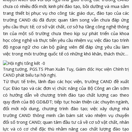
chưa có nhiều đổi mới; kinh phí đào tạo, bồi dưỡng và mua sắm
trang thiết bị phục vụ cho công tác giáo dục, đào tạo của các
trường CAND dù đã được quan tâm song vẫn chưa đáp ứng
yêu cầu thực tế; cơ sở vật chất, cơ sở hạ tầng công nghệ thông
tin của một số trường chưa theo kịp sự phát triển của khoa
học công nghệ và thực tiễn yêu cầu nhiệm vụ; việc đào tạo trình
độ ngoại ngữ cho cán bộ giảng viên để đáp ứng yêu cầu làm
việc trong môi trường quốc tế có những khó khăn, thách thức…
Trung tướng, PGS.TS Phan Xuân Tuy, Giám đốc Học viện Chính trị
CAND phát biểu tại hội nghị.
Từ thực tế trên, lãnh đạo các học viện, trường CAND đề xuất
Cục Đào tạo và các đơn vị chức năng của Bộ Công an cần sớm
có hướng dẫn về chương trình đào tạo chất lượng cao theo
quy định của Bộ GD&ĐT; tiếp tục hoàn thiện các chuyên ngành,
đổi mới nội dung, chương trình đào tạo; việc xây dựng nhà
trường CAND thông minh cần bám sát vào nhiệm vụ chuyển
đổi số trong CAND; quan tâm đầu tư cả về cơ sở vật chất, nhân
lực và có cơ chế đặc thù nhằm nâng cao chất lượng đào tạo