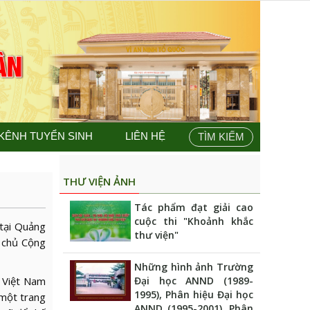
KÊNH TUYỂN SINH
LIÊN HỆ
TÌM KIẾM
THƯ VIỆN ẢNH
Tác phẩm đạt giải cao
cuộc thi "Khoảnh khắc
tại Quảng
thư viện"
n chủ Cộng
Những hình ảnh Trường
a Việt Nam
Đại học ANND (1989-
1995), Phân hiệu Đại học
 một trang
ANND (1995-2001), Phân