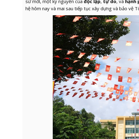
sử mới, một kỷ nguyên của
độc lập
,
tự do
, và
hạnh 
hệ hôm nay và mai sau tiếp tục xây dựng và bảo vệ T