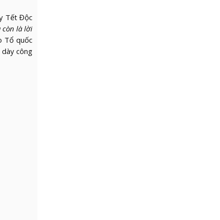
ày Tết Độc
còn là lời
o Tổ quốc
 dày công