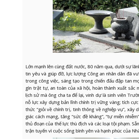
Lớn mạnh lên cùng đất nước, 80 năm qua, dưới sự lã
tin yêu và giúp đỡ, lực lượng Công an nhân dân đã v
trong công việc, sáng tạo trong chiến đấu đập tan mọ
gìn trật tự, an toàn của xã hội, hoàn thành xuất sắ
lịch sử mà ông cha ta để lại, vinh dự là sinh viên Tr
nỗ lực xây dựng bản lĩnh chính trị vững vàng; tích cự
thức “giỏi về chính trị, tinh thông về nghiệp vụ”, xây
giác cách mạng, tăng “sức đề kháng”, “tự miễn nhiễm
thủ đoạn của thế lực thù địch và các loại tội phạm. S
trận tuyến vì cuộc sống bình yên và hạnh phúc của Nh