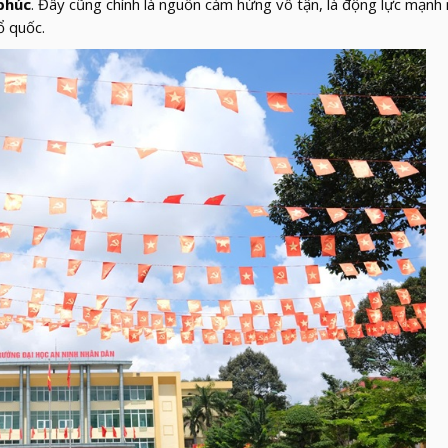
phúc
. Đây cũng chính là nguồn cảm hứng vô tận, là động lực mạnh
ổ quốc.