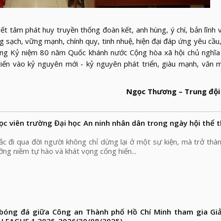
ết tâm phát huy truyền thống đoàn kết, anh hùng, ý chí, bản lĩnh
 sạch, vững mạnh, chính quy, tinh nhuệ, hiện đại đáp ứng yêu cầu
o mừng Kỷ niệm 80 năm Quốc khánh nước Cộng hòa xã hội chủ nghĩ
ến vào kỷ nguyên mới - kỷ nguyên phát triển, giàu mạnh, văn m
Ngọc Thương – Trung đội
học viên trường Đại học An ninh nhân dân trong ngày hội thể 
c đi qua đời người không chỉ dừng lại ở một sự kiện, mà trở thà
ưỡng niềm tự hào và khát vọng cống hiến...
bóng đá giữa Công an Thành phố Hồ Chí Minh tham gia Giả