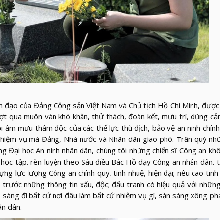
nh đạo của Đảng Cộng sản Việt Nam và Chủ tịch Hồ Chí Minh, đượ
ượt qua muôn vàn khó khăn, thử thách, đoàn kết, mưu trí, dũng cả
i âm mưu thâm độc của các thế lực thù địch, bảo vệ an ninh chính 
c nhiệm vụ mà Đảng, Nhà nước và Nhân dân giao phó. Trân quý nhữ
ường Đại học An ninh nhân dân, chúng tôi những chiến sĩ Công an k
c học tập, rèn luyện theo Sáu điều Bác Hồ dạy Công an nhân dân, tr
 dựng lực lượng Công an chính quy, tinh nhuệ, hiện đại; nêu cao tinh
” trước những thông tin xấu, độc; đấu tranh có hiệu quả với nhữ
ẵn sàng đi bất cứ nơi đâu làm bất cứ nhiệm vụ gì, sẵn sàng xông ph
ân dân.