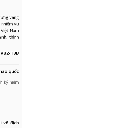
 vững vàng
, nhiệm vụ
a Việt Nam
inh, thịnh
 VB2-T3B
thao quốc
nh kỷ niệm
i vô địch