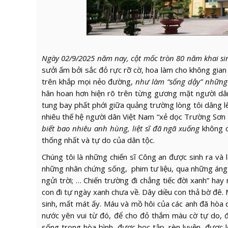
Ngày 02/9/2025 năm nay, cột mốc tròn 80 năm khai s
sưởi ấm bởi sắc đỏ rực rỡ cờ, hoa làm cho không gia
trên khắp mọi nẻo đường,
như làm “sống dậy” những 
hân hoan hơn hiện rõ trên từng gương mặt người dân
tung bay phất phới giữa quảng trường lòng tôi dâng l
nhiêu thế hệ người dân Việt Nam “xẻ dọc Trường Sơn 
biết bao nhiêu anh hùng, liệt sĩ đã ngã xuống
không c
thống nhất và tự do của dân tộc.
Chúng tôi là những chiến sĩ Công an được sinh ra và l
những nhân chứng sống, phim tư liệu, qua những áng
ngửi trời; … Chiến trường đi chẳng tiếc đời xanh” hay 
con đi tự ngày xanh chưa về. Dây diều con thả bờ đê
sinh, mất mát ấy. Máu và mồ hôi của các anh đã hòa 
nước yên vui từ đó, để cho đỏ thắm màu cờ tự do, đ
sống trong hòa bình, được học tập, rèn luyện, được 