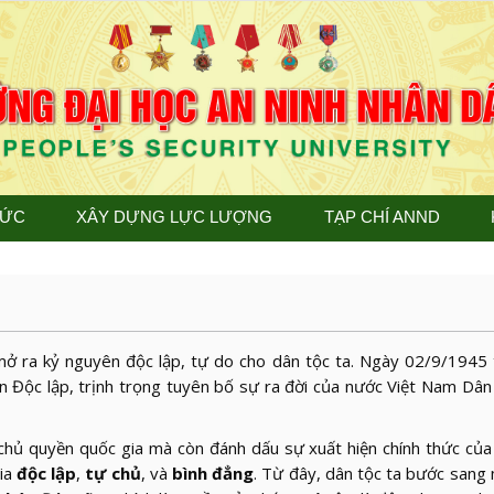
TỨC
XÂY DỰNG LỰC LƯỢNG
TẠP CHÍ ANND
 ra kỷ nguyên độc lập, tự do cho dân tộc ta. Ngày 02/9/1945 
n Độc lập, trịnh trọng tuyên bố sự ra đời của nước Việt Nam Dâ
ề chủ quyền quốc gia mà còn đánh dấu sự xuất hiện chính thức củ
gia
độc lập
,
tự chủ
, và
bình đẳng
. Từ đây, dân tộc ta bước sang