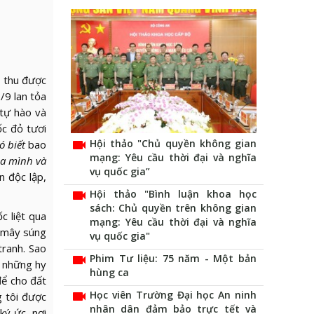
u thu được
/9 lan tỏa
 tự hào và
ốc đỏ tươi
videocam
Hội thảo "Chủ quyền không gian
ó biết
bao
mạng: Yêu cầu thời đại và nghĩa
ủa mình và
vụ quốc gia”
n độc lập,
videocam
Hội thảo "Bình luận khoa học
sách: Chủ quyền trên không gian
c liệt qua
mạng: Yêu cầu thời đại và nghĩa
n mây súng
vụ quốc gia"
tranh. Sao
videocam
Phim Tư liệu: 75 năm - Một bản
c những hy
hùng ca
để cho đất
videocam
Học viên Trường Đại học An ninh
g tôi được
nhân dân đảm bảo trực tết và
ký ức, nơi