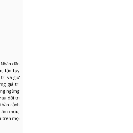
c Nhân dân
m, tận tụy
trị và giữ
ng giá trị
hông ngừng
au dồi tri
 thần cảnh
ng âm mưu,
a trên mọi