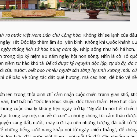
inh ra nước Việt Nam Dân chủ Cộng hòa.
Không khí se lạnh của đầ
n ngày Tết Độc lập thêm ấm áp, yên bình. Không khí Quốc khánh 02
ngày tháng lịch sử hào hùng năm ấy.
Nhịp sống như hối hả hơn,
 trong dịp kỷ niệm 80 năm ngày hội non sông. Nhìn lá cờ Tổ qu
ên niềm tự hào khó tả.
Để có được kỷ nguyên độc lập, tự do ấy, đã c
đi cứu nước”,
biết bao nhiêu người sẵn sàng hy sinh xương máu c
hỉ để bảo vệ từng tấc đất quê hương, mà cao hơn, để bảo vệ nề
ớn lên trong thời bình chỉ cảm nhận cuộc chiến tranh gian khổ, khố
 văn, thơ bất hủ “Dốc lên khúc khuỷu dốc thăm thẳm. Heo hút cồ
những cuộc chia ly không hẹn ngày trở lại “Người ta nói hết chiến 
. Mục trong tay mẹ, con về đi con”… nhưng chúng tôi cảm thấu đượ
quyện cùng đất, nước, mây trời tạo nên những tượng đài bất tử “
ể những tiếng cười vang khắp nơi từ ngày chiến thắng”, để chún
lớn lên trên đất nước Việt Nam - nơi mỗi tấc đất đều nhuốm màu 