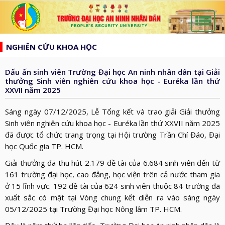
list
search
NGHIÊN CỨU KHOA HỌC
TRANG
CHỦ
Dấu ấn sinh viên Trường Đại học An ninh nhân dân tại Giải
GIỚI
thưởng Sinh viên nghiên cứu khoa học - Euréka lần thứ
XXVII năm 2025
THIỆU
HƯỚNG
d_arrow_down
TỚI
Sáng ngày 07/12/2025, Lễ Tổng kết và trao giải Giải thưởng
TẠP
Sinh viên nghiên cứu khoa học - Euréka lần thứ XXVII năm 2025
BẦU
CHÍ
đã được tổ chức trang trọng tại Hội trường Trần Chí Đáo, Đại
TIN
CỬ
AN
học Quốc gia TP. HCM.
TỨC
QH
ĐÀO
NINH
Giải thưởng đã thu hút 2.179 đề tài của 6.684 sinh viên đến từ
d_arrow_down
VÀ
TẠO
161 trường đại học, cao đẳng, học viện trên cả nước tham gia
NHÂN
NGHIÊN
d_arrow_down
ở 15 lĩnh vực. 192 đề tài của 624 sinh viên thuộc 84 trường đã
HĐND
DÂN
CỨU
XÂY
xuất sắc có mặt tại Vòng chung kết diễn ra vào sáng ngày
KHOA
05/12/2025 tại Trường Đại học Nông lâm TP. HCM.
DỰNG
THƯ
HỌC