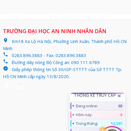
TRƯỜNG ĐẠI HỌC AN NINH NHÂN DÂN
location_on
Km18 Xa Lộ Hà Nội, Phường Linh Xuân, Thành phố Hồ Chí
Minh.
phone
0283.896.3883 - Fax: 0283.896.3883
phone
Đường dây nóng Bộ Công an: 090 111 6789
verified
Giấy phép thông tin Số 30/GP-STTTT của Sở TTTT Tp.
Hồ Chí Minh cấp ngày 13/8/2020.
THỐNG KÊ TRUY CẬP
Đang online:
93
Hôm nay:
0
Trong tháng:
12,597