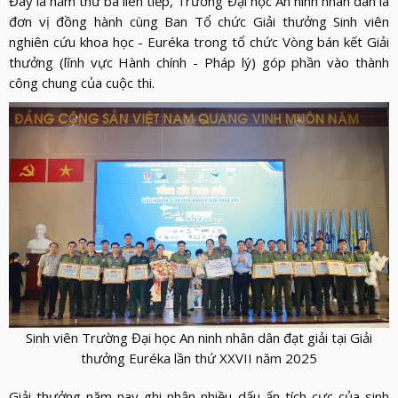
Đây là năm thứ ba liên tiếp, Trường Đại học An ninh nhân dân là
LỰC
VIỆN
THƯ
đơn vị đồng hành cùng Ban Tổ chức Giải thưởng Sinh viên
LƯỢNG
ẢNH
nghiên cứu khoa học - Euréka trong tổ chức Vòng bán kết Giải
VIỆN
d_arrow_down
LIÊN
thưởng (lĩnh vực Hành chính - Pháp lý) góp phần vào thành
VIDEO
HỆ
công chung của cuộc thi.
Sinh viên Trường Đại học An ninh nhân dân đạt giải
tại Giải
thưởng Euréka lần thứ XXVII năm 2025
Giải thưởng năm nay ghi nhận nhiều dấu ấn tích cực của sinh