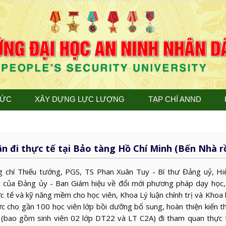
TỨC
XÂY DỰNG LỰC LƯỢNG
TẠP CHÍ ANND
ân đi thực tế tại Bảo tàng Hồ Chí Minh (Bến Nhà r
g chí Thiếu tướng, PGS, TS Phan Xuân Tuy - Bí thư Đảng uỷ, Hi
g của Đảng ủy - Ban Giám hiệu về đổi mới phương pháp dạy học,
c tế và kỹ năng mềm cho học viên, Khoa Lý luận chính trị và Khoa 
ức cho gần 100 học viên lớp bồi dưỡng bổ sung, hoàn thiện kiến 
B (bao gồm sinh viên 02 lớp DT22 và LT C2A) đi tham quan thực 