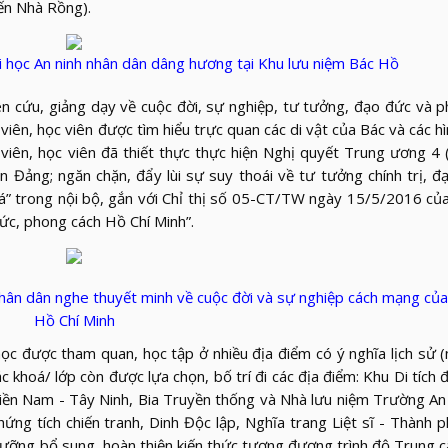
ến Nhà Rồng).
ại học An ninh nhân dân dâng hương tại Khu lưu niệm Bác Hồ
n cứu, giảng dạy về cuộc đời, sự nghiệp, tư tưởng, đạo đức và 
iên, học viên được tìm hiểu trực quan các di vật của Bác và các hì
g viên, học viên đã thiết thực thực hiện Nghị quyết Trung ương 4 
ảng; ngăn chặn, đẩy lùi sự suy thoái về tư tưởng chính trị, đạ
hoá” trong nội bộ, gắn với Chỉ thị số 05-CT/TW ngày 15/5/2016 củ
ức, phong cách Hồ Chí Minh”.
 nhân dân nghe thuyết minh về cuộc đời và sự nghiệp cách mạng của
Hồ Chí Minh
học được tham quan, học tập ở nhiều địa điểm có ý nghĩa lịch sử 
ác khoá/ lớp còn được lựa chọn, bố trí đi các địa điểm: Khu Di tích 
Miền Nam - Tây Ninh, Bia Truyền thống và Nhà lưu niệm Trường An
ng tích chiến tranh, Dinh Độc lập, Nghĩa trang Liệt sĩ - Thành 
i dưỡng bổ sung, hoàn thiện kiến thức tương đương trình độ Trung c