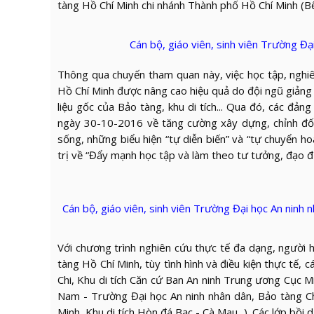
tàng Hồ Chí Minh chi nhánh Thành phố Hồ Chí Minh (B
Cán bộ, giáo viên, sinh viên Trường Đ
Thông qua chuyến tham quan này, việc học tập, nghiê
Hồ Chí Minh được nâng cao hiệu quả do đội ngũ giảng v
liệu gốc của Bảo tàng, khu di tích... Qua đó, các đản
ngày 30-10-2016 về tăng cường xây dựng, chỉnh đốn Đ
sống, những biểu hiện “tự diễn biến” và “tự chuyển 
trị về “Đẩy mạnh học tập và làm theo tư tưởng, đạo đ
Cán bộ, giáo viên, sinh viên Trường Đại học An ninh
Với chương trình nghiên cứu thực tế đa dạng, người 
tàng Hồ Chí Minh, tùy tình hình và điều kiện thực tế, c
Chi, Khu di tích Căn cứ Ban An ninh Trung ương Cục 
Nam - Trường Đại học An ninh nhân dân, Bảo tàng Chứ
Minh, Khu di tích Hòn đá Bạc - Cà Mau...). Các lớp bồ