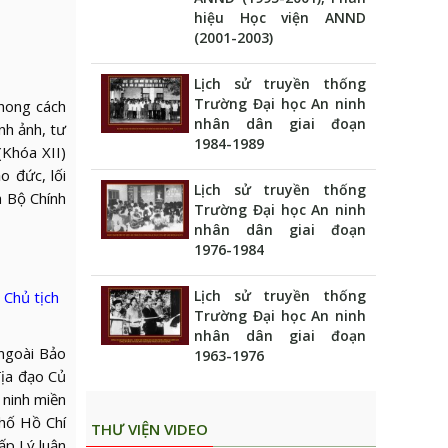
hiệu Học viện ANND
(2001-2003)
Lịch sử truyền thống
Trường Đại học An ninh
phong cách
nhân dân giai đoạn
nh ảnh, tư
1984-1989
(Khóa XII)
o đức, lối
Lịch sử truyền thống
a Bộ Chính
Trường Đại học An ninh
nhân dân giai đoạn
1976-1984
Lịch sử truyền thống
 Chủ tịch
Trường Đại học An ninh
nhân dân giai đoạn
(ngoài Bảo
1963-1976
địa đạo Củ
 ninh miền
phố Hồ Chí
THƯ VIỆN VIDEO
ấp Lý luận