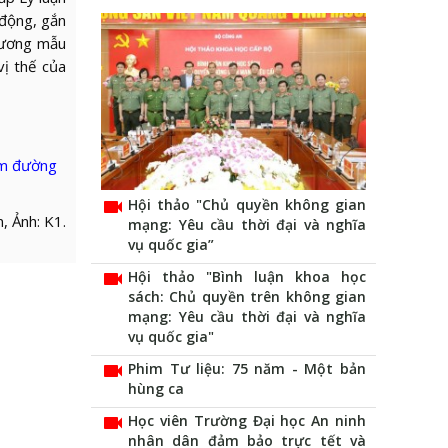
 động, gắn
 gương mẫu
vị thế của
tìm đường
videocam
Hội thảo "Chủ quyền không gian
n, Ảnh: K1.
mạng: Yêu cầu thời đại và nghĩa
vụ quốc gia”
videocam
Hội thảo "Bình luận khoa học
sách: Chủ quyền trên không gian
mạng: Yêu cầu thời đại và nghĩa
vụ quốc gia"
videocam
Phim Tư liệu: 75 năm - Một bản
hùng ca
videocam
Học viên Trường Đại học An ninh
nhân dân đảm bảo trực tết và