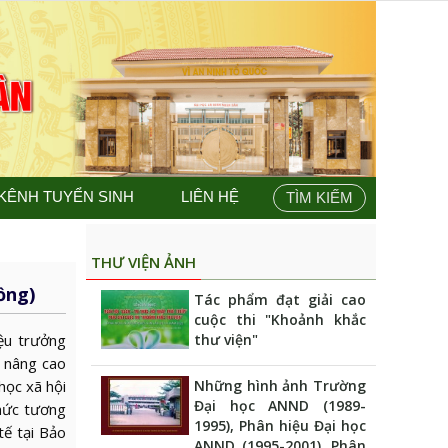
KÊNH TUYỂN SINH
LIÊN HỆ
TÌM KIẾM
THƯ VIỆN ẢNH
ồng)
Tác phẩm đạt giải cao
cuộc thi "Khoảnh khắc
ệu trưởng
thư viện"
 nâng cao
học xã hội
Những hình ảnh Trường
Đại học ANND (1989-
thức tương
1995), Phân hiệu Đại học
tế tại Bảo
ANND (1995-2001), Phân