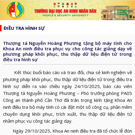
list
search
ĐIỀU TRA HÌNH SỰ
TRANG
CHỦ
Thượng tá Nguyễn Hoàng Phương tặng bộ máy tính cho
GIỚI
Khoa An ninh điều tra phục vụ cho công tác giảng dạy về
phương pháp khôi phục, thu thập dữ liệu điện tử trong
THIỆU
HƯỚNG
điều tra hình sự
d_arrow_down
TỚI
TẠP
Kết thúc buổi báo cáo và trao đổi, chia sẻ kinh nghiệm về
BẦU
CHÍ
phương pháp khôi phục, thu thập dữ liệu điện tử trong điều tra
TIN
CỬ
hình sự diễn ra vào chiều ngày 24/10/2025, báo cáo viên
AN
TỨC
Thượng tá Nguyễn Hoàng Phương – Phó trưởng phòng PA05
QH
ĐÀO
NINH
d_arrow_down
Công an thành phố Cần Thơ đã trân trọng kính tặng Khoa An
VÀ
TẠO
NHÂN
NGHIÊN
ninh điều tra bộ máy tính có cài đặt một số công cụ, phần mềm
d_arrow_down
HĐND
chuyên dụng khôi phục, trích xuất, thu thập dữ liệu điện tử
DÂN
CỨU
XÂY
nhằm phục vụ công tác giảng dạy.
KHOA
DỰNG
THƯ
Ngày 29/10/2025, Khoa An ninh điều tra đã tổ chức lễ đón
HỌC