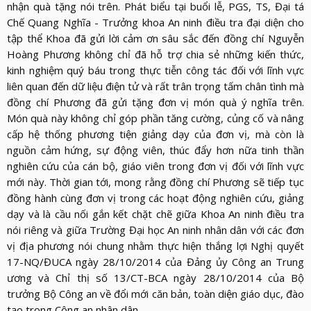
LỰC
nhận quà tặng nói trên. Phát biểu tại buổi lễ, PGS, TS, Đại tá
VIỆN
THƯ
Chế Quang Nghĩa - Trưởng khoa An ninh điều tra đại diện cho
LƯỢNG
ẢNH
VIỆN
tập thể Khoa đã gửi lời cảm ơn sâu sắc đến đồng chí Nguyễn
d_arrow_down
LIÊN
Hoàng Phương không chỉ đã hỗ trợ chia sẻ những kiến thức,
VIDEO
HỆ
kinh nghiệm quý báu trong thực tiễn công tác đối với lĩnh vực
liên quan đến dữ liệu điện tử và rất trân trọng tấm chân tình mà
đồng chí Phương đã gửi tặng đơn vị món quà ý nghĩa trên.
Món quà này không chỉ góp phần tăng cường, củng cố và nâng
cấp hệ thống phương tiện giảng dạy của đơn vị, mà còn là
nguồn cảm hứng, sự động viên, thúc đẩy hơn nữa tinh thần
nghiên cứu của cán bộ, giáo viên trong đơn vị đối với lĩnh vực
mới này. Thời gian tới, mong rằng đồng chí Phương sẽ tiếp tục
đồng hành cùng đơn vị trong các hoạt động nghiên cứu, giảng
dạy và là cầu nối gắn kết chặt chẽ giữa Khoa An ninh điều tra
nói riêng và giữa Trường Đại học An ninh nhân dân với các đơn
vị địa phương nói chung nhằm thực hiện thắng lợi Nghị quyết
17-NQ/ĐUCA ngày 28/10/2014 của Đảng ủy Công an Trung
ương và Chỉ thị số 13/CT-BCA ngày 28/10/2014 của Bộ
trưởng Bộ Công an về đổi mới căn bản, toàn diện giáo dục, đào
tạo trong Công an nhân dân.