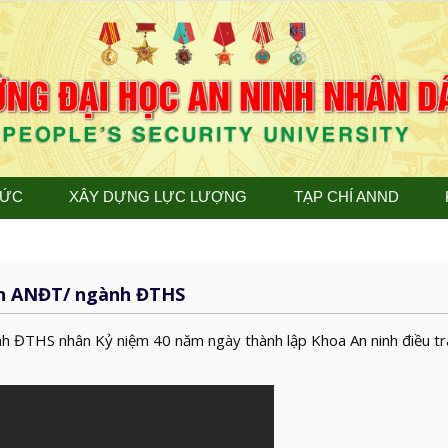
TỨC
XÂY DỰNG LỰC LƯỢNG
TẠP CHÍ ANND
ành ANĐT/ ngành ĐTHS
ành ĐTHS nhân Kỷ niệm 40 năm ngày thành lập Khoa An ninh điều t