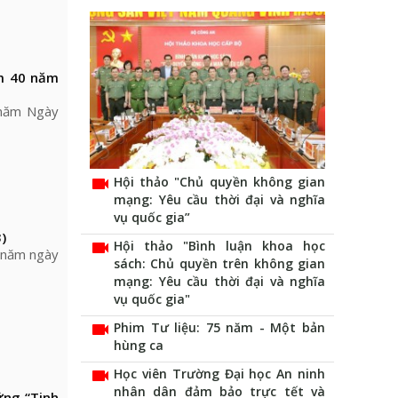
ệm 40 năm
 năm Ngày
videocam
Hội thảo "Chủ quyền không gian
mạng: Yêu cầu thời đại và nghĩa
vụ quốc gia”
)
videocam
Hội thảo "Bình luận khoa học
0 năm ngày
sách: Chủ quyền trên không gian
mạng: Yêu cầu thời đại và nghĩa
vụ quốc gia"
videocam
Phim Tư liệu: 75 năm - Một bản
hùng ca
videocam
Học viên Trường Đại học An ninh
nhân dân đảm bảo trực tết và
ững “Tinh