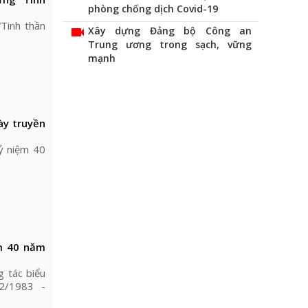
phòng chống dịch Covid-19
“Tinh thần
videocam
Xây dựng Đảng bộ Công an
Trung ương trong sạch, vững
mạnh
ày truyền
ỷ niệm 40
ệm 40 năm
g tác biểu
2/1983 -