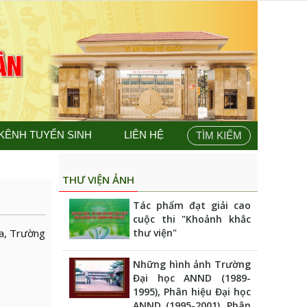
KÊNH TUYỂN SINH
LIÊN HỆ
TÌM KIẾM
THƯ VIỆN ẢNH
Tác phẩm đạt giải cao
cuộc thi "Khoảnh khắc
ra, Trường
thư viện"
Những hình ảnh Trường
Đại học ANND (1989-
1995), Phân hiệu Đại học
ANND (1995-2001), Phân