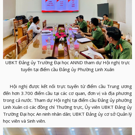
LỰC
VIỆN
THƯ
LƯỢNG
ẢNH
VIỆN
d_arrow_down
LIÊN
VIDEO
HỆ
UBKT Đảng ủy Trường Đại học ANND
tham dự Hội nghị trực
tuyến tại điểm cầu Đảng ủy Phường Linh Xuân
Hội nghị được kết nối trực tuyến từ điểm cầu Trung ương
đến hơn 3.700 điểm cầu tại các cơ quan, đơn vị và địa phương
trong cả nước. Tham dự Hội nghị tại điểm cầu Đảng ủy phường
Linh Xuân có các đồng chí Thường trực, Ủy viên UBKT Đảng ủy
Trường Đại học An ninh nhân dân; UBKT Đảng ủy cơ sở Quản lý
học viên và Sinh viên.