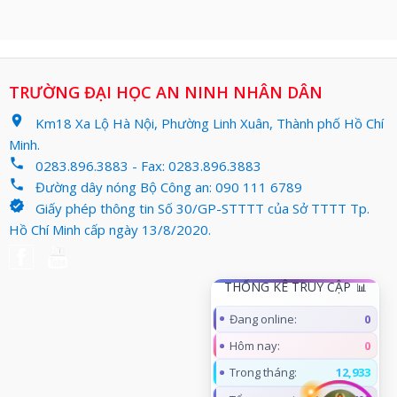
TRƯỜNG ĐẠI HỌC AN NINH NHÂN DÂN
location_on
Km18 Xa Lộ Hà Nội, Phường Linh Xuân, Thành phố Hồ Chí
Minh.
phone
0283.896.3883 - Fax: 0283.896.3883
phone
Đường dây nóng Bộ Công an: 090 111 6789
verified
Giấy phép thông tin Số 30/GP-STTTT của Sở TTTT Tp.
Hồ Chí Minh cấp ngày 13/8/2020.
THỐNG KÊ TRUY CẬP
Đang online:
0
Hôm nay:
0
Trong tháng:
12,933