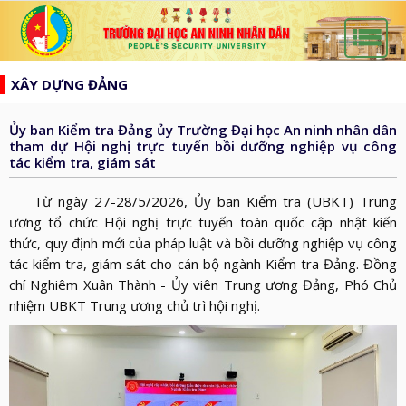
list
search
XÂY DỰNG ĐẢNG
TRANG
CHỦ
Ủy ban Kiểm tra Đảng ủy Trường Đại học An ninh nhân dân
GIỚI
tham dự Hội nghị trực tuyến bồi dưỡng nghiệp vụ công
tác kiểm tra, giám sát
THIỆU
HƯỚNG
d_arrow_down
TỚI
Từ ngày 27-28/5/2026, Ủy ban Kiểm tra (UBKT) Trung
TẠP
ương tổ chức Hội nghị trực tuyến toàn quốc cập nhật kiến
BẦU
CHÍ
thức, quy định mới của pháp luật và bồi dưỡng nghiệp vụ công
TIN
CỬ
AN
tác kiểm tra, giám sát cho cán bộ ngành Kiểm tra Đảng. Đồng
TỨC
QH
ĐÀO
chí Nghiêm Xuân Thành - Ủy viên Trung ương Đảng, Phó Chủ
NINH
d_arrow_down
nhiệm UBKT Trung ương chủ trì hội nghị.
VÀ
TẠO
NHÂN
NGHIÊN
d_arrow_down
HĐND
DÂN
CỨU
XÂY
KHOA
DỰNG
THƯ
HỌC