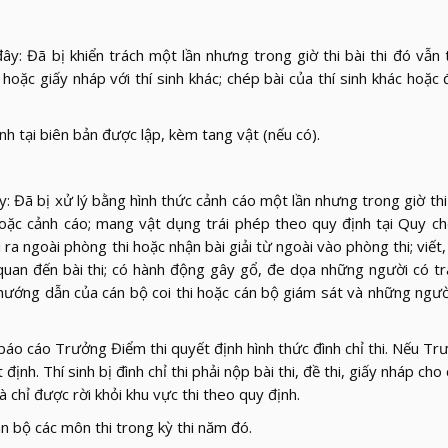
ây: Đã bị khiển trách một lần nhưng trong giờ thi bài thi đó vẫn t
oặc giấy nháp với thí sinh khác; chép bài của thí sinh khác hoặc đ
ịnh tại biên bản được lập, kèm tang vật (nếu có).
ây: Đã bị xử lý bằng hình thức cảnh cáo một lần nhưng trong giờ thi 
hoặc cảnh cáo; mang vật dụng trái phép theo quy định tại Quy c
 ra ngoài phòng thi hoặc nhận bài giải từ ngoài vào phòng thi; viết,
 quan đến bài thi; có hành động gây gổ, đe dọa những người có t
 hướng dẫn của cán bộ coi thi hoặc cán bộ giám sát và những ngườ
à báo cáo Trưởng Điểm thi quyết định hình thức đình chỉ thi. Nếu T
định. Thí sinh bị đình chỉ thi phải nộp bài thi, đề thi, giấy nháp cho
à chỉ được rời khỏi khu vực thi theo quy định.
àn bộ các môn thi trong kỳ thi năm đó.