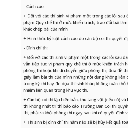
- Cảnh cáo:
+ Đối với các thí sinh vi phạm một trong các lỗi sau đ
phạm Quy chế thi ở mức khiển trách; trao đổi bài làm h
khác chép bài của mình.
+ Hình thức kỷ luật cảnh cáo do cán bộ coi thi quyết đ
- Đình chỉ thi:
+ Đối với các thí sinh vi phạm một trong các lỗi sau đ
vẫn tiếp tục vi phạm quy chế thi ở mức khiển trách 
phòng thi hoặc khi di chuyển giữa phòng thi; đưa đề thi
giấy làm bài thi của mình những nội dung không liên
trong kỳ thi hay đe dọa thí sinh khác; không tuân thủ
nhiệm liên quan trong khu vực thi.
+ Cán bộ coi thi lập biên bản, thu tang vật (nếu có) v
thi không nhất trí thì báo cáo Trưởng Ban Coi thi quyết 
thi, phải ra khỏi phòng thi ngay sau khi có quyết định v
+ Thí sinh bị đình chỉ thi năm nào sẽ bị hủy kết quả to