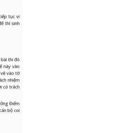
iếp tục vi
ể thí sinh
bài thi đó
hế này vào
 vẽ vào tờ
rách nhiệm
i có trách
rưởng Điểm
 cán bộ coi