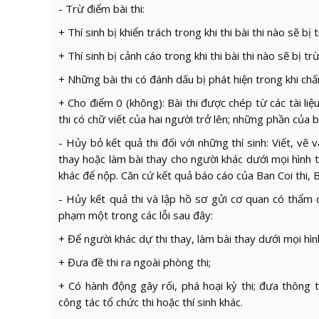
- Trừ điểm bài thi:
+ Thí sinh bị khiển trách trong khi thi bài thi nào sẽ bị
+ Thí sinh bị cảnh cáo trong khi thi bài thi nào sẽ bị t
+ Những bài thi có đánh dấu bị phát hiện trong khi ch
+ Cho điểm 0 (không): Bài thi được chép từ các tài liệu
thi có chữ viết của hai người trở lên; những phần của bà
- Hủy bỏ kết quả thi đối với những thí sinh: Viết, vẽ 
thay hoặc làm bài thay cho người khác dưới mọi hình 
khác để nộp. Căn cứ kết quả báo cáo của Ban Coi thi, B
- Hủy kết quả thi và lập hồ sơ gửi cơ quan có thẩm 
phạm một trong các lỗi sau đây:
+ Để người khác dự thi thay, làm bài thay dưới mọi hìn
+ Đưa đề thi ra ngoài phòng thi;
+ Có hành động gây rối, phá hoại kỳ thi; đưa thông 
công tác tổ chức thi hoặc thí sinh khác.