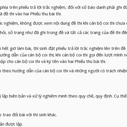
hía trên phiếu trả lời trắc nghiệm, đối với số báo danh phải ghi đ
 đề thi vào hai Phiếu thu bài thi.
trắc nghiệm, không được xem nội dung đề thi khi cán bộ coi thi chưa
ỏi, số trang như đã ghi trong đề và tất cả các trang của đề thi đề
 hết giờ làm bài, thí sinh đặt phiếu trả lời trắc nghiệm lên trên đề
ướng dẫn của cán bộ coi thi; khi cán bộ coi thi gọi đến lượt mình nộ
ộp cho cán bộ coi thi và ký tên vào hai Phiếu thu bài thi.
ân theo hướng dẫn của cán bộ coi thi và những người có trách nhiệ
ị lập biên bản và xử lý nghiêm minh theo quy chế, quy định. Cụ thể
 trao đổi bài với thí sinh khác.
bản được lập.