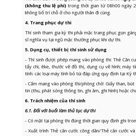
(không thu lệ phí)
trong thời gian từ 08h00 ngày 2
không bố trí chỗ ở cho người thân đi cùng.
4. Trang phục dự thi
Thí sinh tham gia kỳ thi phải mặc trang phục gọn gàng,
sĩ nghĩa vụ tại ngũ mặc thường phục khi dự thi.
5. Dụng cụ, thiết bị thí sinh sử dụng
- Thí sinh được phép mang vào phòng thi: Thẻ Căn cướ
tẩy chì, êke, thước vẽ đồ thị, dụng cụ vẽ hình; máy
tính: các loại máy tính bỏ túi đáp ứng quy định tại K
- Cấm mang vào phòng thi/phòng chờ: Giấy than, bút xóa
tin (thu, phát sóng thông tin, ghi âm, ghi hình) hoặc ch
6. Trách nhiệm của thí sinh
6.1. Đối với buổi làm thủ tục dự thi
- Có mặt tại phòng thi đúng thời gian quy định ghi tro
- Xuất trình Thẻ căn cước công dân/Thẻ căn cước và 