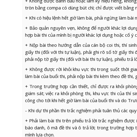
+ Không được đánh dấu hoặc làm ký hiệu riêng, không đư
tròn bằng compa có dùng bút chì; chỉ được viết bằn
+ Khi có hiệu lệnh hết giờ làm bài, phải ngừng làm bài 
+ Bảo quản nguyên vẹn, không để người khác lợi dụng 
hợp bài thi của mình bị người khác lợi dụng hoặc cố ý c
+ Nộp bài theo hướng dẫn của cán bộ coi thi, thí sinh 
giấy thi (đối với thi tự luận), phải ghi rõ số tờ giấy t
phải nộp tờ giấy thi (đối với bài thi tự luận), phiếu trả 
+ Không được rời khỏi khu vực thi trong suốt thời gian
làm bài của buổi thi, phải nộp bài thi kèm theo đề thi, 
+ Trong trường hợp cần thiết, chỉ được ra khỏi phòn
giám sát; việc ra khỏi phòng thi, khu vực thi của th
công cho tới khi hết giờ làm bài của buổi thi và do Tr
- Khi dự thi phần thi trắc nghiệm phải tuân thủ các quy
+ Phải làm bài thi trên phiếu trả lời trắc nghiệm đượ
báo danh, ô mã đề thi và ô trả lời; trong trường hợp t
mình lựa chọn.