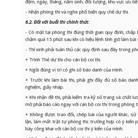
đệm, ngày, tháng, năm sinh, đối tượng, khu vực ưu tiên 
- Nhận phòng thi và nghe phổ biến quy chế dự thi.
6.2. Đối với buổi thi chính thức
- Có mặt tại phòng thi đúng thời gian quy định, chấp 
chậm quá 15 phút sau khi có hiệu lệnh tính giờ làm bài 
- Thí sinh phải tuân thủ các quy định sau đây trong ph
+ Trình Thẻ dự thi cho cán bộ coi thi.
+ Ngồi đúng vị trí có ghi số báo danh của mình.
+ Trước khi làm bài thi, phải ghi đầy đủ số báo danh, 
nghiệm, giấy nháp.
+ Khi nhận đề thi, phải kiểm tra kỹ số trang và chất lư
mờ phải báo cáo ngay với cán bộ coi thi trong phòng th
+ Không được trao đổi, chép bài của người khác, sử d
lận, làm mất trật tự phòng thi; trường hợp có ý kiến p
bày công khai với cán bộ coi thi ý kiến của mình.