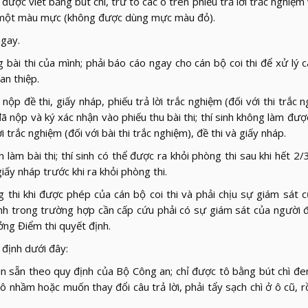
ợc viết bằng bút chì, trừ tô các ô trên phiếu trả lời trắc nghiệm 
g một màu mực (không được dùng mực màu đỏ).
ngay.
bài thi của mình; phải báo cáo ngay cho cán bộ coi thi để xử lý 
an thiệp.
nộp đề thi, giấy nháp, phiếu trả lời trắc nghiệm (đối với thi trắc n
hi đã nộp và ký xác nhận vào phiếu thu bài thi; thí sinh không làm đư
lời trắc nghiệm (đối với bài thi trắc nghiệm), đề thi và giấy nháp.
 làm bài thi; thí sinh có thể được ra khỏi phòng thi sau khi hết 2/3
giấy nháp trước khi ra khỏi phòng thi.
g thi khi được phép của cán bộ coi thi và phải chịu sự giám sát 
í sinh trong trường hợp cần cấp cứu phải có sự giám sát của người
ưởng Điểm thi quyết định.
 định dưới đây:
c in sẵn theo quy định của Bộ Công an; chỉ được tô bằng bút chì đe
ô nhầm hoặc muốn thay đổi câu trả lời, phải tẩy sạch chì ở ô cũ, r