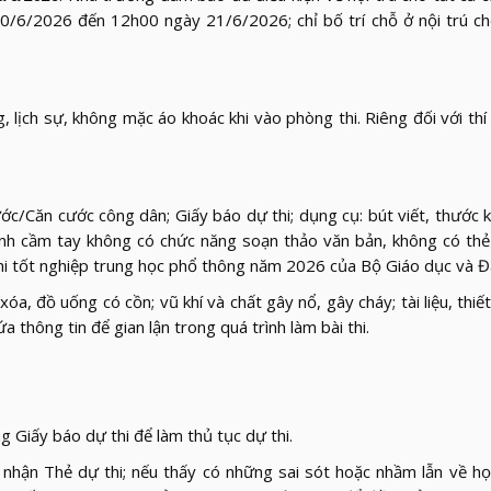
0/6/2026 đến 12h00 ngày 21/6/2026; chỉ bố trí chỗ ở nội trú cho
 lịch sự, không mặc áo khoác khi vào phòng thi. Riêng đối với thí 
c/Căn cước công dân; Giấy báo dự thi; dụng cụ: bút viết, thước kẻ
 tính cầm tay không có chức năng soạn thảo văn bản, không có th
ỳ thi tốt nghiệp trung học phổ thông năm 2026 của Bộ Giáo dục và Đ
, đồ uống có cồn; vũ khí và chất gây nổ, gây cháy; tài liệu, thiết
ứa thông tin để gian lận trong quá trình làm bài thi.
ng Giấy báo dự thi để làm thủ tục dự thi.
nhận Thẻ dự thi; nếu thấy có những sai sót hoặc nhầm lẫn về họ