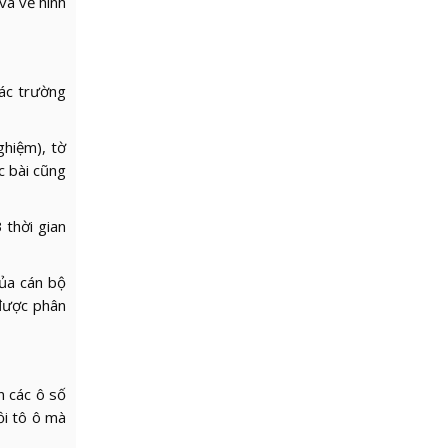
và vẽ hình
các trường
ghiệm), tờ
ợc bài cũng
 thời gian
của cán bộ
 được phân
n các ô số
ồi tô ô mà