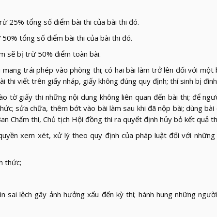
 trừ 25% tổng số điểm bài thi của bài thi đó.
rừ 50% tổng số điểm bài thi của bài thi đó.
ấm sẽ bị trừ 50% điểm toàn bài.
 mang trái phép vào phòng thi; có hai bài làm trở lên đối với một bà
i thi viết trên giấy nháp, giấy không đúng quy định; thí sinh bị đình 
vào tờ giấy thi những nội dung không liên quan đến bài thi; để ngườ
thức; sửa chữa, thêm bớt vào bài làm sau khi đã nộp bài; dùng bài
an Chấm thi, Chủ tịch Hội đồng thi ra quyết định hủy bỏ kết quả th
quyền xem xét, xử lý theo quy định của pháp luật đối với những t
h thức;
tin sai lệch gây ảnh hưởng xấu đến kỳ thi; hành hung những ngườ