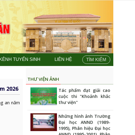
KÊNH TUYỂN SINH
LIÊN HỆ
TÌM KIẾM
THƯ VIỆN ẢNH
ăm 2026
Tác phẩm đạt giải cao
cuộc thi "Khoảnh khắc
ng an năm
thư viện"
Những hình ảnh Trường
Đại học ANND (1989-
1995), Phân hiệu Đại học
ANND (1995-2001), Phân