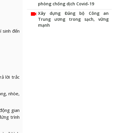
phòng chống dịch Covid-19
videocam
Xây dựng Đảng bộ Công an
Trung ương trong sạch, vững
mạnh
í sinh đến
ả lời trắc
ỏng, nhòe,
 động gian
đứng trình