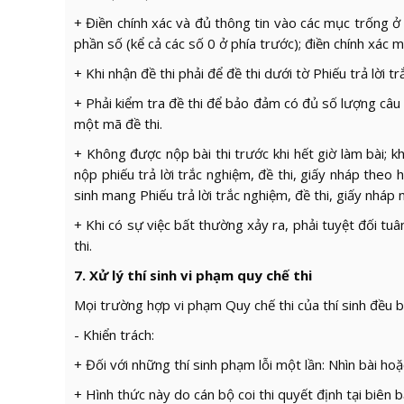
+ Điền chính xác và đủ thông tin vào các mục trống ở p
phần số (kể cả các số 0 ở phía trước); điền chính xác mã
+ Khi nhận đề thi phải để đề thi dưới tờ Phiếu trả lời 
+ Phải kiểm tra đề thi để bảo đảm có đủ số lượng câu h
một mã đề thi.
+ Không được nộp bài thi trước khi hết giờ làm bài; khi
nộp phiếu trả lời trắc nghiệm, đề thi, giấy nháp theo h
sinh mang Phiếu trả lời trắc nghiệm, đề thi, giấy nháp n
+ Khi có sự việc bất thường xảy ra, phải tuyệt đối tu
thi.
7. Xử lý thí sinh vi phạm quy chế thi
Mọi trường hợp vi phạm Quy chế thi của thí sinh đều b
- Khiển trách:
+ Đối với những thí sinh phạm lỗi một lần: Nhìn bài hoặc
+ Hình thức này do cán bộ coi thi quyết định tại biên 