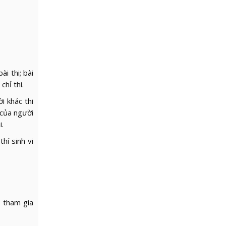
i thi; bài
chỉ thi.
i khác thi
 của người
i.
hí sinh vi
i tham gia