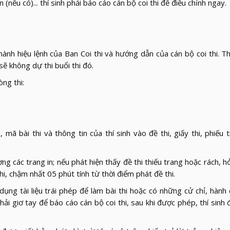
(nếu có)... thí sinh phải báo cáo cán bộ coi thi để điều chỉnh ngay.
hành hiệu lệnh của Ban Coi thi và hướng dẫn của cán bộ coi thi. Th
sẽ không dự thi buổi thi đó.
òng thi:
mã bài thi và thông tin của thí sinh vào đề thi, giấy thi, phiếu tr
ợng các trang in; nếu phát hiện thấy đề thi thiếu trang hoặc rách, h
i, chậm nhất 05 phút tính từ thời điểm phát đề thi.
ụng tài liệu trái phép để làm bài thi hoặc có những cử chỉ, hành
hải giơ tay để báo cáo cán bộ coi thi, sau khi được phép, thí sinh 