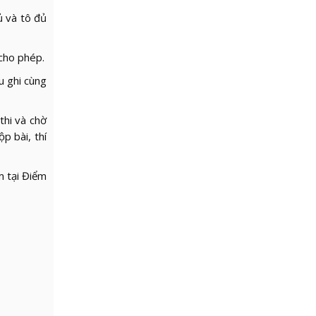
ủ và tô đủ
 cho phép.
u ghi cùng
 thi và chờ
p bài, thí
m tại Điểm
: