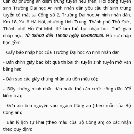
LỰC
Căn cứ phương án điểm trúng tuyển nêu trên, Hội đồng tuyển
VIỆN
THƯ
sinh Trường Đại học An ninh nhân dân yêu cầu thí sinh trúng
LƯỢNG
ẢNH
tuyển có mặt tại Cổng số 2, Trường Đại học An ninh nhân dân,
VIỆN
d_arrow_down
LIÊN
Km 18, Xa lộ Hà Nội, phường Linh Trung, Thành phố Thủ Đức,
VIDEO
HỆ
Thành phố Hồ Chí Minh để làm thủ tục nhập học. Thời gian
nhập học:
Từ 08h00 đến 16h00 ngày 06/08/2023.
Hồ sơ nhập
học gồm:
- Giấy báo nhập học của Trường Đại học An ninh nhân dân;
- Bản chính giấy báo kết quả thi bài thi tuyển sinh tuyển mới văn
bằng hai;
- Bản sao các giấy chứng nhận ưu tiên (nếu có);
- Giấy chứng minh nhân dân hoặc thẻ căn cước công dân (để
kiểm tra);
- Đơn xin tình nguyện vào ngành Công an (theo mẫu của Bộ
Công an);
- Bản lý lịch tự khai (theo mẫu của Bộ Công an) có xác nhận
theo quy định;