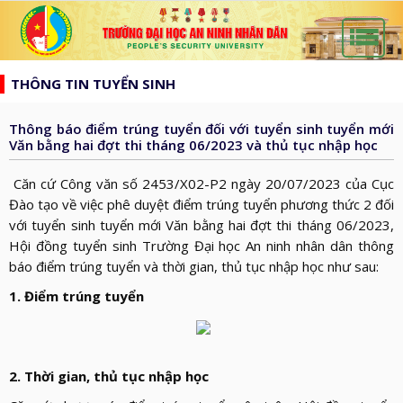
list
search
THÔNG TIN TUYỂN SINH
TRANG
CHỦ
Thông báo điểm trúng tuyển đối với tuyển sinh tuyển mới
GIỚI
Văn bằng hai đợt thi tháng 06/2023 và thủ tục nhập học
THIỆU
HƯỚNG
Căn cứ Công văn số 2453/X02-P2 ngày 20/07/2023 của Cục
d_arrow_down
TỚI
Đào tạo về việc phê duyệt điểm trúng tuyển phương thức 2 đối
TẠP
với tuyển sinh tuyển mới Văn bằng hai đợt thi tháng 06/2023,
BẦU
CHÍ
TIN
Hội đồng tuyển sinh Trường Đại học An ninh nhân dân thông
CỬ
AN
báo điểm trúng tuyển và thời gian, thủ tục nhập học như sau:
TỨC
QH
ĐÀO
NINH
d_arrow_down
1. Điểm trúng tuyển
VÀ
TẠO
NHÂN
NGHIÊN
d_arrow_down
HĐND
DÂN
CỨU
XÂY
KHOA
2. Thời gian, thủ tục nhập học
DỰNG
THƯ
HỌC