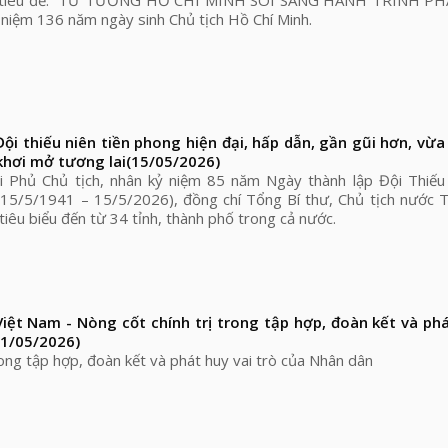
i tiêu đề: “TƯ TƯỞNG HỒ CHÍ MINH SOI SÁNG HÀNH TRÌNH P
iệm 136 năm ngày sinh Chủ tịch Hồ Chí Minh.
ội thiếu niên tiền phong hiện đại, hấp dẫn, gần gũi hơn, vừa
khơi mở tương lai
(15/05/2026)
i Phủ Chủ tịch, nhân kỷ niệm 85 năm Ngày thành lập Đội Thiếu 
(15/5/1941 – 15/5/2026), đồng chí Tổng Bí thư, Chủ tịch nước 
tiêu biểu đến từ 34 tỉnh, thành phố trong cả nước.
iệt Nam - Nòng cốt chính trị trong tập hợp, đoàn kết và phá
11/05/2026)
rong tập hợp, đoàn kết và phát huy vai trò của Nhân dân