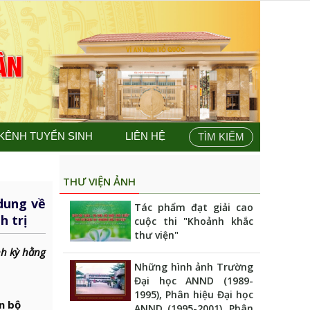
KÊNH TUYỂN SINH
LIÊN HỆ
TÌM KIẾM
THƯ VIỆN ẢNH
dung về
Tác phẩm đạt giải cao
h trị
cuộc thi "Khoảnh khắc
thư viện"
nh kỳ hằng
Những hình ảnh Trường
Đại học ANND (1989-
1995), Phân hiệu Đại học
n bộ
ANND (1995-2001), Phân