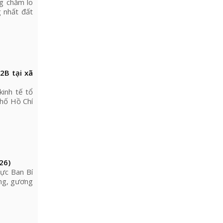
g chăm lo
 nhất đất
2B tại xã
inh tế tổ
phố Hồ Chí
26)
rực Ban Bí
ong, gương