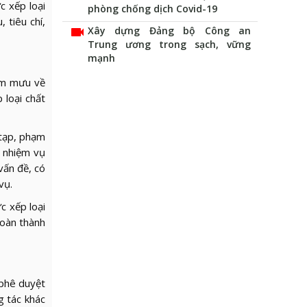
c xếp loại
phòng chống dịch Covid-19
 tiêu chí,
videocam
Xây dựng Đảng bộ Công an
Trung ương trong sạch, vững
mạnh
ham mưu về
 loại chất
 tạp, phạm
à nhiệm vụ
vấn đề, có
vụ.
c xếp loại
hoàn thành
 phê duyệt
g tác khác