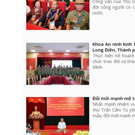
Công văn của Thủ t
đời sống người có 
nước.
Khoa An ninh kinh 
Long Điền, Thành p
Thực hiện Kế hoạch
chức trao đổi và tha
Minh.
Đổi mới mạnh mẽ tư
Nhấn mạnh nhiệm vụ 
thư Trần Cẩm Tú yêu
mẫu; đổi mới mạnh m