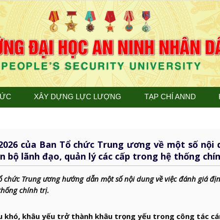
TỨC
XÂY DỰNG LỰC LƯỢNG
TẠP CHÍ ANND
026 của Ban Tổ chức Trung ương về một số nội 
n bộ lãnh đạo, quản lý các cấp trong hệ thống chín
 chức Trung ương hướng dẫn một số nội dung về việc đánh giá đị
thống chính trị.
 khó, khâu yếu trở thành khâu trọng yếu trong công tác cá