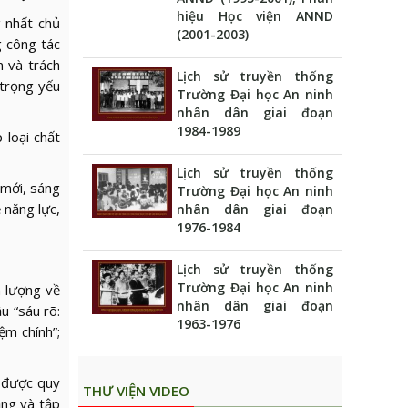
hiệu Học viện ANND
 nhất chủ
(2001-2003)
g công tác
n và trách
Lịch sử truyền thống
 trọng yếu
Trường Đại học An ninh
nhân dân giai đoạn
1984-1989
 loại chất
Lịch sử truyền thống
 mới, sáng
Trường Đại học An ninh
 năng lực,
nhân dân giai đoạn
1976-1984
Lịch sử truyền thống
Trường Đại học An ninh
h lượng về
nhân dân giai đoạn
u “sáu rõ:
1963-1976
ệm chính”;
ã được quy
THƯ VIỆN VIDEO
ảng và tập