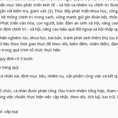
ện mục tiêu phát triển kinh tế - xã hội và nhiệm vụ chính trị được
n với kiểm tra, giám sát; (3) Thúc đẩy phát triển khoa học, công
hệ thống chính trị trong sạch, vững mạnh; giữ gìn đoàn kết, thốn
) Phát triển văn hóa, con người, bảo đảm an sinh xã hội, nâng ca
 định chính trị - xã hội, nâng cao hiệu quả đối ngoại và hội nhập qu
iện nghiêm túc, khoa học, bài bản, tránh phát sinh thêm thủ tục h
ữ liệu theo thời gian thực để theo dõi, kiểm đếm, chấm điểm, đán
 trong quá trình tổ chức thực hiện.
uy định rõ 5 bước.
m hàng quý
cá nhân xác định mục tiêu, nhiệm vụ, sản phẩm công việc và kết q
 chức, cá nhân được phân công chịu trách nhiệm tổng hợp, tham 
iệc chuẩn; thực hiện việc cập nhật, theo dõi, tích luỹ, lưu trữ, 
c xếp loại