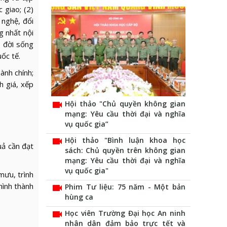
 giao; (2)
 nghệ, đổi
g nhất nội
o đời sống
ốc tế.
ành chính;
h giá, xếp
videocam
Hội thảo "Chủ quyền không gian
mạng: Yêu cầu thời đại và nghĩa
vụ quốc gia”
videocam
Hội thảo "Bình luận khoa học
uả cần đạt
sách: Chủ quyền trên không gian
mạng: Yêu cầu thời đại và nghĩa
vụ quốc gia"
mưu, trình
hình thành
videocam
Phim Tư liệu: 75 năm - Một bản
hùng ca
videocam
Học viên Trường Đại học An ninh
nhân dân đảm bảo trực tết và