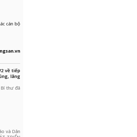
tác cán bộ
ngsan.vn
2 về tiếp
ũng, lãng
 Bí thư đã
iáo và Dân