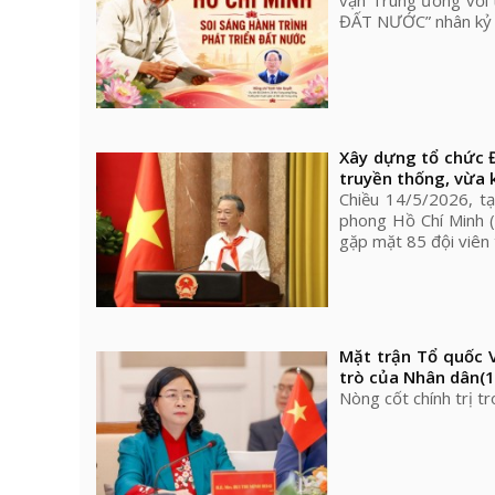
vận Trung ương vớ
ĐẤT NƯỚC” nhân kỷ n
Xây dựng tổ chức Đ
truyền thống, vừa 
Chiều 14/5/2026, tạ
phong Hồ Chí Minh 
gặp mặt 85 đội viên 
Mặt trận Tổ quốc V
trò của Nhân dân
(
Nòng cốt chính trị t