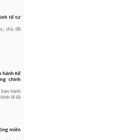
inh tế tư
c, chủ đề
n hành Kế
ống chính
 ban hành
ỉnh lề lối
hóng miền