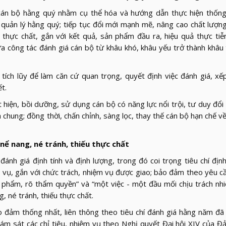
n bộ hằng quý nhằm cụ thể hóa và hướng dẫn thực hiện thống
, quản lý hằng quý; tiếp tục đổi mới mạnh mẽ, nâng cao chất lượn
thực chất, gắn với kết quả, sản phẩm đầu ra, hiệu quả thực tiễ
a công tác đánh giá cán bộ từ khâu khó, khâu yếu trở thành khâu
tích lũy để làm căn cứ quan trọng, quyết định việc đánh giá, xếp
t.
 hiện, bồi dưỡng, sử dụng cán bộ có năng lực nổi trội, tư duy đổi
h chung; đồng thời, chấn chỉnh, sàng lọc, thay thế cán bộ hạn chế về
 nể nang, né tránh, thiếu thực chất
nh giá định tính và định lượng, trong đó coi trọng tiêu chí địn
 vụ, gắn với chức trách, nhiệm vụ được giao; bảo đảm theo yêu cầ
ản phẩm, rõ thẩm quyền” và “một việc - một đầu mối chịu trách nhi
g, né tránh, thiếu thực chất.
o đảm thống nhất, liên thông theo tiêu chí đánh giá hằng năm đ
ám sát các chỉ tiêu, nhiệm vụ theo Nghị quyết Đại hội XIV của Đ