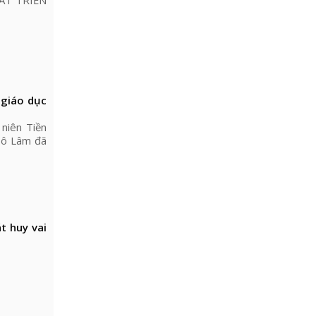
HÁT TRIỂN
 giáo dục
niên Tiền
Tô Lâm đã
t huy vai