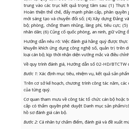
trung vào các trục kết quả trọng tâm sau: (1) Thực hi
Hoàn thiện thể chế, đẩy mạnh phân cấp, phân quyền gắ
mới sáng tạo và chuyển đổi số; (4) Xây dựng Đảng và 
bộ; phòng, chống tham nhũng, lãng phí, tiêu cực; (5
nhân dân; (6) Củng cố quốc phòng, an ninh, giữ vững ổn
Hướng dẫn nêu rõ: Việc đánh giá hằng quý được thực h
khuyến khích ứng dụng công nghệ số, quản trị trên d
loại cán bộ; kịp thời nhận diện vướng mắc và điều chỉnh
Về quy trình đánh giá, Hướng dẫn số 02-HD/BTCTW q
Bước 1:
Xác định mục tiêu, nhiệm vụ, kết quả sản phẩ
Trên cơ sở kế hoạch, chương trình công tác năm, các 
của từng quý.
Cơ quan tham mưu về công tác tổ chức cán bộ hoặc tổ
cấp có thẩm quyền phê duyệt Danh mục sản phẩm/công v
hồ sơ đánh giá cán bộ.
Bước 2:
Cá nhân tự chấm điểm, đánh giá và đề xuất mứ