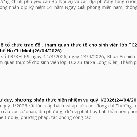
ướng Chính phủ yêu cầu Bộ Nội vụ và các địa phương tăng cườn
công nhân dịp kỷ niệm 51 năm Ngày Giải phóng miền nam, thống
tế tổ chức trao đổi, tham quan thực tế cho sinh viên lớp TC2
hố Hồ Chí Minh
(26/04/2026)
 số 03/KH-K9 ngày 14/4/2026, ngày 24/4/2026, Khoa An ninh k
m quan thực tế cho sinh viên lớp TC22B tại xã Long Điền, Thành 
 duy, phương pháp thực hiện nhiệm vụ quý II/2026
(24/04/20
quý II/2026 rất lớn, cấp bách và áp lực cao, đồng chí Thường t
 cầu các cơ quan, địa phương, đơn vị phát huy tinh thần tiên ph
ẽ tư duy, phương pháp, tác phong công tác