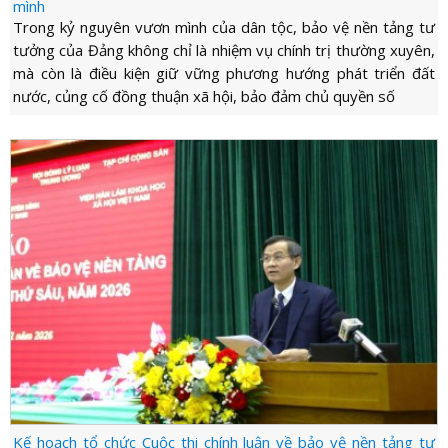
LỰC
mình
VIỆN
THƯ
Trong kỷ nguyên vươn mình của dân tộc, bảo vệ nền tảng tư
LƯỢNG
ẢNH
tưởng của Đảng không chỉ là nhiệm vụ chính trị thường xuyên,
VIỆN
d_arrow_down
LIÊN
mà còn là điều kiện giữ vững phương hướng phát triển đất
VIDEO
HỆ
nước, củng cố đồng thuận xã hội, bảo đảm chủ quyền số
Kế hoạch tổ chức Cuộc thi chính luận về bảo vệ nền tảng tư